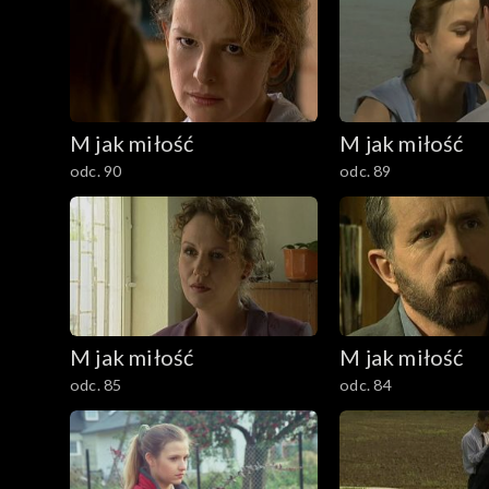
1001–1100
901–1000
M jak miłość
M jak miłość
801–900
odc. 90
odc. 89
701–800
601–700
501–600
M jak miłość
M jak miłość
401–500
odc. 85
odc. 84
301–400
201–300