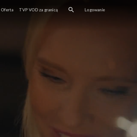
Oferta
TVP VOD za granicą
Logowanie