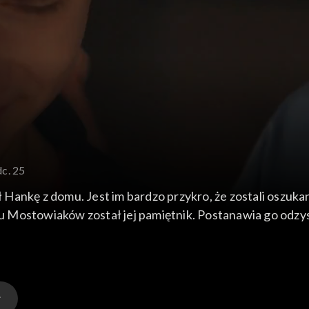
dc. 25
ankę z domu. Jest im bardzo przykro, że zostali oszukani
e u Mostowiaków został jej pamiętnik. Postanawia go odzy