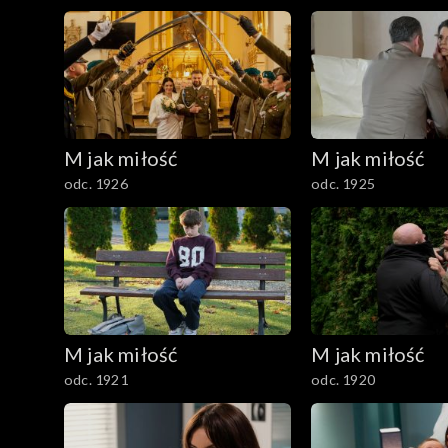
1101–1200
1001–1100
901–1000
M jak miłość
M jak miłość
801–900
odc. 1926
odc. 1925
701–800
601–700
501–600
M jak miłość
M jak miłość
401–500
odc. 1921
odc. 1920
301–400