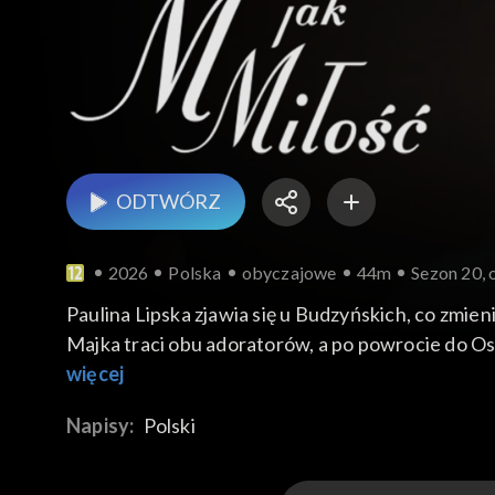
ODTWÓRZ
2026
Polska
obyczajowe
44m
Sezon 20, 
Paulina Lipska zjawia się u Budzyńskich, co zmie
Majka traci obu adoratorów, a po powrocie do Os
więcej
Napisy:
Polski