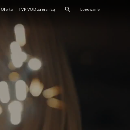
Oferta
TVP VOD za granicą
Logowanie