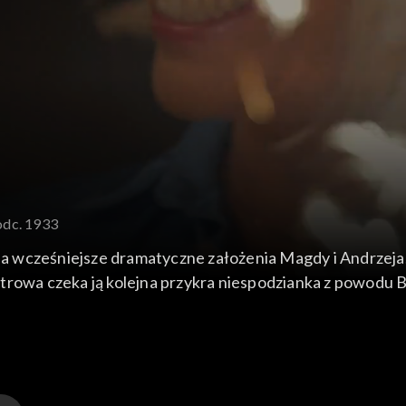
odc. 1933
nia wcześniejsze dramatyczne założenia Magdy i Andrzeja
trowa czeka ją kolejna przykra niespodzianka z powodu 