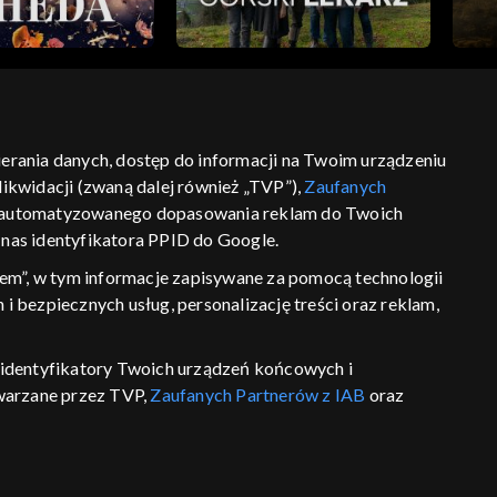
bierania danych, dostęp do informacji na Twoim urządzeniu
ikwidacji (zwaną dalej również „TVP”),
Zaufanych
ść
informacje o dostawcy usług
 zautomatyzowanego dopasowania reklam do Twoich
z nas identyfikatora PPID do Google.
em”, w tym informacje zapisywane za pomocą technologii
 bezpiecznych usług, personalizację treści oraz reklam,
P, identyfikatory Twoich urządzeń końcowych i
twarzane przez TVP,
Zaufanych Partnerów z IAB
oraz
eniu lub dostęp do nich, wyboru podstawowych reklam,
reści, wyboru spersonalizowanych treści, pomiaru
wywania i ulepszania produktów, zapewnienia