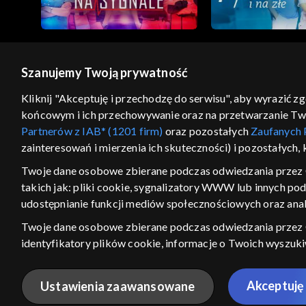
Szanujemy Twoją prywatność
© 2026 Telewizja Polska S.A. w likwidacji
Kliknij "Akceptuję i przechodzę do serwisu", aby wyrazić z
końcowym i ich przechowywanie oraz na przetwarzanie Twoic
regulamin serwisu
cennik
polityka prywatności
Partnerów z IAB* (1201 firm)
oraz pozostałych
Zaufanych 
GEOLOKALIZA
zainteresowań i mierzenia ich skuteczności) i pozostałych,
ŁĄCZYSZ SIĘ SPOZA PO
Twoje dane osobowe zbierane podczas odwiedzania przez 
takich jak: pliki cookie, sygnalizatory WWW lub innych po
Kraj, z którego się łączysz, to Stan
w związku z czym część tytułów na
udostępnianie funkcji mediów społecznościowych oraz anal
VOD może być nieodstępna. Spr
Twoje dane osobowe zbierane podczas odwiedzania przez
materiały możesz obejr
identyfikatory plików cookie, informacje o Twoich wyszuk
pozostałych
Zaufanych Partnerów TVP
dla realizacji nast
Nie pokazuj ponow
wyboru spersonalizowanych reklam, tworzenia profilu sper
Akceptuję 
Ustawienia zaawansowane
wydajności reklam, pomiaru wydajności treści, stosowania
ANULUJ
SPR