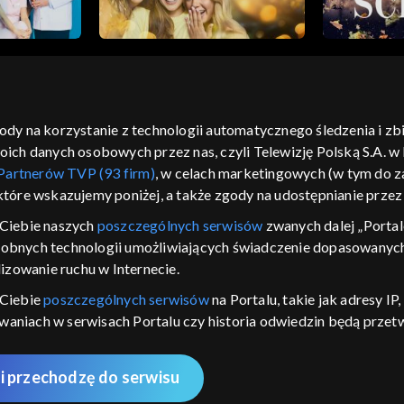
gody na korzystanie z technologii automatycznego śledzenia i z
h danych osobowych przez nas, czyli Telewizję Polską S.A. w l
moje zgody
pomoc
kontakt
voucher
dostępno
Partnerów TVP (93 firm)
, w celach marketingowych (w tym do
CJA
 które wskazujemy poniżej, a także zgody na udostępnianie prze
LSKI
Ciebie naszych
poszczególnych serwisów
zwanych dalej „Portal
dobnych technologii umożliwiających świadczenie dopasowanych i
y Zjednoczone ,
 platformie TVP
izowanie ruchu w Internecie.
awdź, które
 Ciebie
poszczególnych serwisów
na Portalu, takie jak adresy I
zeć.
iwaniach w serwisach Portalu czy historia odwiedzin będą prze
ępujących celów i funkcji: przechowywania informacji na urządz
nie
sonalizowanych reklam, tworzenia profilu spersonalizowanych t
i przechodzę do serwisu
 badań rynkowych w celu generowania opinii odbiorców, opraco
AWDŹ