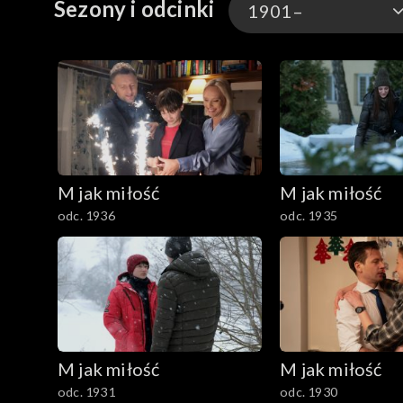
Sezony i odcinki
1901–
1901–
1801–1900
1701–1800
M jak miłość
M jak miłość
1601–1700
odc. 1936
odc. 1935
1501–1600
1401–1500
1301–1400
M jak miłość
M jak miłość
1201–1300
odc. 1931
odc. 1930