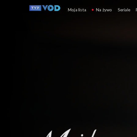
M jak miłość
Moja lista
Na żywo
Seriale