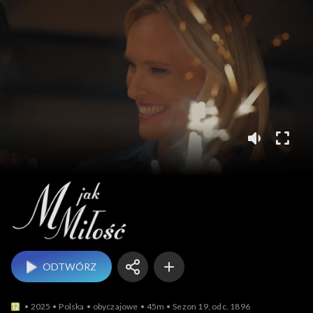
M jak miłość
ODTWÓRZ
2025
Polska
obyczajowe
45m
Sezon 19, odc. 1896