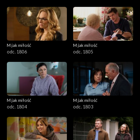
M jak miłość
M jak miłość
odc. 1806
odc. 1805
M jak miłość
M jak miłość
odc. 1804
odc. 1803