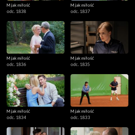
M jak miłość
M jak miłość
odc. 1838
odc. 1837
M jak miłość
M jak miłość
odc. 1836
odc. 1835
M jak miłość
M jak miłość
odc. 1834
odc. 1833