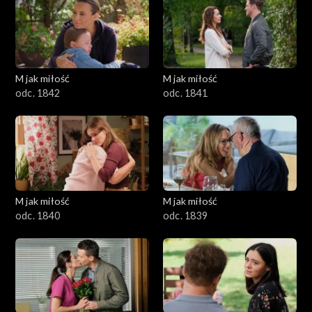
M jak miłość
M jak miłość
odc. 1842
odc. 1841
M jak miłość
M jak miłość
odc. 1840
odc. 1839