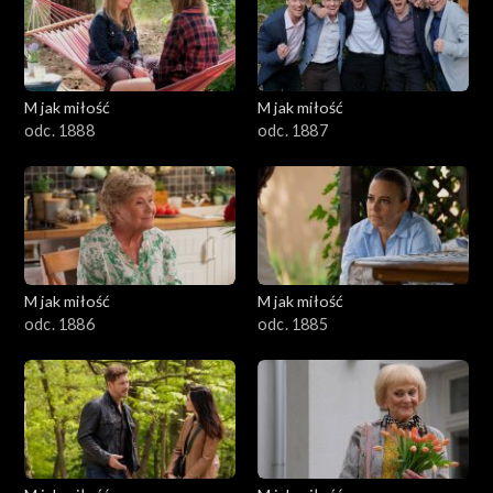
M jak miłość
M jak miłość
odc. 1888
odc. 1887
M jak miłość
M jak miłość
odc. 1886
odc. 1885