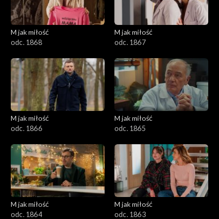
M jak miłość
M jak miłość
odc. 1868
odc. 1867
M jak miłość
M jak miłość
odc. 1866
odc. 1865
M jak miłość
M jak miłość
odc. 1864
odc. 1863