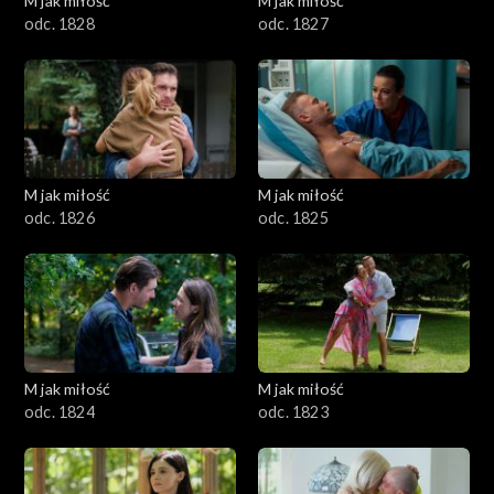
M jak miłość
M jak miłość
odc. 1828
odc. 1827
M jak miłość
M jak miłość
odc. 1826
odc. 1825
M jak miłość
M jak miłość
odc. 1824
odc. 1823