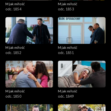
M jak miłość
M jak miłość
odc. 1854
odc. 1853
M jak miłość
M jak miłość
odc. 1852
odc. 1851
M jak miłość
M jak miłość
odc. 1850
odc. 1849