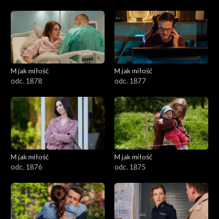
M jak miłość
M jak miłość
odc. 1878
odc. 1877
M jak miłość
M jak miłość
odc. 1876
odc. 1875