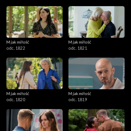
M jak miłość
M jak miłość
odc. 1822
odc. 1821
M jak miłość
M jak miłość
odc. 1820
odc. 1819