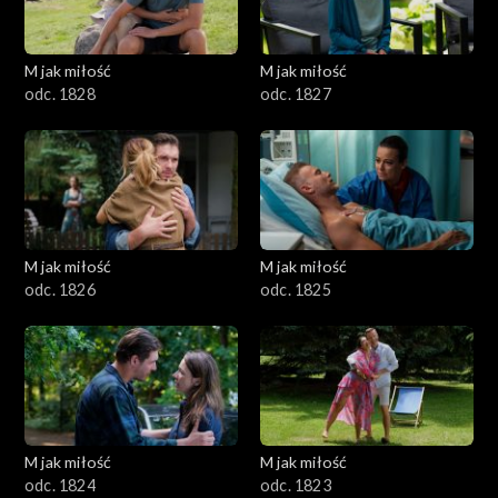
M jak miłość
M jak miłość
odc. 1828
odc. 1827
M jak miłość
M jak miłość
odc. 1826
odc. 1825
M jak miłość
M jak miłość
odc. 1824
odc. 1823