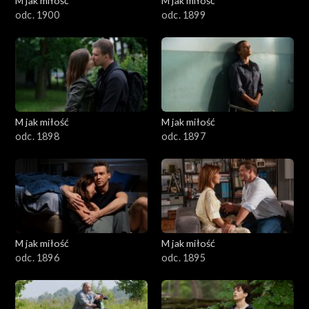
M jak miłość
M jak miłość
1601–1700
odc. 1900
odc. 1899
1501–1600
1401–1500
1301–1400
M jak miłość
M jak miłość
odc. 1898
odc. 1897
1201–1300
1101–1200
1001–1100
M jak miłość
M jak miłość
901–1000
odc. 1896
odc. 1895
801–900