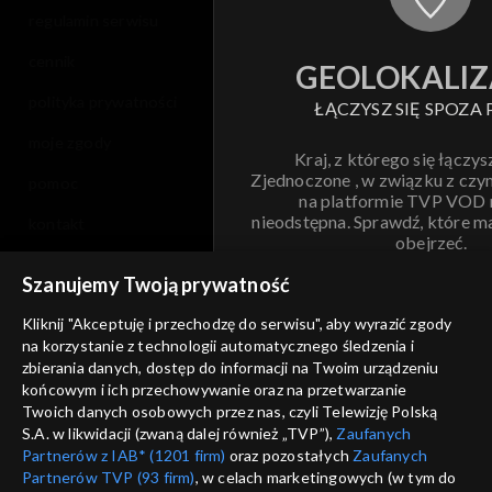
regulamin serwisu
cennik
GEOLOKALIZ
polityka prywatności
ŁĄCZYSZ SIĘ SPOZA 
moje zgody
Kraj, z którego się łączys
Zjednoczone , w związku z czy
pomoc
na platformie TVP VOD
nieodstępna. Sprawdź, które m
kontakt
obejrzeć.
voucher
Szanujemy Twoją prywatność
Nie pokazuj pon
dostępność
Kliknij "Akceptuję i przechodzę do serwisu", aby wyrazić zgody
na korzystanie z technologii automatycznego śledzenia i
informacje o dostawcy usług
ANULUJ
SP
zbierania danych, dostęp do informacji na Twoim urządzeniu
końcowym i ich przechowywanie oraz na przetwarzanie
Twoich danych osobowych przez nas, czyli Telewizję Polską
S.A. w likwidacji (zwaną dalej również „TVP”),
Zaufanych
Partnerów z IAB* (1201 firm)
oraz pozostałych
Zaufanych
Partnerów TVP (93 firm)
, w celach marketingowych (w tym do