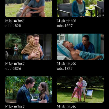
M jak miłość
M jak miłość
odc. 1828
odc. 1827
M jak miłość
M jak miłość
odc. 1826
odc. 1825
M jak miłość
M jak miłość