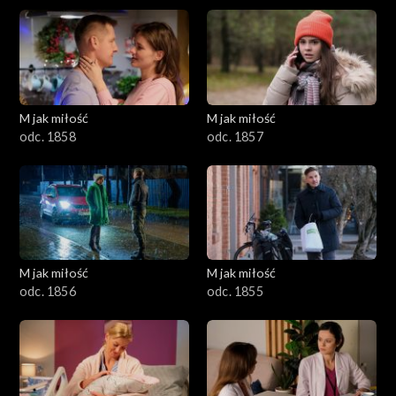
M jak miłość
M jak miłość
odc. 1858
odc. 1857
M jak miłość
M jak miłość
odc. 1856
odc. 1855