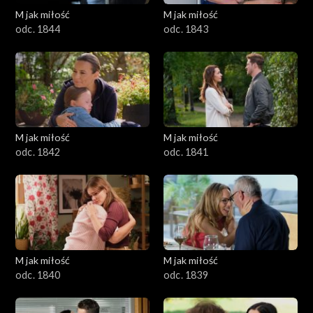
M jak miłość
M jak miłość
odc. 1844
odc. 1843
M jak miłość
M jak miłość
odc. 1842
odc. 1841
M jak miłość
M jak miłość
odc. 1840
odc. 1839