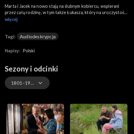
Marta i Jacek na nowo stają na ślubnym kobiercu, wspierani
przez całą rodzinę, w tym także Łukasza, który na uroczystość
przyjeżdża specjalnie z zagranicy.
więcej
Budzyński próbuje przekonać Dimę, by rozstał się z Julią, ale
Ukrainiec zdecydowanie odmawia. A gdy o ich związku
Tagi:
Audiodeskrypcja
dowiaduje się Magda, jest załamana. Obawia się, że Malicka w
końcu zniszczy ich rodzinę i odbierze jej Nadię.
Napisy:
Polski
Sezony i odcinki
1801–1900
1901–
1801–1900
1701–1800