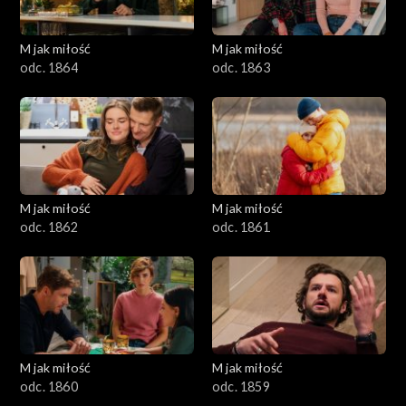
M jak miłość
M jak miłość
odc. 1864
odc. 1863
M jak miłość
M jak miłość
odc. 1862
odc. 1861
M jak miłość
M jak miłość
odc. 1860
odc. 1859