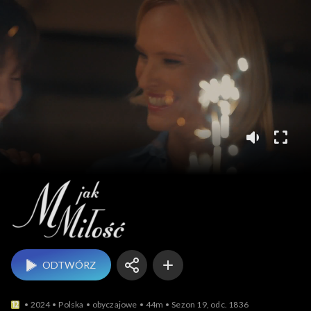
M jak miłość
ODTWÓRZ
2024
Polska
obyczajowe
44m
Sezon 19, odc. 1836