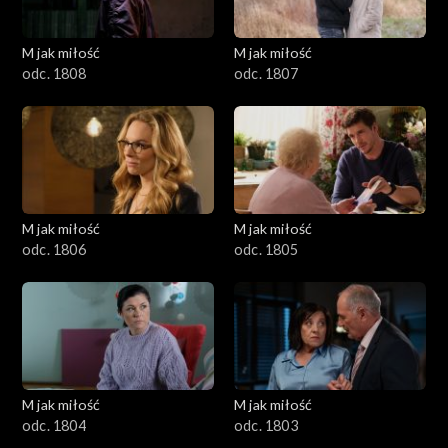
M jak miłość
M jak miłość
odc. 1808
odc. 1807
M jak miłość
M jak miłość
odc. 1806
odc. 1805
M jak miłość
M jak miłość
odc. 1804
odc. 1803