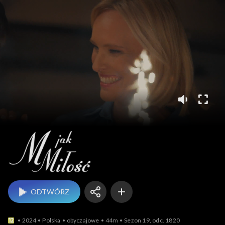
M jak miłość
ODTWÓRZ
2024
Polska
obyczajowe
44m
Sezon 19, odc. 1820