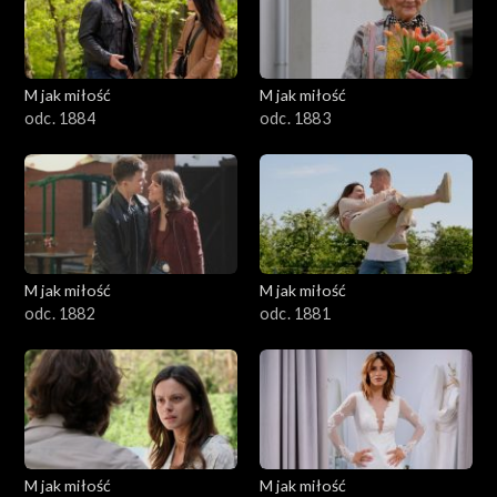
M jak miłość
M jak miłość
odc. 1884
odc. 1883
M jak miłość
M jak miłość
odc. 1882
odc. 1881
M jak miłość
M jak miłość