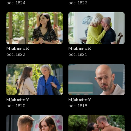
odc. 1824
odc. 1823
M jak miłość
M jak miłość
odc. 1822
odc. 1821
M jak miłość
M jak miłość
odc. 1820
odc. 1819