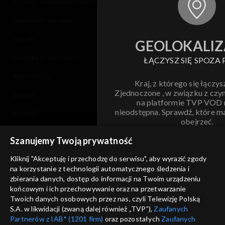
© 2026 Telewizja Polska S.A. w likwidacji
regulamin serwisu
cennik
GEOLOKALIZ
polityka prywatności
ŁĄCZYSZ SIĘ SPOZA 
moje zgody
Kraj, z którego się łączys
Zjednoczone , w związku z czy
pomoc
na platformie TVP VOD
nieodstępna. Sprawdź, które m
kontakt
obejrzeć.
voucher
Szanujemy Twoją prywatność
Nie pokazuj pon
dostępność
Kliknij "Akceptuję i przechodzę do serwisu", aby wyrazić zgody
na korzystanie z technologii automatycznego śledzenia i
informacje o dostawcy usług
ANULUJ
SP
zbierania danych, dostęp do informacji na Twoim urządzeniu
końcowym i ich przechowywanie oraz na przetwarzanie
Twoich danych osobowych przez nas, czyli Telewizję Polską
S.A. w likwidacji (zwaną dalej również „TVP”),
Zaufanych
Partnerów z IAB* (1201 firm)
oraz pozostałych
Zaufanych