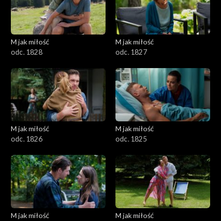
M jak miłość
M jak miłość
odc. 1828
odc. 1827
M jak miłość
M jak miłość
odc. 1826
odc. 1825
M jak miłość
M jak miłość