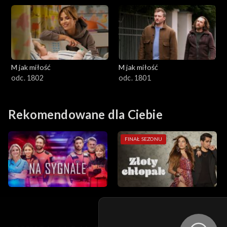
M jak miłość
M jak miłość
odc. 1802
odc. 1801
Rekomendowane dla Ciebie
FINAŁ SEZONU