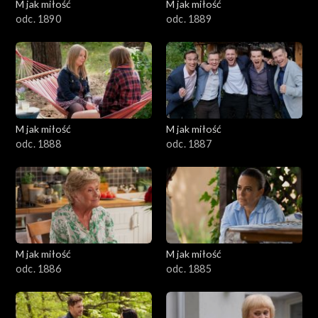
M jak miłość
M jak miłość
odc. 1890
odc. 1889
M jak miłość
M jak miłość
odc. 1888
odc. 1887
M jak miłość
M jak miłość
odc. 1886
odc. 1885