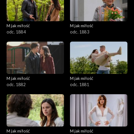
M jak miłość
M jak miłość
odc. 1884
odc. 1883
M jak miłość
M jak miłość
odc. 1882
odc. 1881
M jak miłość
M jak miłość