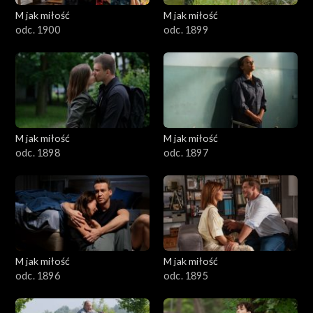
M jak miłość
M jak miłość
1601–1700
odc. 1900
odc. 1899
1501–1600
1401–1500
1301–1400
M jak miłość
M jak miłość
odc. 1898
odc. 1897
1201–1300
1101–1200
1001–1100
M jak miłość
M jak miłość
901–1000
odc. 1896
odc. 1895
801–900