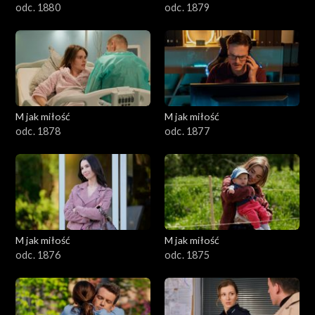
odc. 1880
odc. 1879
M jak miłość
M jak miłość
odc. 1878
odc. 1877
M jak miłość
M jak miłość
odc. 1876
odc. 1875