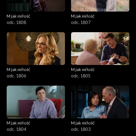
M jak miłość
M jak miłość
odc. 1808
odc. 1807
M jak miłość
M jak miłość
odc. 1806
odc. 1805
M jak miłość
M jak miłość
odc. 1804
odc. 1803