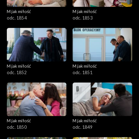
M jak miłość
M jak miłość
odc. 1854
odc. 1853
M jak miłość
M jak miłość
odc. 1852
odc. 1851
M jak miłość
M jak miłość
odc. 1850
odc. 1849