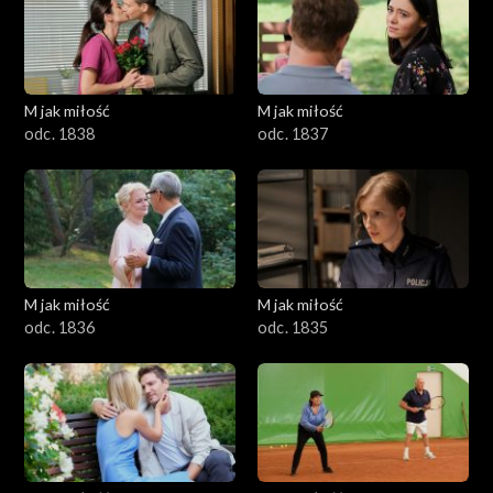
M jak miłość
M jak miłość
odc. 1838
odc. 1837
M jak miłość
M jak miłość
odc. 1836
odc. 1835