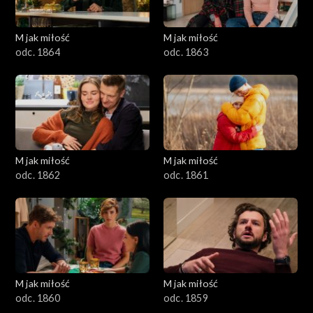
M jak miłość
M jak miłość
odc. 1864
odc. 1863
M jak miłość
M jak miłość
odc. 1862
odc. 1861
M jak miłość
M jak miłość
odc. 1860
odc. 1859