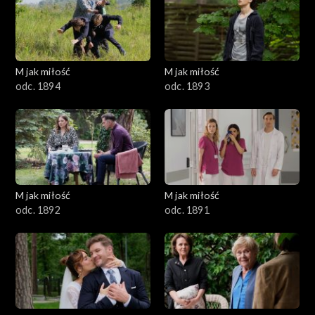
701–800
601–700
M jak miłość
M jak miłość
odc. 1894
odc. 1893
501–600
401–500
301–400
M jak miłość
M jak miłość
201–300
odc. 1892
odc. 1891
101–200
1–100