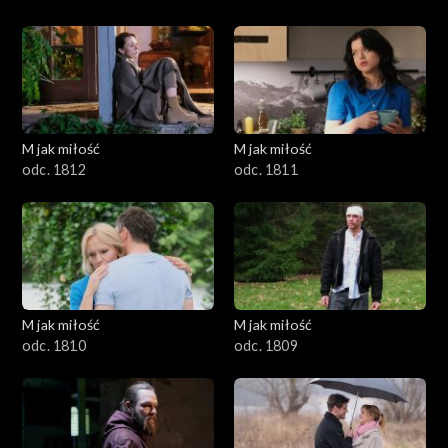
M jak miłość
M jak miłość
odc. 1812
odc. 1811
M jak miłość
M jak miłość
odc. 1810
odc. 1809