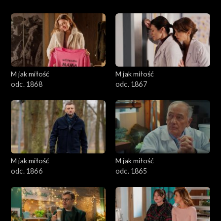
M jak miłość
M jak miłość
odc. 1868
odc. 1867
M jak miłość
M jak miłość
odc. 1866
odc. 1865