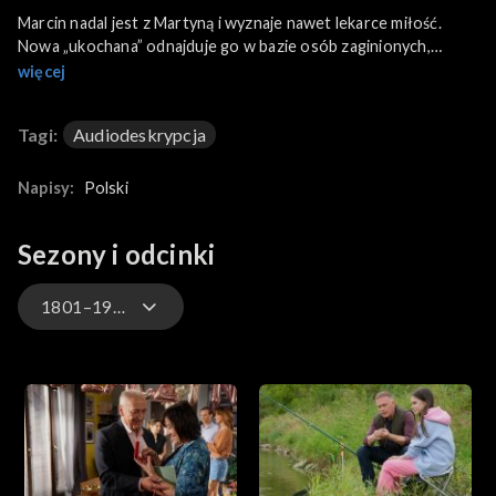
Marcin nadal jest z Martyną i wyznaje nawet lekarce miłość.
Nowa „ukochana” odnajduje go w bazie osób zaginionych,
poznaje jego tożsamość i postanawia to przed nim ukryć.
więcej
Jakub zdradza Kamie, że policyjne śledztwo wykazało, iż
Chodakowski prawdopodobnie nie żyje, ostatecznie odbierając
Tagi:
Audiodeskrypcja
jej nadzieję. Kilka godzin później z detektywem kontaktuje się
jednak farmaceutka, która rozmawiała z Marcinem w aptece i
Karski podejmuje na nowo trop.
Napisy:
Polski
Aneta ma poważne problemy w pracy, bo jej kolejna operacja
kończy się uszkodzeniem tętnicy i poważnym krwotokiem.
Sezony i odcinki
1801–1900
1901–
1801–1900
1701–1800