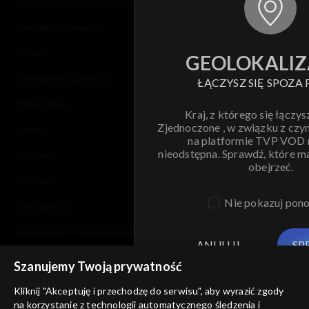
© 2026 Telewizja Polska S.A. w likwidacji
regulamin serwisu
cennik
GEOLOKALIZ
polityka prywatności
ŁĄCZYSZ SIĘ SPOZA 
moje zgody
Kraj, z którego się łączys
Zjednoczone , w związku z czy
pomoc
na platformie TVP VOD
nieodstępna. Sprawdź, które m
kontakt
obejrzeć.
voucher
Nie pokazuj pon
dostępność
informacje o dostawcy usług
ANULUJ
SP
Szanujemy Twoją prywatność
Kliknij "Akceptuję i przechodzę do serwisu", aby wyrazić zgody
na korzystanie z technologii automatycznego śledzenia i