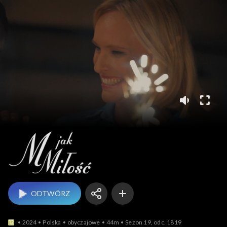
M jak miłość
ODTWÓRZ
2024
Polska
obyczajowe
44m
Sezon 19, odc. 1819