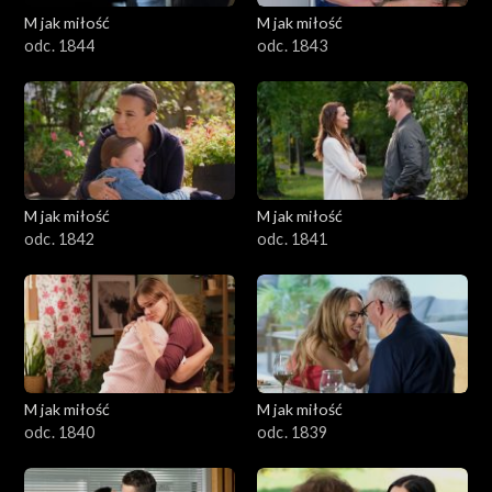
M jak miłość
M jak miłość
odc. 1844
odc. 1843
M jak miłość
M jak miłość
odc. 1842
odc. 1841
M jak miłość
M jak miłość
odc. 1840
odc. 1839