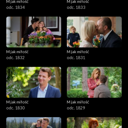
M jak miłość
M jak miłość
odc. 1834
odc. 1833
M jak miłość
M jak miłość
odc. 1832
odc. 1831
M jak miłość
M jak miłość
odc. 1830
odc. 1829