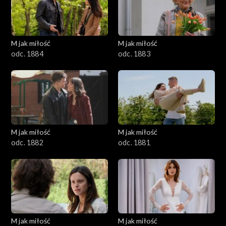
M jak miłość
M jak miłość
odc. 1884
odc. 1883
M jak miłość
M jak miłość
odc. 1882
odc. 1881
M jak miłość
M jak miłość