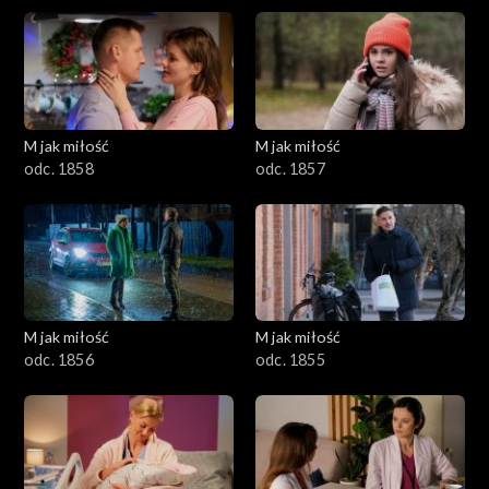
M jak miłość
M jak miłość
odc. 1858
odc. 1857
M jak miłość
M jak miłość
odc. 1856
odc. 1855