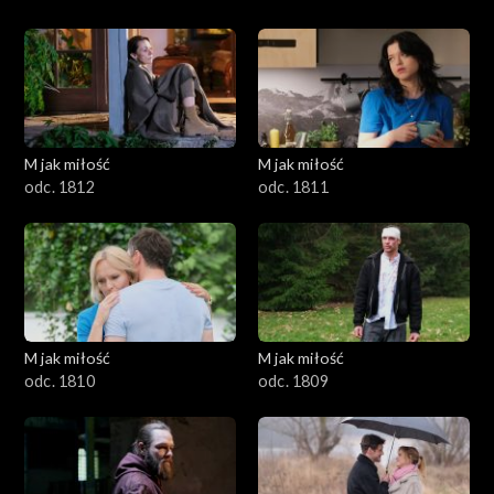
M jak miłość
M jak miłość
odc. 1812
odc. 1811
M jak miłość
M jak miłość
odc. 1810
odc. 1809