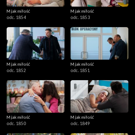
M jak miłość
M jak miłość
odc. 1854
odc. 1853
M jak miłość
M jak miłość
odc. 1852
odc. 1851
M jak miłość
M jak miłość
odc. 1850
odc. 1849