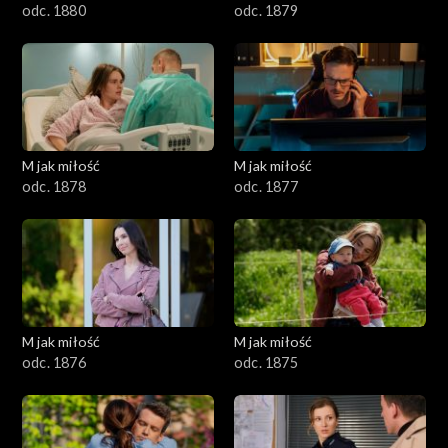
odc. 1880
odc. 1879
M jak miłość
M jak miłość
odc. 1878
odc. 1877
M jak miłość
M jak miłość
odc. 1876
odc. 1875