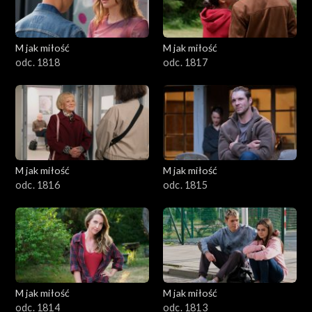
M jak miłość
M jak miłość
odc. 1818
odc. 1817
M jak miłość
M jak miłość
odc. 1816
odc. 1815
M jak miłość
M jak miłość
odc. 1814
odc. 1813