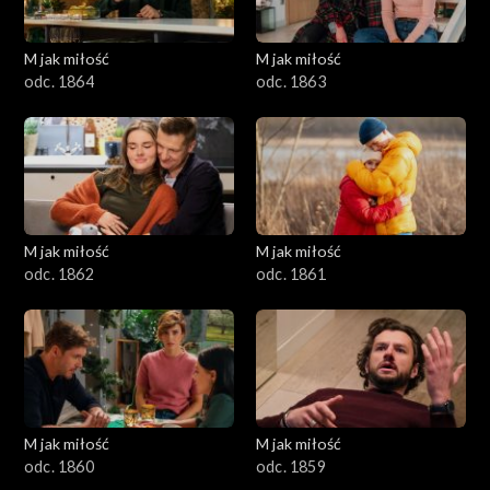
M jak miłość
M jak miłość
odc. 1864
odc. 1863
M jak miłość
M jak miłość
odc. 1862
odc. 1861
M jak miłość
M jak miłość
odc. 1860
odc. 1859