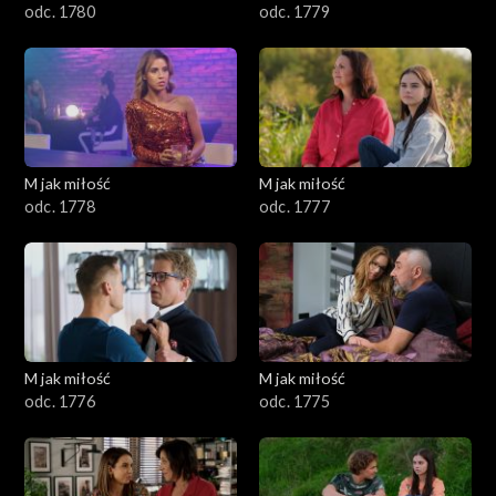
odc. 1780
odc. 1779
M jak miłość
M jak miłość
odc. 1778
odc. 1777
M jak miłość
M jak miłość
odc. 1776
odc. 1775