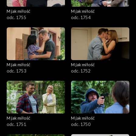
M jak miłość
M jak miłość
odc. 1755
odc. 1754
M jak miłość
M jak miłość
odc. 1753
odc. 1752
M jak miłość
M jak miłość
odc. 1751
odc. 1750