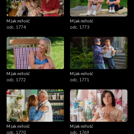
M jak miłość
M jak miłość
odc. 1774
odc. 1773
M jak miłość
M jak miłość
odc. 1772
odc. 1771
M jak miłość
M jak miłość
odc. 1770
odc. 1769