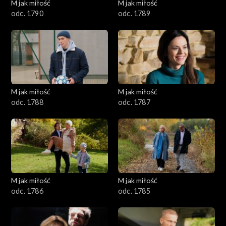
M jak miłość
M jak miłość
odc. 1790
odc. 1789
M jak miłość
M jak miłość
odc. 1788
odc. 1787
M jak miłość
M jak miłość
odc. 1786
odc. 1785