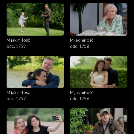
M jak miłość
M jak miłość
odc. 1759
odc. 1758
M jak miłość
M jak miłość
odc. 1757
odc. 1756