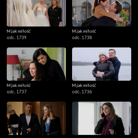
M jak miłość
M jak miłość
odc. 1739
odc. 1738
M jak miłość
M jak miłość
odc. 1737
odc. 1736