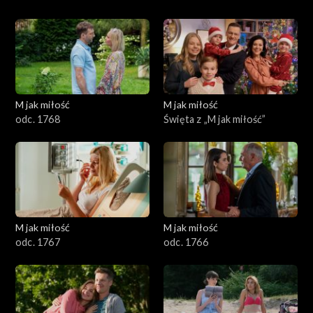
M jak miłość
M jak miłość
odc. 1768
Święta z „M jak miłość”
M jak miłość
M jak miłość
odc. 1767
odc. 1766