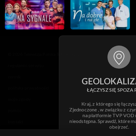
© 2026 Telewizja Polska S.A. w likwidacji
regulamin serwisu
cennik
GEOLOKALIZ
polityka prywatności
ŁĄCZYSZ SIĘ SPOZA 
moje zgody
Kraj, z którego się łączys
Zjednoczone , w związku z czy
pomoc
na platformie TVP VOD
nieodstępna. Sprawdź, które m
kontakt
obejrzeć.
voucher