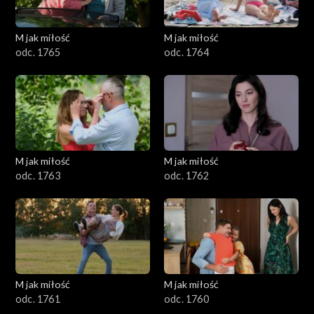
M jak miłość
M jak miłość
odc. 1765
odc. 1764
M jak miłość
M jak miłość
odc. 1763
odc. 1762
M jak miłość
M jak miłość
odc. 1761
odc. 1760