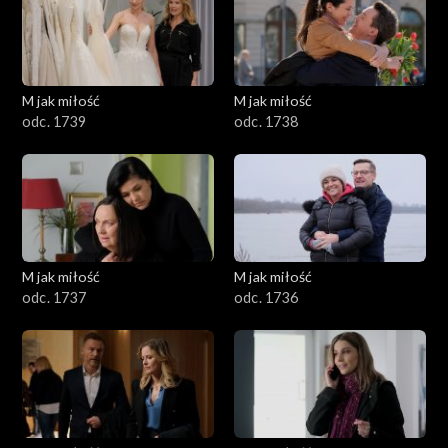
M jak miłość
M jak miłość
odc. 1739
odc. 1738
M jak miłość
M jak miłość
odc. 1737
odc. 1736