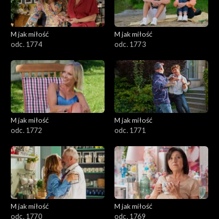
M jak miłość
M jak miłość
odc. 1774
odc. 1773
M jak miłość
M jak miłość
odc. 1772
odc. 1771
M jak miłość
M jak miłość
odc. 1770
odc. 1769