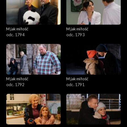
701–800
601–700
M jak miłość
M jak miłość
odc. 1794
odc. 1793
501–600
401–500
301–400
M jak miłość
M jak miłość
201–300
odc. 1792
odc. 1791
101–200
1–100