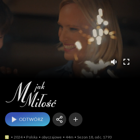
M jak miłość
ODTWÓRZ
2024
Polska
obyczajowe
44m
Sezon 18, odc. 1793