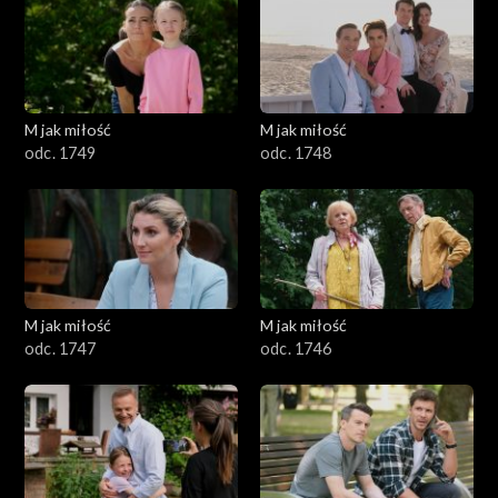
M jak miłość
M jak miłość
odc. 1749
odc. 1748
M jak miłość
M jak miłość
odc. 1747
odc. 1746