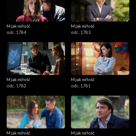
M jak miłość
M jak miłość
odc. 1784
odc. 1783
M jak miłość
M jak miłość
odc. 1782
odc. 1781
M jak miłość
M jak miłość