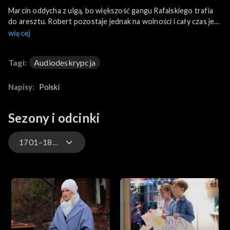
Marcin oddycha z ulgą, bo większość gangu Rafalskiego trafia
do aresztu. Robert pozostaje jednak na wolności i cały czas jest
w kontakcie z Anią.
więcej
Aneta znów wybucha zazdrością, gdy w klinice przyłapuje Olka
na flirtowaniu z nową stażystką. A gdy zachowanie lekarki widzi
Tagi:
Audiodeskrypcja
Argasiński, od razu robi się milszy dla Iwony.
Kasia i Justyna, dzięki listom Jana Maliszewskego, odkrywają, że
ich ciotka urodziła przed laty syna, który został oddany do
Napisy:
Polski
adopcji i którego nie zdołała później odnaleźć.
Sezony i odcinki
1701–1800
1901–
1801–1900
1701–1800