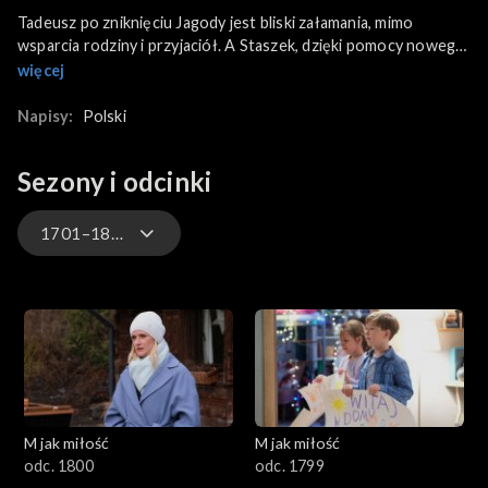
Tadeusz po zniknięciu Jagody jest bliski załamania, mimo
wsparcia rodziny i przyjaciół. A Staszek, dzięki pomocy nowego
komendanta odkrywa, że córka ukryła się w Siedlisku.
więcej
Dorota naciska na Bartka, by nadal udawał jej partnera, ale ten
ich współpracę zrywa, obawiając się, że milionerka zażąda w
Napisy:
Polski
końcu od niego czegoś więcej. Klientka Lisieckiego odmowy
jednak nie przyjmuje.
Sezony i odcinki
Dima nadal źle się czuje i Magda przekonuje go w końcu, by na
dłużej został z Nadią w Grabinie oraz w Siedlisku.
1701–1800
1901–
1801–1900
1701–1800
M jak miłość
M jak miłość
1601–1700
odc. 1800
odc. 1799