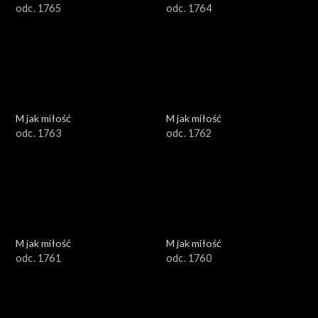
odc. 1765
odc. 1764
M jak miłość
M jak miłość
odc. 1763
odc. 1762
M jak miłość
M jak miłość
odc. 1761
odc. 1760