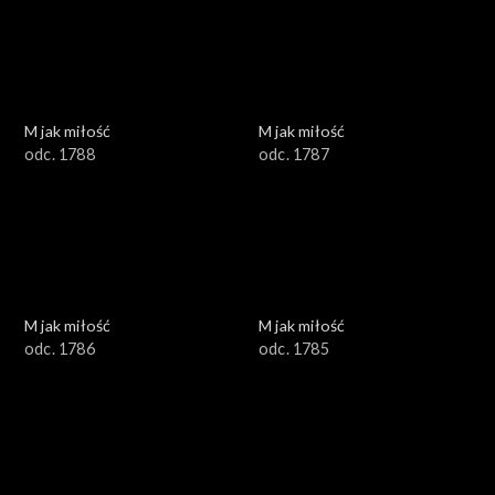
M jak miłość
M jak miłość
odc. 1788
odc. 1787
M jak miłość
M jak miłość
odc. 1786
odc. 1785