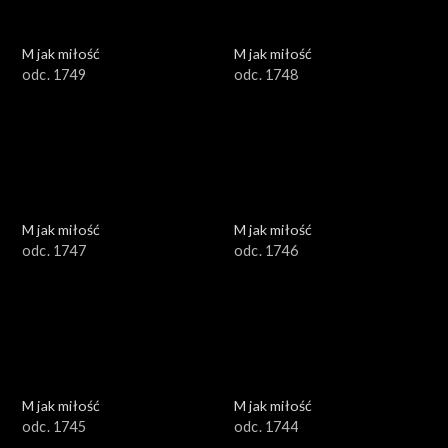
M jak miłość
M jak miłość
odc. 1749
odc. 1748
M jak miłość
M jak miłość
odc. 1747
odc. 1746
M jak miłość
M jak miłość
odc. 1745
odc. 1744