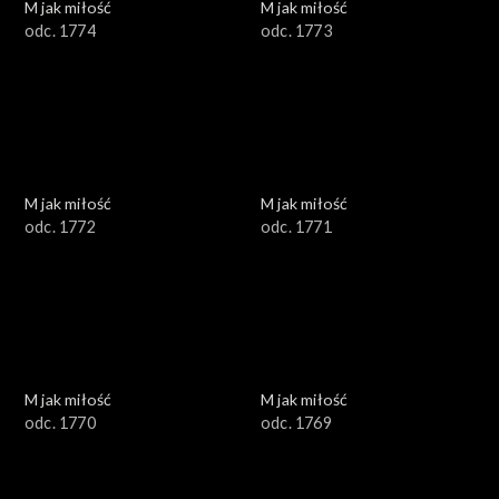
M jak miłość
M jak miłość
odc. 1774
odc. 1773
M jak miłość
M jak miłość
odc. 1772
odc. 1771
M jak miłość
M jak miłość
odc. 1770
odc. 1769