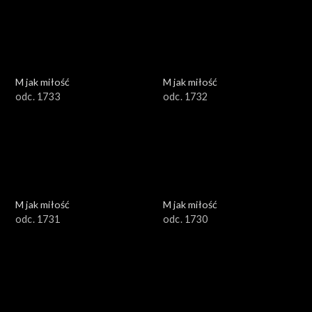
M jak miłość
M jak miłość
odc. 1733
odc. 1732
M jak miłość
M jak miłość
odc. 1731
odc. 1730