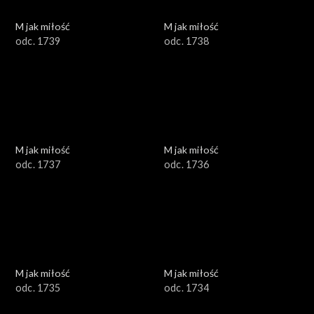
M jak miłość
M jak miłość
odc. 1739
odc. 1738
M jak miłość
M jak miłość
odc. 1737
odc. 1736
M jak miłość
M jak miłość
odc. 1735
odc. 1734