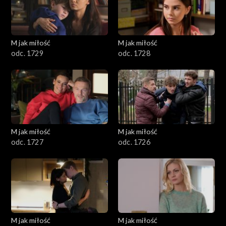
M jak miłość
M jak miłość
odc. 1729
odc. 1728
M jak miłość
M jak miłość
odc. 1727
odc. 1726
M jak miłość
M jak miłość