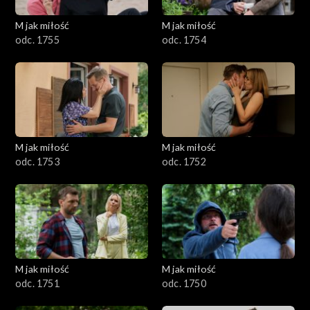
M jak miłość
M jak miłość
odc. 1755
odc. 1754
M jak miłość
M jak miłość
odc. 1753
odc. 1752
M jak miłość
M jak miłość
odc. 1751
odc. 1750