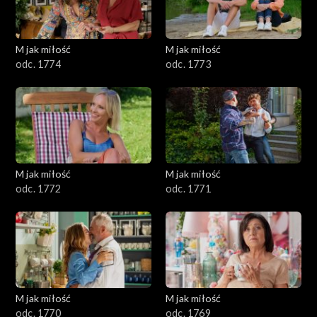
M jak miłość
M jak miłość
odc. 1774
odc. 1773
M jak miłość
M jak miłość
odc. 1772
odc. 1771
M jak miłość
M jak miłość
odc. 1770
odc. 1769