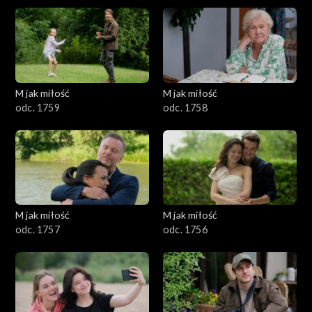
M jak miłość
M jak miłość
odc. 1759
odc. 1758
M jak miłość
M jak miłość
odc. 1757
odc. 1756