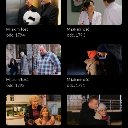
701–800
601–700
M jak miłość
M jak miłość
odc. 1794
odc. 1793
501–600
401–500
301–400
M jak miłość
M jak miłość
201–300
odc. 1792
odc. 1791
101–200
1–100