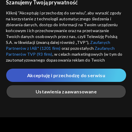
Szanujemy Twoją prywatność
Nie pokazuj pon
dostępność
Kliknij "Akceptuję i przechodzę do serwisu", aby wyrazić zgody
na korzystanie z technologii automatycznego śledzenia i
informacje o dostawcy usług
ANULUJ
SP
zbierania danych, dostęp do informacji na Twoim urządzeniu
końcowym i ich przechowywanie oraz na przetwarzanie
Twoich danych osobowych przez nas, czyli Telewizję Polską
S.A. w likwidacji (zwaną dalej również „TVP”),
Zaufanych
Partnerów z IAB* (1201 firm)
oraz pozostałych
Zaufanych
Partnerów TVP (93 firm)
, w celach marketingowych (w tym do
zautomatyzowanego dopasowania reklam do Twoich
zainteresowań i mierzenia ich skuteczności) i pozostałych,
które wskazujemy poniżej, a także zgody na udostępnianie
Akceptuję i przechodzę do serwisu
przez nas identyfikatora PPID do Google.
Twoje dane osobowe zbierane podczas odwiedzania przez
Ustawienia zaawansowane
Ciebie naszych
poszczególnych serwisów
zwanych dalej
„Portalem”, w tym informacje zapisywane za pomocą
technologii takich jak: pliki cookie, sygnalizatory WWW lub
innych podobnych technologii umożliwiających świadczenie
Główna
Szukaj
Moja lista
Na żywo
Więcej
dopasowanych i bezpiecznych usług, personalizację treści
oraz reklam, udostępnianie funkcji mediów społecznościowych
oraz analizowanie ruchu w Internecie.