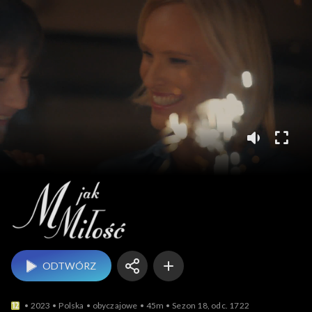
M jak miłość
ODTWÓRZ
2023
Polska
obyczajowe
45m
Sezon 18, odc. 1722