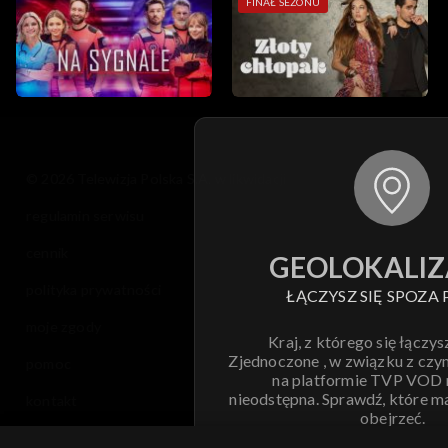
FINAŁ SEZONU
© 2026 Telewizja Polska S.A. w likwidacji
regulamin serwisu
cennik
GEOLOKALIZ
polityka prywatności
ŁĄCZYSZ SIĘ SPOZA 
moje zgody
Kraj, z którego się łączys
Zjednoczone , w związku z czy
pomoc
na platformie TVP VOD
nieodstępna. Sprawdź, które m
kontakt
obejrzeć.
voucher