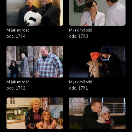
701–800
601–700
M jak miłość
M jak miłość
odc. 1794
odc. 1793
501–600
401–500
301–400
M jak miłość
M jak miłość
201–300
odc. 1792
odc. 1791
101–200
1–100