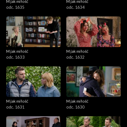
M jak miłość
M jak miłość
odc. 1635
odc. 1634
M jak miłość
M jak miłość
odc. 1633
odc. 1632
M jak miłość
M jak miłość
odc. 1631
odc. 1630