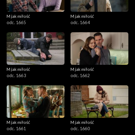
M jak miłość
M jak miłość
odc. 1665
odc. 1664
M jak miłość
M jak miłość
odc. 1663
odc. 1662
M jak miłość
M jak miłość
odc. 1661
odc. 1660