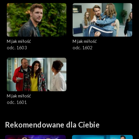
M jak miłość
M jak miłość
odc. 1603
odc. 1602
M jak miłość
odc. 1601
Rekomendowane dla Ciebie