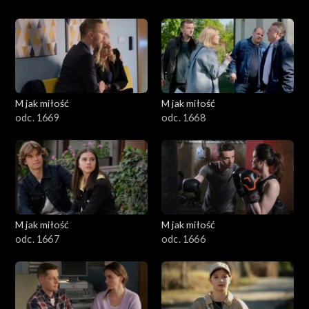
M jak miłość
M jak miłość
odc. 1669
odc. 1668
M jak miłość
M jak miłość
odc. 1667
odc. 1666