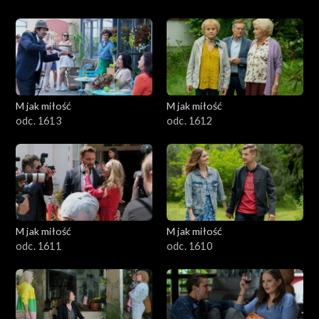
M jak miłość
M jak miłość
odc. 1613
odc. 1612
M jak miłość
M jak miłość
odc. 1611
odc. 1610