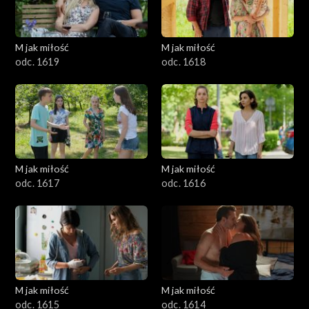
M jak miłość
M jak miłość
odc. 1619
odc. 1618
M jak miłość
M jak miłość
odc. 1617
odc. 1616
M jak miłość
M jak miłość
odc. 1615
odc. 1614