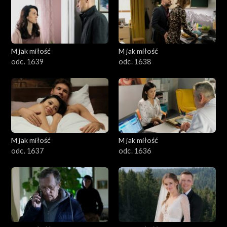
M jak miłość
M jak miłość
odc. 1639
odc. 1638
M jak miłość
M jak miłość
odc. 1637
odc. 1636