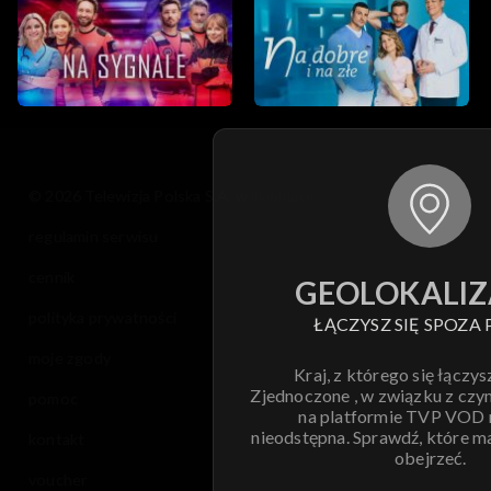
© 2026 Telewizja Polska S.A. w likwidacji
regulamin serwisu
cennik
GEOLOKALIZ
polityka prywatności
ŁĄCZYSZ SIĘ SPOZA 
moje zgody
Kraj, z którego się łączys
Zjednoczone , w związku z czy
pomoc
na platformie TVP VOD
nieodstępna. Sprawdź, które m
kontakt
obejrzeć.
voucher