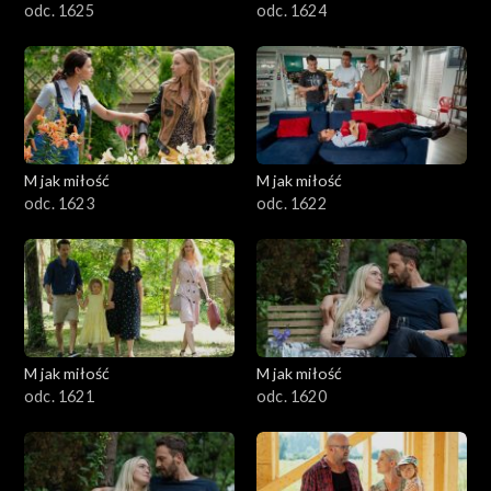
odc. 1625
odc. 1624
M jak miłość
M jak miłość
odc. 1623
odc. 1622
M jak miłość
M jak miłość
odc. 1621
odc. 1620