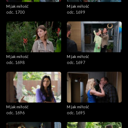
M jak miłość
M jak miłość
1601–1700
odc. 1700
odc. 1699
1501–1600
1401–1500
1301–1400
M jak miłość
M jak miłość
odc. 1698
odc. 1697
1201–1300
1101–1200
1001–1100
M jak miłość
M jak miłość
901–1000
odc. 1696
odc. 1695
801–900