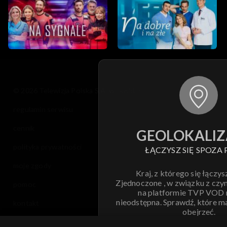
© 2026 Telewizja Polska S.A. w likwidacji
regulamin serwisu
cennik
GEOLOKALIZ
polityka prywatności
ŁĄCZYSZ SIĘ SPOZA 
moje zgody
Kraj, z którego się łączys
Zjednoczone , w związku z czy
pomoc
na platformie TVP VOD
nieodstępna. Sprawdź, które m
kontakt
obejrzeć.
voucher