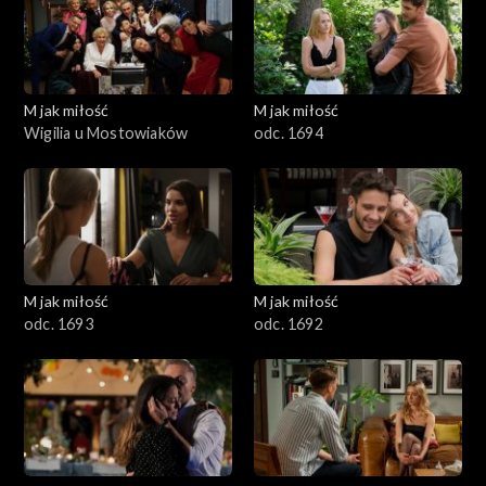
701–800
601–700
M jak miłość
M jak miłość
Wigilia u Mostowiaków
odc. 1694
501–600
401–500
301–400
M jak miłość
M jak miłość
201–300
odc. 1693
odc. 1692
101–200
1–100