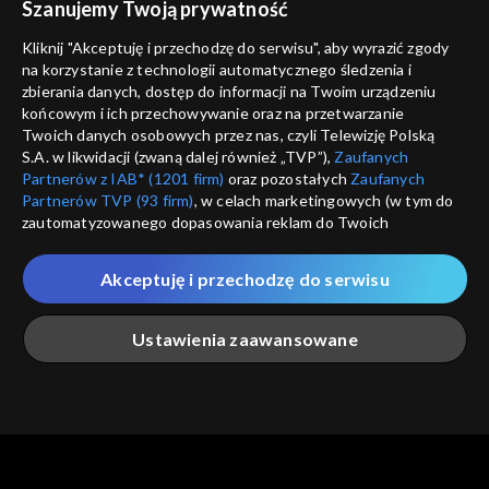
Szanujemy Twoją prywatność
Nie pokazuj pon
dostępność
Kliknij "Akceptuję i przechodzę do serwisu", aby wyrazić zgody
na korzystanie z technologii automatycznego śledzenia i
informacje o dostawcy usług
ANULUJ
SP
zbierania danych, dostęp do informacji na Twoim urządzeniu
końcowym i ich przechowywanie oraz na przetwarzanie
Twoich danych osobowych przez nas, czyli Telewizję Polską
S.A. w likwidacji (zwaną dalej również „TVP”),
Zaufanych
Partnerów z IAB* (1201 firm)
oraz pozostałych
Zaufanych
Partnerów TVP (93 firm)
, w celach marketingowych (w tym do
zautomatyzowanego dopasowania reklam do Twoich
zainteresowań i mierzenia ich skuteczności) i pozostałych,
które wskazujemy poniżej, a także zgody na udostępnianie
Akceptuję i przechodzę do serwisu
przez nas identyfikatora PPID do Google.
Twoje dane osobowe zbierane podczas odwiedzania przez
Ustawienia zaawansowane
Ciebie naszych
poszczególnych serwisów
zwanych dalej
„Portalem”, w tym informacje zapisywane za pomocą
technologii takich jak: pliki cookie, sygnalizatory WWW lub
innych podobnych technologii umożliwiających świadczenie
Główna
Szukaj
Moja lista
Na żywo
Więcej
dopasowanych i bezpiecznych usług, personalizację treści
oraz reklam, udostępnianie funkcji mediów społecznościowych
oraz analizowanie ruchu w Internecie.