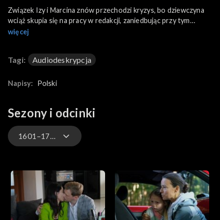
Związek Izy i Marcina znów przechodzi kryzys, bo dziewczyna
wciąż skupia się na pracy w redakcji, zaniedbując przy tym
rodzinę. Poza tym Chodakowski przyjmuje na staż w agencji
więcej
Alicję – byłą policjantkę, którą spotkał pracując nad jednym ze
zleceń. Kasia, coraz bardziej załamana, czuwa w szpitalu przy
Tagi:
Audiodeskrypcja
Jakubie, którego stan wciąż się pogarsza. Aneta wpada na
pomysł nietypowej „terapii”. Chodakowska uznaje, że jeśli
młodzi się pobiorą, Karski odzyska nadzieję i wolę życia.
Napisy:
Polski
Sezony i odcinki
1601–1700
1901–
1801–1900
1701–1800