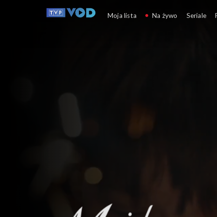
M jak miłość
Moja lista
Na żywo
Seriale