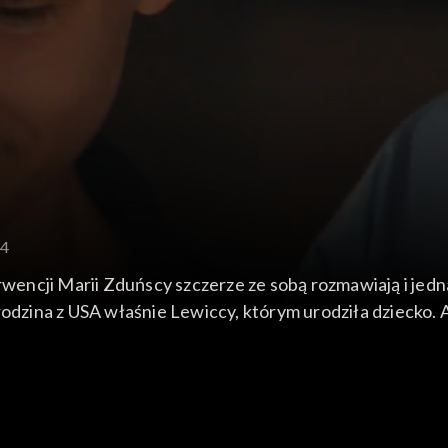
74
erwencji Marii Zduńscy szczerze ze sobą rozmawiają i jed
 rodzina z USA właśnie Lewiccy, którym urodziła dziecko.