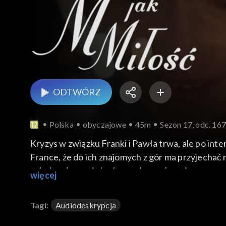
ODTWÓRZ
Polska
obyczajowe
45m
Sezon 17, odc. 16
Kryzys w związku Franki i Pawła trwa, ale po int
France, że do ich znajomych z gór ma przyjechać
mówiąc, że musi choć raz zobaczyć swojego syna.
więcej
Tagi:
Audiodeskrypcja