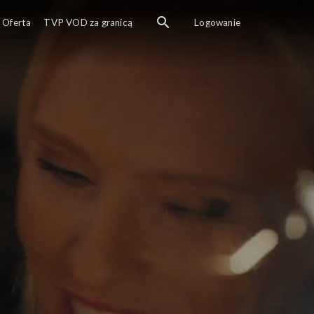
Oferta
TVP VOD za granicą
Logowanie