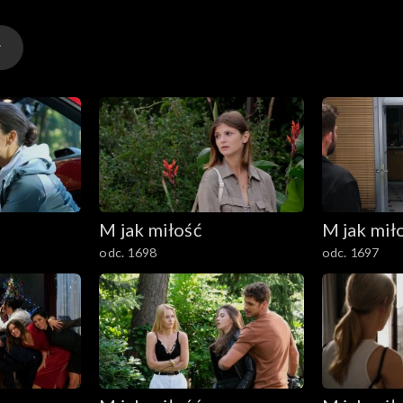
M jak miłość
M jak mił
odc. 1698
odc. 1697