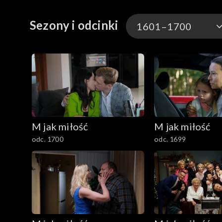
Sezony i odcinki
1601–1700
1901–
1801–1900
1701–1800
M jak miłość
M jak miłość
1601–1700
odc. 1700
odc. 1699
1501–1600
1401–1500
1301–1400