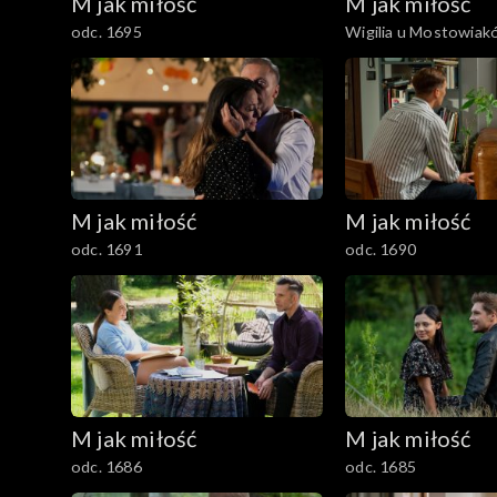
M jak miłość
M jak miłość
1201–1300
odc. 1695
Wigilia u Mostowiak
1101–1200
1001–1100
901–1000
M jak miłość
M jak miłość
801–900
odc. 1691
odc. 1690
701–800
601–700
501–600
M jak miłość
M jak miłość
401–500
odc. 1686
odc. 1685