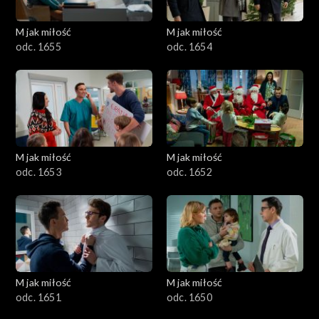
M jak miłość
M jak miłość
odc. 1655
odc. 1654
M jak miłość
M jak miłość
odc. 1653
odc. 1652
M jak miłość
M jak miłość
odc. 1651
odc. 1650