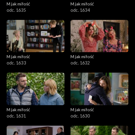
M jak miłość
M jak miłość
odc. 1635
odc. 1634
M jak miłość
M jak miłość
odc. 1633
odc. 1632
M jak miłość
M jak miłość
odc. 1631
odc. 1630