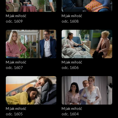
M jak miłość
M jak miłość
odc. 1609
odc. 1608
M jak miłość
M jak miłość
odc. 1607
odc. 1606
M jak miłość
M jak miłość
odc. 1605
odc. 1604