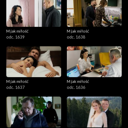
M jak miłość
M jak miłość
odc. 1639
odc. 1638
M jak miłość
M jak miłość
odc. 1637
odc. 1636