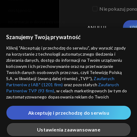
Nie pokazuj pon
dostępność
informacje o dostawcy usług
ANULUJ
SP
Szanujemy Twoją prywatność
Kliknij "Akceptuję i przechodzę do serwisu", aby wyrazić zgody
na korzystanie z technologii automatycznego śledzenia i
zbierania danych, dostęp do informacji na Twoim urządzeniu
końcowym i ich przechowywanie oraz na przetwarzanie
Twoich danych osobowych przez nas, czyli Telewizję Polską
S.A. w likwidacji (zwaną dalej również „TVP”),
Zaufanych
Partnerów z IAB* (1201 firm)
oraz pozostałych
Zaufanych
Partnerów TVP (93 firm)
, w celach marketingowych (w tym do
zautomatyzowanego dopasowania reklam do Twoich
zainteresowań i mierzenia ich skuteczności) i pozostałych,
które wskazujemy poniżej, a także zgody na udostępnianie
Akceptuję i przechodzę do serwisu
przez nas identyfikatora PPID do Google.
Twoje dane osobowe zbierane podczas odwiedzania przez
Ustawienia zaawansowane
Ciebie naszych
poszczególnych serwisów
zwanych dalej
„Portalem”, w tym informacje zapisywane za pomocą