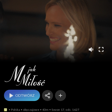
M jak miłość
ODTWÓRZ
Polska
obyczajowe
43m
Sezon 17, odc. 1627