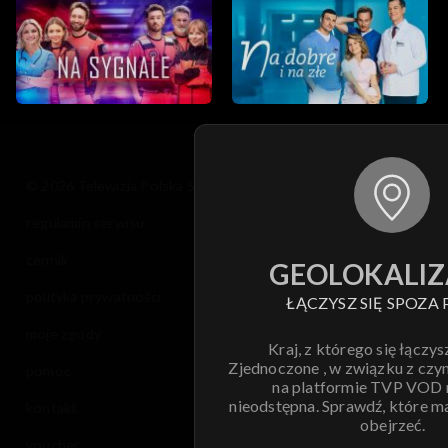
© 2026 Telewizja Polska S.A. w likwidacji
regulamin serwisu
cennik
GEOLOKALIZ
polityka prywatności
ŁĄCZYSZ SIĘ SPOZA 
moje zgody
Kraj, z którego się łączys
Zjednoczone , w związku z czy
pomoc
na platformie TVP VOD
nieodstępna. Sprawdź, które m
kontakt
obejrzeć.
voucher