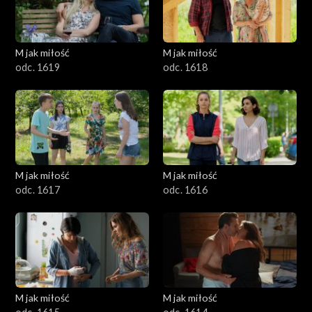
M jak miłość
M jak miłość
odc. 1619
odc. 1618
M jak miłość
M jak miłość
odc. 1617
odc. 1616
M jak miłość
M jak miłość