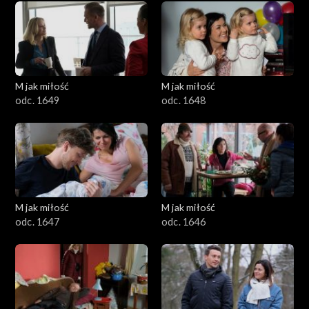
M jak miłość
M jak miłość
odc. 1649
odc. 1648
M jak miłość
M jak miłość
odc. 1647
odc. 1646