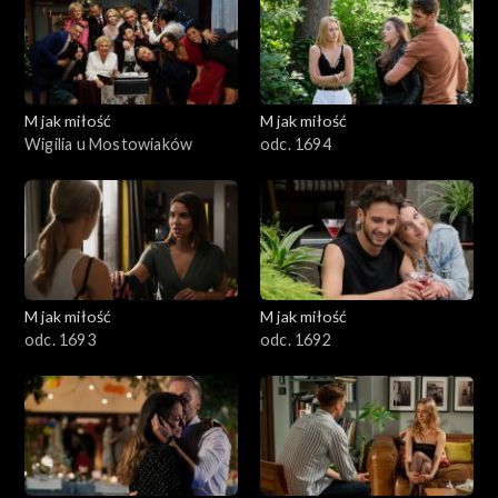
701–800
601–700
M jak miłość
M jak miłość
Wigilia u Mostowiaków
odc. 1694
501–600
401–500
301–400
M jak miłość
M jak miłość
201–300
odc. 1693
odc. 1692
101–200
1–100