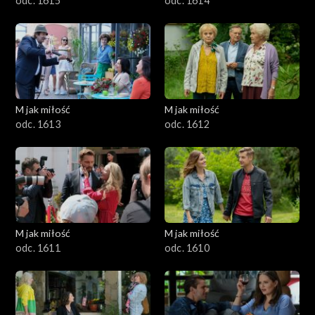
odc. 1615
odc. 1614
M jak miłość
M jak miłość
odc. 1613
odc. 1612
M jak miłość
M jak miłość
odc. 1611
odc. 1610