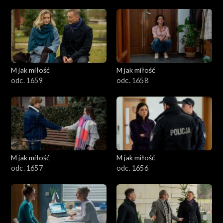
M jak miłość
M jak miłość
odc. 1659
odc. 1658
M jak miłość
M jak miłość
odc. 1657
odc. 1656