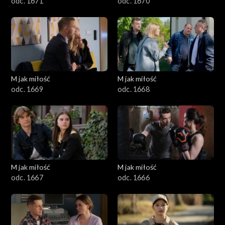
odc. 1671
odc. 1670
M jak miłość
M jak miłość
odc. 1669
odc. 1668
M jak miłość
M jak miłość
odc. 1667
odc. 1666