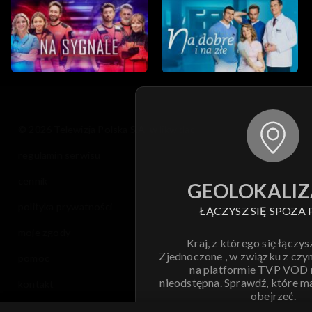
© 2026 Telewizja Polska S.A. w likwidacji
regulamin serwisu
cennik
GEOLOKALIZ
polityka prywatności
ŁĄCZYSZ SIĘ SPOZA 
moje zgody
Kraj, z którego się łączys
Zjednoczone , w związku z czy
pomoc
na platformie TVP VOD
nieodstępna. Sprawdź, które m
kontakt
obejrzeć.
voucher