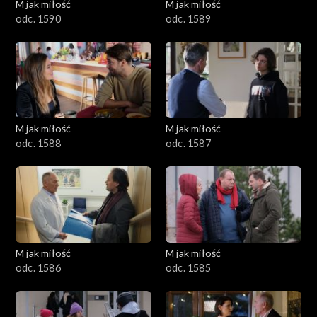
M jak miłość
M jak miłość
odc. 1590
odc. 1589
M jak miłość
M jak miłość
odc. 1588
odc. 1587
M jak miłość
M jak miłość
odc. 1586
odc. 1585