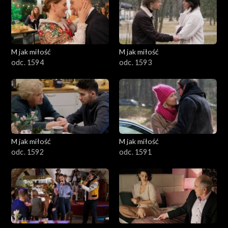
701–800
601–700
M jak miłość
M jak miłość
odc. 1594
odc. 1593
501–600
401–500
301–400
M jak miłość
M jak miłość
201–300
odc. 1592
odc. 1591
101–200
1–100