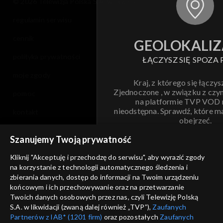
© 2026 Telewizja Polska S.A. w likwidacji
regulamin serwisu
cennik
GEOLOKALIZ
polityka prywatności
ŁĄCZYSZ SIĘ SPOZA 
moje zgody
Kraj, z którego się łączys
Zjednoczone , w związku z czy
pomoc
na platformie TVP VOD
nieodstępna. Sprawdź, które m
kontakt
obejrzeć.
voucher
Szanujemy Twoją prywatność
Nie pokazuj pon
dostępność
Kliknij "Akceptuję i przechodzę do serwisu", aby wyrazić zgody
na korzystanie z technologii automatycznego śledzenia i
informacje o dostawcy usług
ANULUJ
SP
zbierania danych, dostęp do informacji na Twoim urządzeniu
końcowym i ich przechowywanie oraz na przetwarzanie
Twoich danych osobowych przez nas, czyli Telewizję Polską
S.A. w likwidacji (zwaną dalej również „TVP”),
Zaufanych
Partnerów z IAB* (1201 firm)
oraz pozostałych
Zaufanych