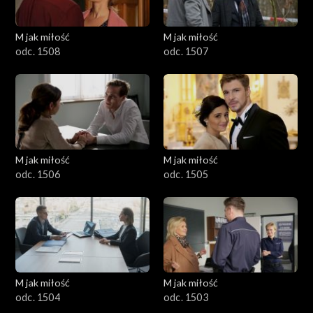
M jak miłość
M jak miłość
odc. 1508
odc. 1507
M jak miłość
M jak miłość
odc. 1506
odc. 1505
M jak miłość
M jak miłość
odc. 1504
odc. 1503