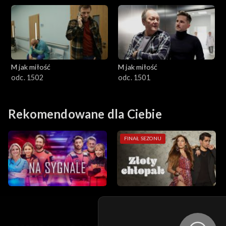
M jak miłość
M jak miłość
odc. 1502
odc. 1501
Rekomendowane dla Ciebie
FINAŁ SEZONU