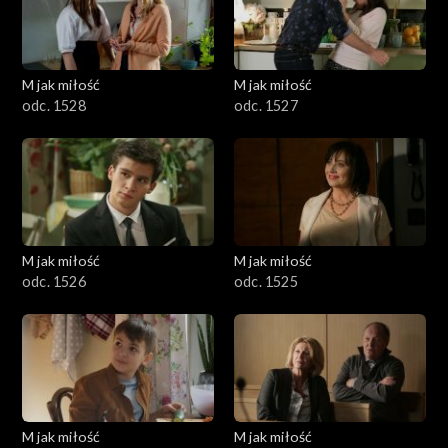
M jak miłość
M jak miłość
odc. 1528
odc. 1527
M jak miłość
M jak miłość
odc. 1526
odc. 1525
M jak miłość
M jak miłość