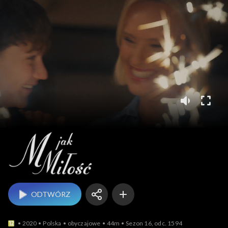
M jak miłość
ODTWÓRZ
2020
Polska
obyczajowe
44m
Sezon 16, odc. 1594