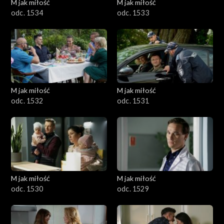
M jak miłość
M jak miłość
odc. 1534
odc. 1533
M jak miłość
M jak miłość
odc. 1532
odc. 1531
M jak miłość
M jak miłość
odc. 1530
odc. 1529