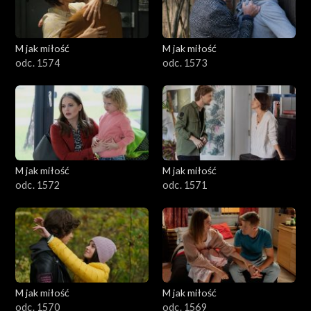
M jak miłość
M jak miłość
odc. 1574
odc. 1573
M jak miłość
M jak miłość
odc. 1572
odc. 1571
M jak miłość
M jak miłość
odc. 1570
odc. 1569