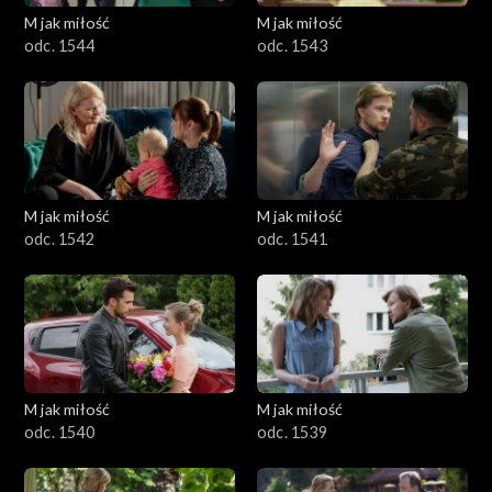
M jak miłość
M jak miłość
odc. 1544
odc. 1543
M jak miłość
M jak miłość
odc. 1542
odc. 1541
M jak miłość
M jak miłość
odc. 1540
odc. 1539