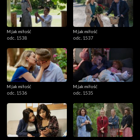
M jak miłość
M jak miłość
odc. 1538
odc. 1537
M jak miłość
M jak miłość
odc. 1536
odc. 1535