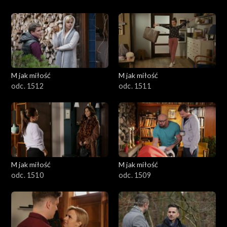
M jak miłość
M jak miłość
odc. 1512
odc. 1511
M jak miłość
M jak miłość
odc. 1510
odc. 1509