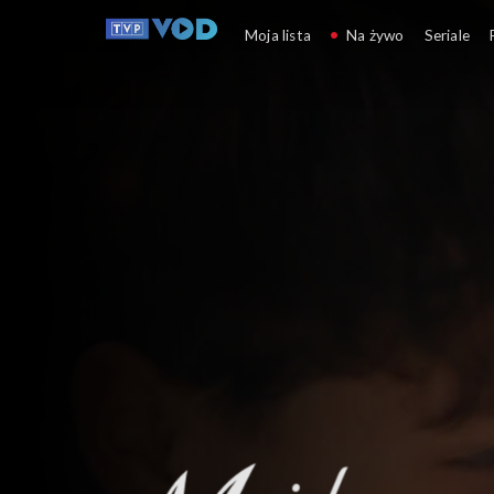
M jak miłość
Moja lista
Na żywo
Seriale