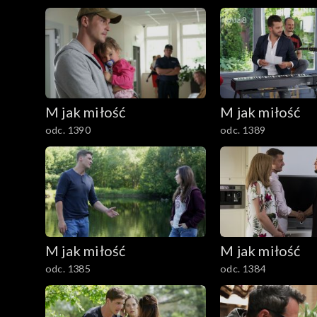
1101–1200
1001–1100
901–1000
M jak miłość
M jak miłość
801–900
odc. 1390
odc. 1389
701–800
601–700
501–600
M jak miłość
M jak miłość
401–500
odc. 1385
odc. 1384
301–400