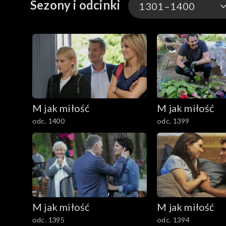
Sezony i odcinki
1301–1400
1901–
1801–1900
1701–1800
M jak miłość
M jak miłość
1601–1700
odc. 1400
odc. 1399
1501–1600
1401–1500
1301–1400
M jak miłość
M jak miłość
1201–1300
odc. 1395
odc. 1394