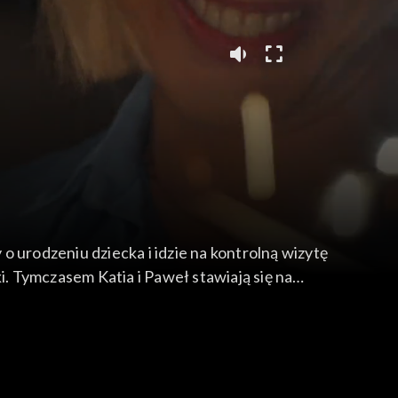
 o urodzeniu dziecka i idzie na kontrolną wizytę
i. Tymczasem Katia i Paweł stawiają się na
ą.