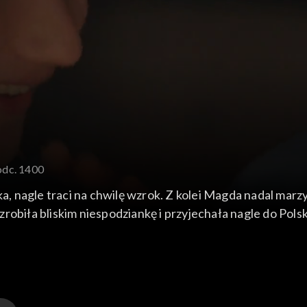
odc. 1400
ka, nagle traci na chwilę wzrok. Z kolei Magda nadal marzy
robiła bliskim niespodziankę i przyjechała nagle do Polsk
Otara - organizujepojednawcze spotkanie Gruzina z córk