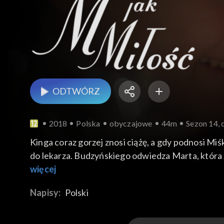
ODTWÓRZ
2018
Polska
obyczajowe
44m
Sezon 14, 
Kinga coraz gorzej znosi ciążę, a gdy podnosi Miś
do lekarza. Budzyńskiego odwiedza Marta, która z
kolejnej rozprawie rozwodowej. Maria na prośbę 
więcej
Napisy:
Polski