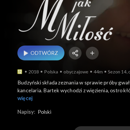
ODTWÓRZ
2018
Polska
obyczajowe
44m
Sezon 14, 
Budzyński składa zeznania w sprawie próby gwałtu
kancelaria. Bartek wychodzi z więzienia, ostro kłó
nowy apartament, ale stawia warunek: chłopak ma 
więcej
Markiem do Polski, a później buntuje się i nie chce
Napisy:
Polski