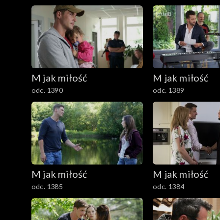
1101–1200
1001–1100
901–1000
M jak miłość
M jak miłość
801–900
odc. 1390
odc. 1389
701–800
601–700
501–600
M jak miłość
M jak miłość
401–500
odc. 1385
odc. 1384
301–400