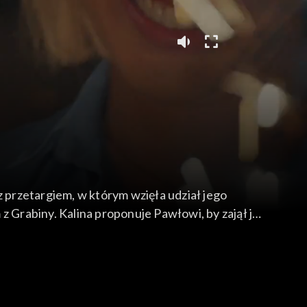
z przetargiem, w którym wzięła udział jego
 z Grabiny. Kalina proponuje Pawłowi, by zajął jej
musi nagle zająć się Basią, która przylatuje z