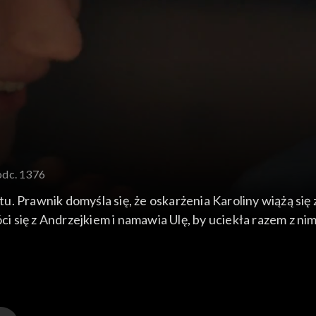
odc. 1376
. Prawnik domyśla się, że oskarżenia Karoliny wiążą się 
ci się z Andrzejkiem i namawia Ulę, by uciekła razem z nim
odłożyć rozwód i zamieszkać z Katią. Tymczasem Zduński 
 wrócić do Anglii.