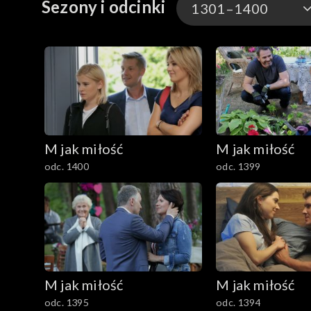
Sezony i odcinki
1301–1400
1901–
1801–1900
1701–1800
M jak miłość
M jak miłość
1601–1700
odc. 1400
odc. 1399
1501–1600
1401–1500
1301–1400
M jak miłość
M jak miłość
1201–1300
odc. 1395
odc. 1394