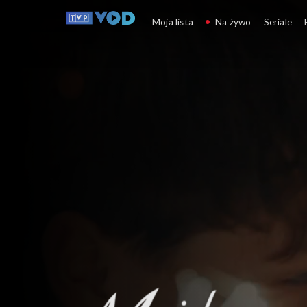
M jak miłość
Moja lista
Na żywo
Seriale