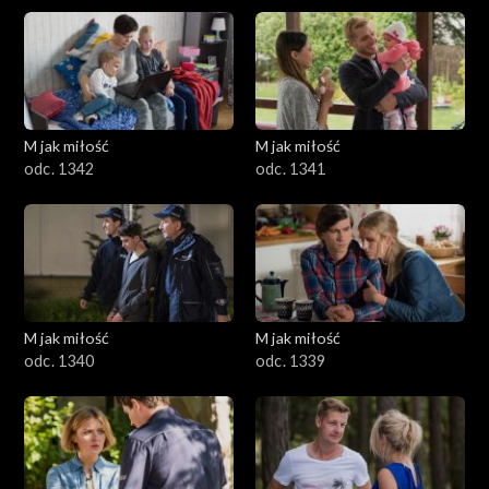
M jak miłość
M jak miłość
odc. 1342
odc. 1341
M jak miłość
M jak miłość
odc. 1340
odc. 1339