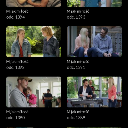
601–700
M jak miłość
M jak miłość
odc. 1394
odc. 1393
501–600
401–500
301–400
M jak miłość
M jak miłość
201–300
odc. 1392
odc. 1391
101–200
1–100
M jak miłość
M jak miłość
odc. 1390
odc. 1389