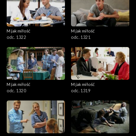
M jak miłość
M jak miłość
odc. 1322
odc. 1321
M jak miłość
M jak miłość
odc. 1320
odc. 1319