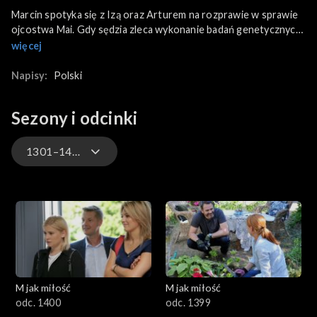
Marcin spotyka się z Izą oraz Arturem na rozprawie w sprawie
ojcostwa Mai. Gdy sędzia zleca wykonanie badań genetycznych,
Skalski postanawia je sfałszować. Aneta oddaje w końcu Olkowi
więcej
klucze do jego mieszkania, a później upija się i wieczorem
zakrada się do jego domu z kanistrem benzyny gotowa
Napisy:
Polski
niewiernego kochanka podpalić.
Sezony i odcinki
1301–1400
1901–
1801–1900
1701–1800
M jak miłość
M jak miłość
1601–1700
odc. 1400
odc. 1399