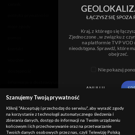
cennik
GEOLOKALIZ
polityka prywatności
ŁĄCZYSZ SIĘ SPOZA 
moje zgody
Kraj, z którego się łączys
Zjednoczone , w związku z czy
pomoc
na platformie TVP VOD
nieodstępna. Sprawdź, które m
kontakt
obejrzeć.
voucher
Nie pokazuj pon
dostępność
informacje o dostawcy usług
ANULUJ
SP
Szanujemy Twoją prywatność
Kliknij "Akceptuję i przechodzę do serwisu", aby wyrazić zgody
na korzystanie z technologii automatycznego śledzenia i
zbierania danych, dostęp do informacji na Twoim urządzeniu
końcowym i ich przechowywanie oraz na przetwarzanie
Twoich danych osobowych przez nas, czyli Telewizję Polską