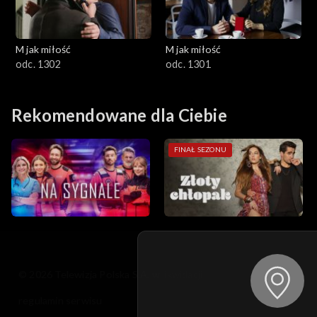
M jak miłość
M jak miłość
odc. 1302
odc. 1301
Rekomendowane dla Ciebie
FINAŁ SEZONU
© 2026 Telewizja Polska S.A. w likwidacji
regulamin serwisu