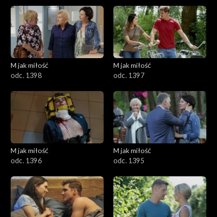
1501–1600
1401–1500
1301–1400
M jak miłość
M jak miłość
odc. 1398
odc. 1397
1201–1300
1101–1200
1001–1100
M jak miłość
M jak miłość
901–1000
odc. 1396
odc. 1395
801–900
701–800