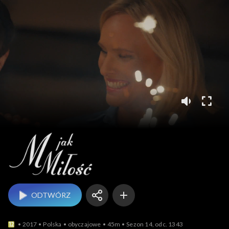
M jak miłość
ODTWÓRZ
2017
Polska
obyczajowe
45m
Sezon 14, odc. 1343