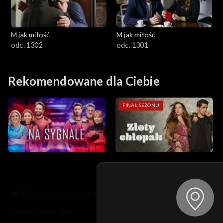
M jak miłość
M jak miłość
odc. 1302
odc. 1301
Rekomendowane dla Ciebie
FINAŁ SEZONU
© 2026 Telewizja Polska S.A. w likwidacji
regulamin serwisu