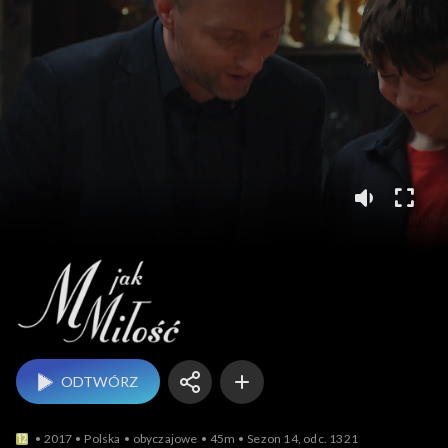
M jak miłość
ODTWÓRZ
2017
Polska
obyczajowe
45m
Sezon 14, odc. 1321