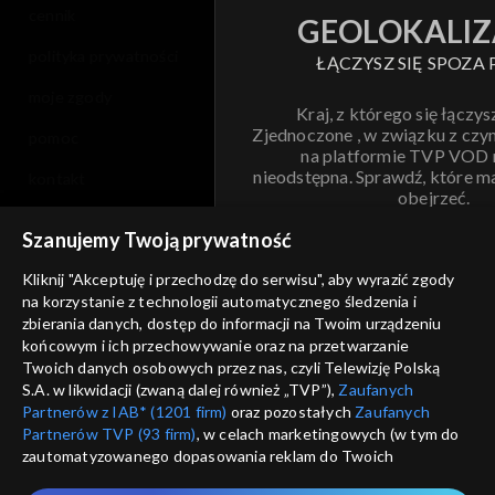
cennik
GEOLOKALIZ
polityka prywatności
ŁĄCZYSZ SIĘ SPOZA 
moje zgody
Kraj, z którego się łączys
Zjednoczone , w związku z czy
pomoc
na platformie TVP VOD
nieodstępna. Sprawdź, które m
kontakt
obejrzeć.
voucher
Szanujemy Twoją prywatność
Nie pokazuj pon
dostępność
Kliknij "Akceptuję i przechodzę do serwisu", aby wyrazić zgody
na korzystanie z technologii automatycznego śledzenia i
informacje o dostawcy usług
ANULUJ
SP
zbierania danych, dostęp do informacji na Twoim urządzeniu
końcowym i ich przechowywanie oraz na przetwarzanie
Twoich danych osobowych przez nas, czyli Telewizję Polską
S.A. w likwidacji (zwaną dalej również „TVP”),
Zaufanych
Partnerów z IAB* (1201 firm)
oraz pozostałych
Zaufanych
Partnerów TVP (93 firm)
, w celach marketingowych (w tym do
zautomatyzowanego dopasowania reklam do Twoich
zainteresowań i mierzenia ich skuteczności) i pozostałych,