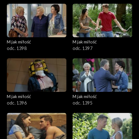
1501–1600
1401–1500
1301–1400
M jak miłość
M jak miłość
odc. 1398
odc. 1397
1201–1300
1101–1200
1001–1100
M jak miłość
M jak miłość
901–1000
odc. 1396
odc. 1395
801–900
701–800