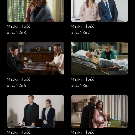
M jak miłość
M jak miłość
odc. 1368
odc. 1367
M jak miłość
M jak miłość
odc. 1366
odc. 1365
M jak miłość
M jak miłość