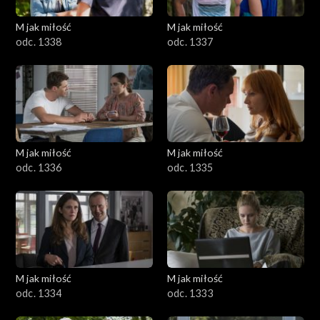
M jak miłość
M jak miłość
odc. 1338
odc. 1337
M jak miłość
M jak miłość
odc. 1336
odc. 1335
M jak miłość
M jak miłość
odc. 1334
odc. 1333