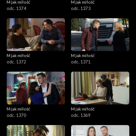
M jak miłość
M jak miłość
odc. 1374
odc. 1373
M jak miłość
M jak miłość
odc. 1372
odc. 1371
M jak miłość
M jak miłość
odc. 1370
odc. 1369