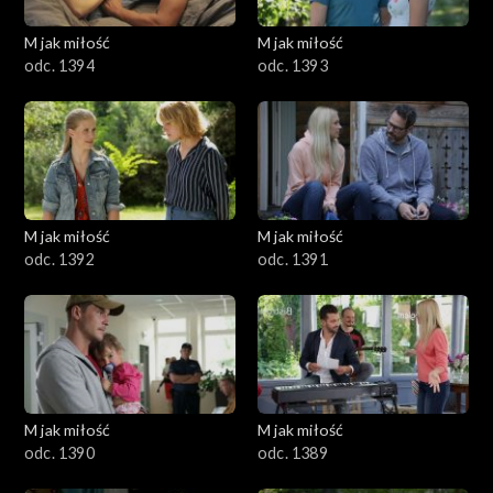
601–700
M jak miłość
M jak miłość
odc. 1394
odc. 1393
501–600
401–500
301–400
M jak miłość
M jak miłość
201–300
odc. 1392
odc. 1391
101–200
1–100
M jak miłość
M jak miłość
odc. 1390
odc. 1389