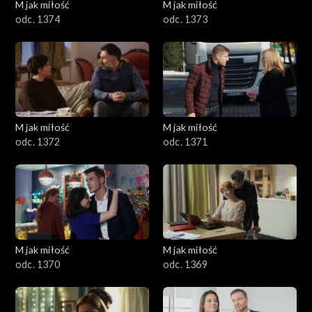
M jak miłość
M jak miłość
odc. 1374
odc. 1373
M jak miłość
M jak miłość
odc. 1372
odc. 1371
M jak miłość
M jak miłość
odc. 1370
odc. 1369