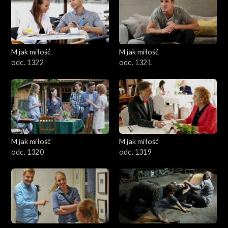
M jak miłość
M jak miłość
odc. 1322
odc. 1321
M jak miłość
M jak miłość
odc. 1320
odc. 1319