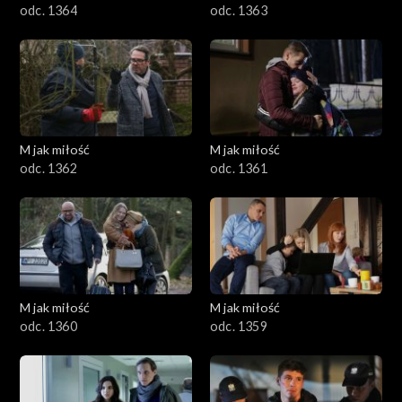
odc. 1364
odc. 1363
M jak miłość
M jak miłość
odc. 1362
odc. 1361
M jak miłość
M jak miłość
odc. 1360
odc. 1359