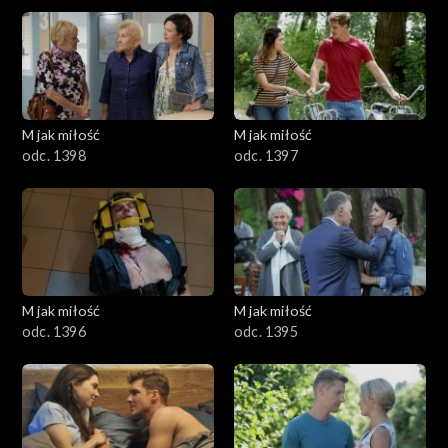
1501–1600
1401–1500
1301–1400
M jak miłość
M jak miłość
odc. 1398
odc. 1397
1201–1300
1101–1200
1001–1100
M jak miłość
M jak miłość
901–1000
odc. 1396
odc. 1395
801–900
701–800