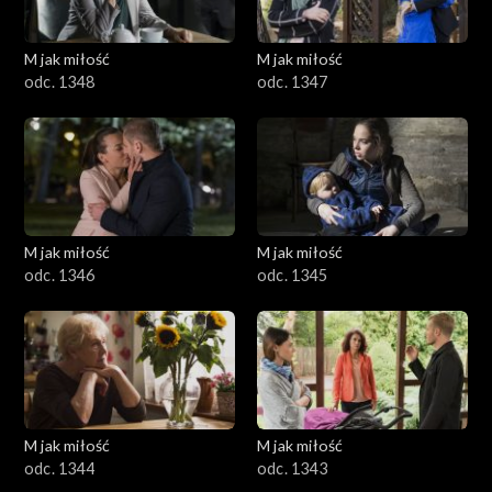
M jak miłość
M jak miłość
odc. 1348
odc. 1347
M jak miłość
M jak miłość
odc. 1346
odc. 1345
M jak miłość
M jak miłość
odc. 1344
odc. 1343