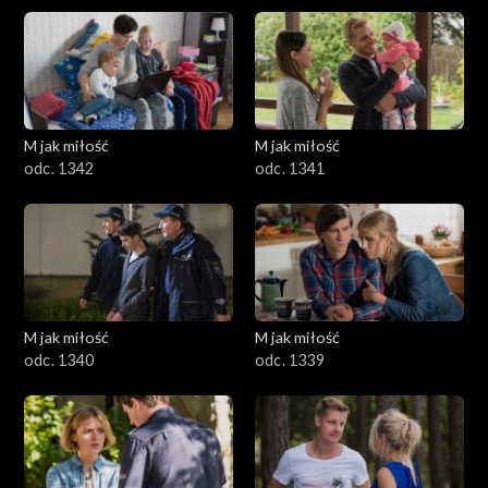
M jak miłość
M jak miłość
odc. 1342
odc. 1341
M jak miłość
M jak miłość
odc. 1340
odc. 1339