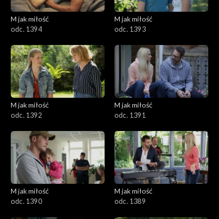
601–700
M jak miłość
M jak miłość
odc. 1394
odc. 1393
501–600
401–500
301–400
M jak miłość
M jak miłość
201–300
odc. 1392
odc. 1391
101–200
1–100
M jak miłość
M jak miłość
odc. 1390
odc. 1389