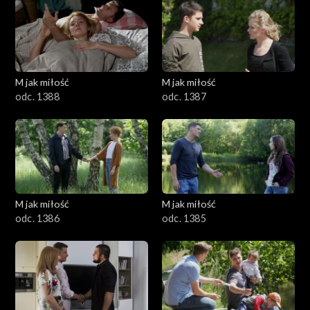
M jak miłość
M jak miłość
odc. 1388
odc. 1387
M jak miłość
M jak miłość
odc. 1386
odc. 1385