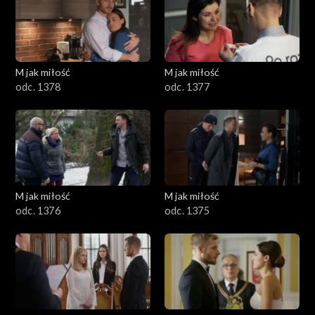
M jak miłość
M jak miłość
odc. 1378
odc. 1377
M jak miłość
M jak miłość
odc. 1376
odc. 1375