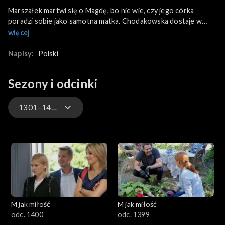
Marszałek martwi się o Magdę, bo nie wie, czy jego córka
poradzi sobie jako samotna matka. Chodakowska dostaje w
końcu rozwód i gdy wraca z sądu, postanawia umówić się na
więcej
randkę z Budzyńskim. Marta przyjeżdża do Polski i przywozi
wiadomości o Małgosi.
Napisy:
Polski
Sezony i odcinki
1301–1400
1901–
1801–1900
1701–1800
M jak miłość
M jak miłość
1601–1700
odc. 1400
odc. 1399