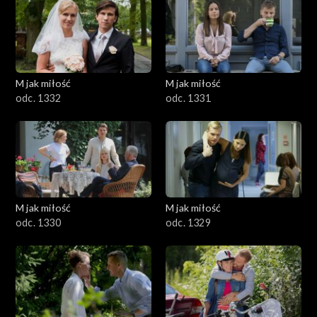
M jak miłość
M jak miłość
odc. 1332
odc. 1331
M jak miłość
M jak miłość
odc. 1330
odc. 1329