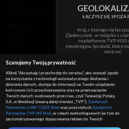
cennik
GEOLOKALIZ
polityka prywatności
ŁĄCZYSZ SIĘ SPOZA 
moje zgody
Kraj, z którego się łączys
Zjednoczone , w związku z czy
pomoc
na platformie TVP VOD
nieodstępna. Sprawdź, które m
kontakt
obejrzeć.
voucher
Szanujemy Twoją prywatność
Nie pokazuj pon
dostępność
Kliknij "Akceptuję i przechodzę do serwisu", aby wyrazić zgody
na korzystanie z technologii automatycznego śledzenia i
informacje o dostawcy usług
ANULUJ
SP
zbierania danych, dostęp do informacji na Twoim urządzeniu
końcowym i ich przechowywanie oraz na przetwarzanie
Twoich danych osobowych przez nas, czyli Telewizję Polską
S.A. w likwidacji (zwaną dalej również „TVP”),
Zaufanych
Partnerów z IAB* (1201 firm)
oraz pozostałych
Zaufanych
Partnerów TVP (93 firm)
, w celach marketingowych (w tym do
zautomatyzowanego dopasowania reklam do Twoich
zainteresowań i mierzenia ich skuteczności) i pozostałych,