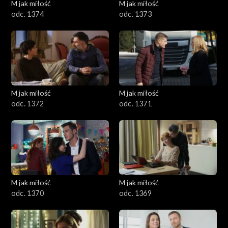
M jak miłość
M jak miłość
odc. 1374
odc. 1373
M jak miłość
M jak miłość
odc. 1372
odc. 1371
M jak miłość
M jak miłość
odc. 1370
odc. 1369