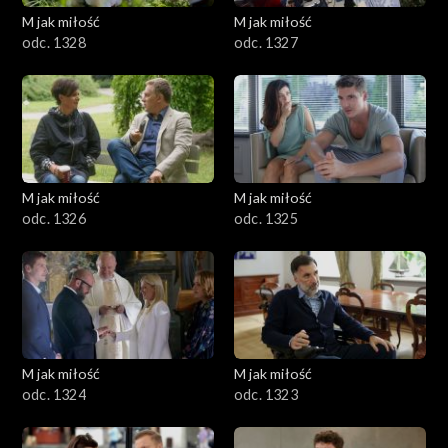
M jak miłość
M jak miłość
odc. 1328
odc. 1327
M jak miłość
M jak miłość
odc. 1326
odc. 1325
M jak miłość
M jak miłość
odc. 1324
odc. 1323