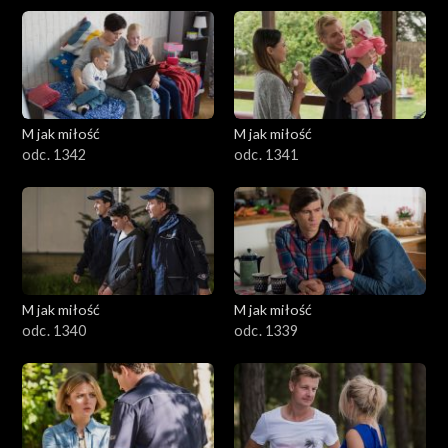
M jak miłość
M jak miłość
odc. 1342
odc. 1341
M jak miłość
M jak miłość
odc. 1340
odc. 1339