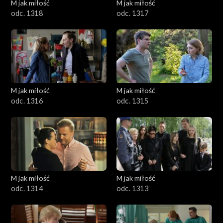
M jak miłość
M jak miłość
odc. 1318
odc. 1317
M jak miłość
M jak miłość
odc. 1316
odc. 1315
M jak miłość
M jak miłość
odc. 1314
odc. 1313