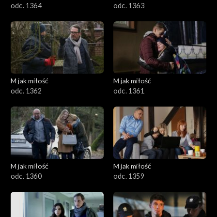
odc. 1364
odc. 1363
M jak miłość
M jak miłość
odc. 1362
odc. 1361
M jak miłość
M jak miłość
odc. 1360
odc. 1359