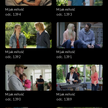
601–700
M jak miłość
M jak miłość
odc. 1394
odc. 1393
501–600
401–500
301–400
M jak miłość
M jak miłość
201–300
odc. 1392
odc. 1391
101–200
1–100
M jak miłość
M jak miłość
odc. 1390
odc. 1389