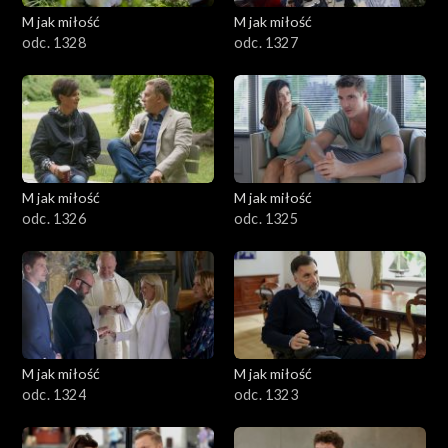
M jak miłość
M jak miłość
odc. 1328
odc. 1327
M jak miłość
M jak miłość
odc. 1326
odc. 1325
M jak miłość
M jak miłość
odc. 1324
odc. 1323