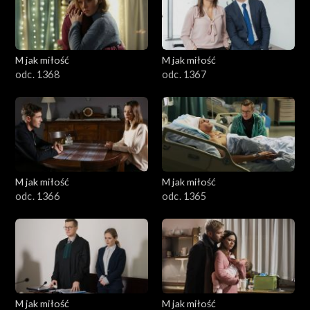
M jak miłość
M jak miłość
odc. 1368
odc. 1367
M jak miłość
M jak miłość
odc. 1366
odc. 1365
M jak miłość
M jak miłość