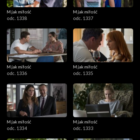
M jak miłość
M jak miłość
odc. 1338
odc. 1337
M jak miłość
M jak miłość
odc. 1336
odc. 1335
M jak miłość
M jak miłość
odc. 1334
odc. 1333