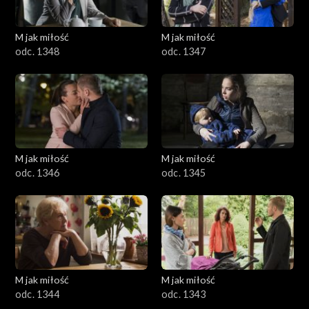
M jak miłość
M jak miłość
odc. 1348
odc. 1347
M jak miłość
M jak miłość
odc. 1346
odc. 1345
M jak miłość
M jak miłość
odc. 1344
odc. 1343