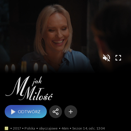
M jak miłość
ODTWÓRZ
2017
Polska
obyczajowe
46m
Sezon 14, odc. 1304