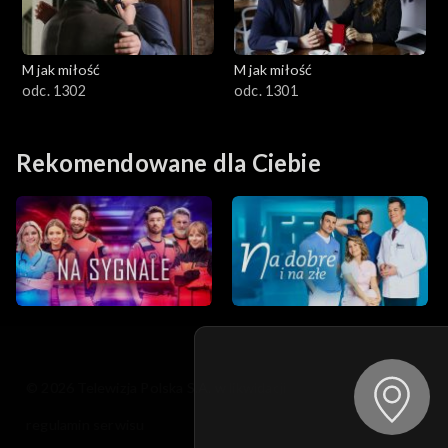
M jak miłość
M jak miłość
odc. 1302
odc. 1301
Rekomendowane dla Ciebie
© 2026 Telewizja Polska S.A. w likwidacji
regulamin serwisu