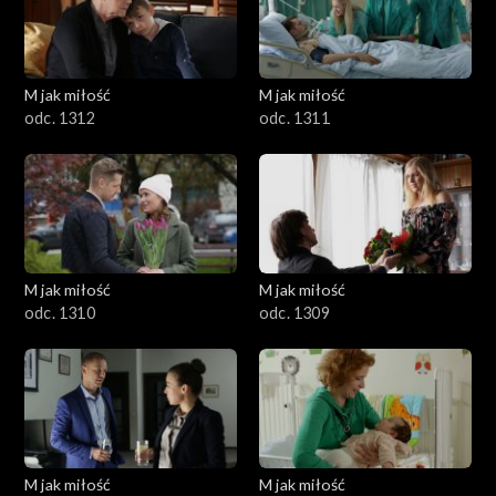
M jak miłość
M jak miłość
odc. 1312
odc. 1311
M jak miłość
M jak miłość
odc. 1310
odc. 1309
M jak miłość
M jak miłość