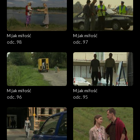
1501–1600
1401–1500
1301–1400
M jak miłość
M jak miłość
odc. 98
odc. 97
1201–1300
1101–1200
1001–1100
M jak miłość
M jak miłość
901–1000
odc. 96
odc. 95
801–900
701–800