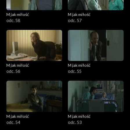
M jak miłość
M jak miłość
odc. 58
odc. 57
M jak miłość
M jak miłość
odc. 56
odc. 55
M jak miłość
M jak miłość
odc. 54
odc. 53