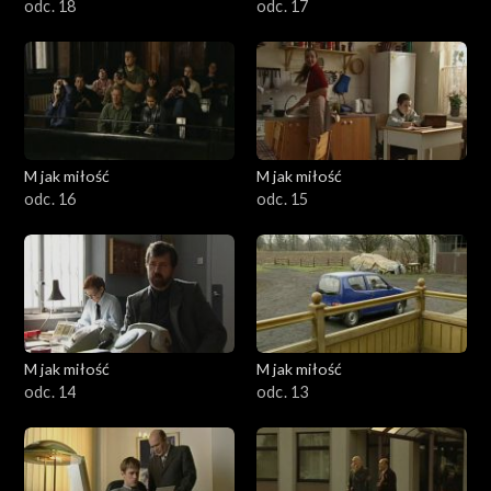
odc. 18
odc. 17
M jak miłość
M jak miłość
odc. 16
odc. 15
M jak miłość
M jak miłość
odc. 14
odc. 13