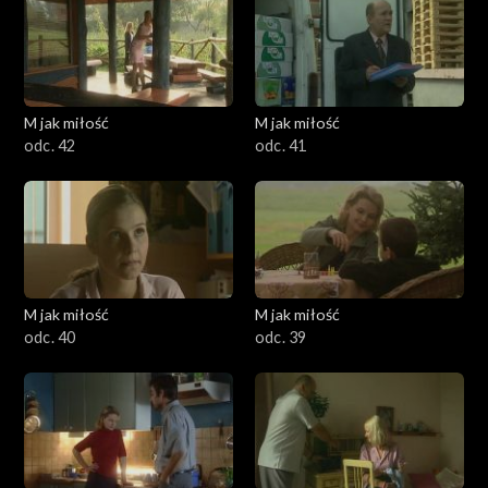
M jak miłość
M jak miłość
odc. 42
odc. 41
M jak miłość
M jak miłość
odc. 40
odc. 39