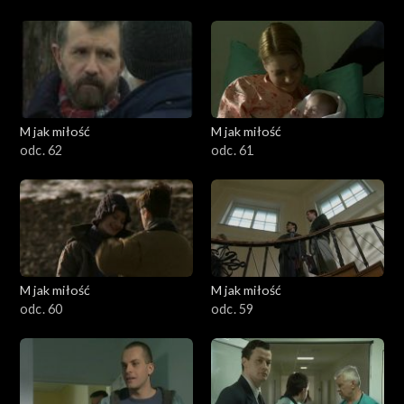
M jak miłość
M jak miłość
odc. 62
odc. 61
M jak miłość
M jak miłość
odc. 60
odc. 59