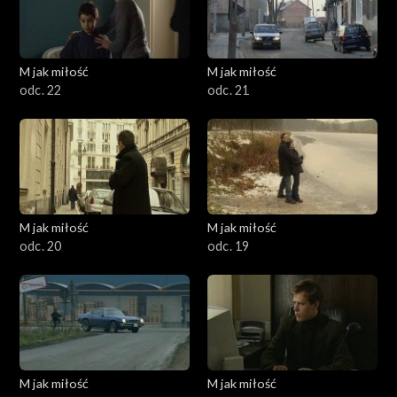
M jak miłość
M jak miłość
odc. 22
odc. 21
M jak miłość
M jak miłość
odc. 20
odc. 19
M jak miłość
M jak miłość