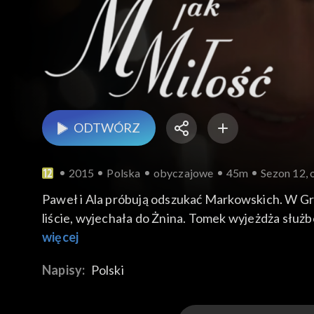
ODTWÓRZ
2015
Polska
obyczajowe
45m
Sezon 12, 
Paweł i Ala próbują odszukać Markowskich. W Grab
liście, wyjechała do Żnina. Tomek wyjeżdża służbo
więcej
Napisy:
Polski