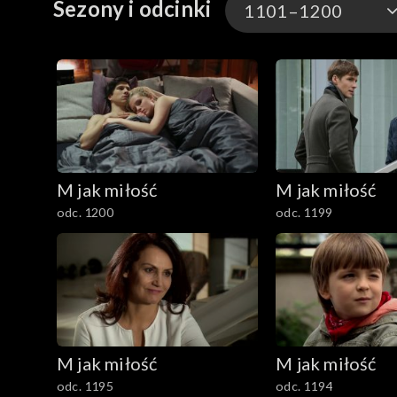
Sezony i odcinki
1101–1200
1901–
1801–1900
1701–1800
M jak miłość
M jak miłość
1601–1700
odc. 1200
odc. 1199
1501–1600
1401–1500
1301–1400
M jak miłość
M jak miłość
1201–1300
odc. 1195
odc. 1194