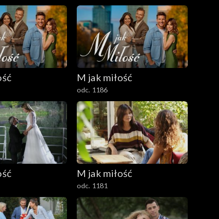
ość
M jak miłość
odc. 1186
ość
M jak miłość
odc. 1181