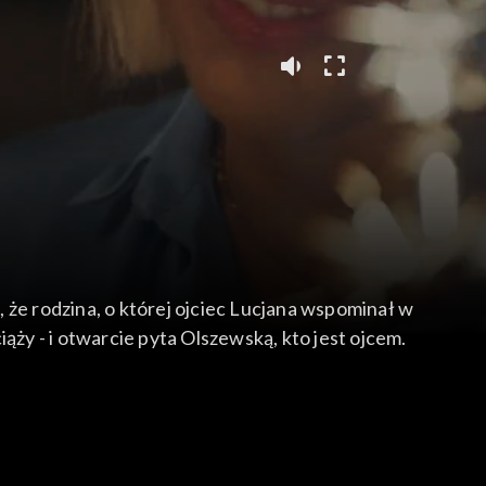
 że rodzina, o której ojciec Lucjana wspominał w
ąży - i otwarcie pyta Olszewską, kto jest ojcem.