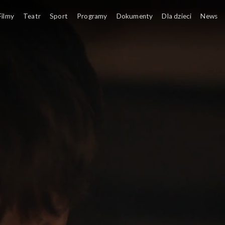
Filmy
Teatr
Sport
Programy
Dokumenty
Dla dzieci
News