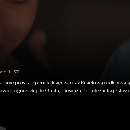
odc. 1157
inie proszą o pomoc księdza oraz Kisielową i odkrywają,
wo z Agnieszką do Opola, zauważa, że koleżanka jest w ci