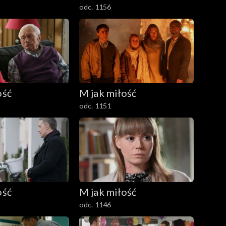
odc. 1156
ość
M jak miłość
odc. 1151
ość
M jak miłość
odc. 1146