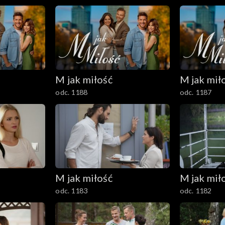
M jak miłość
M jak mił
odc. 1188
odc. 1187
M jak miłość
M jak mił
odc. 1183
odc. 1182