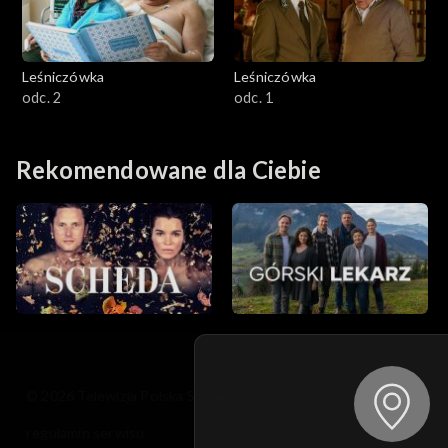
Leśniczówka
Leśniczówka
odc. 2
odc. 1
Rekomendowane dla Ciebie
© 2026 Telewizja Polska S.A. w likwidacji
regulamin serwisu