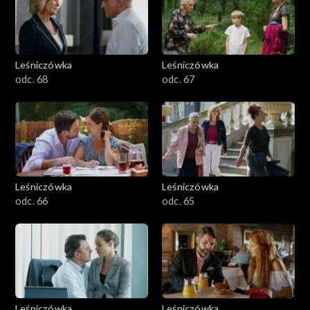
Leśniczówka
Leśniczówka
odc. 68
odc. 67
Leśniczówka
Leśniczówka
odc. 66
odc. 65
Leśniczówka
Leśniczówka