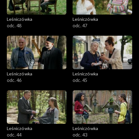
Leśniczówka
Leśniczówka
odc. 48
odc. 47
Leśniczówka
Leśniczówka
odc. 46
odc. 45
Leśniczówka
Leśniczówka
odc. 44
odc. 43