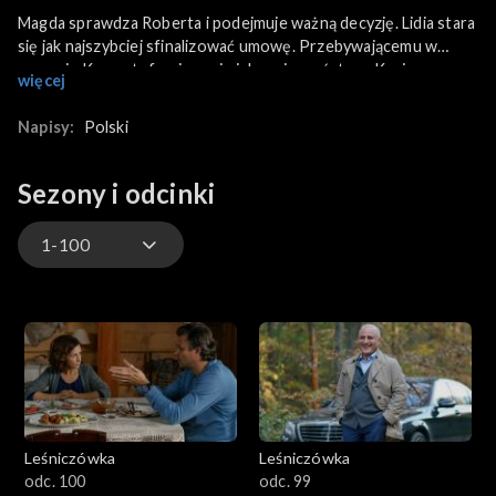
Magda sprawdza Roberta i podejmuje ważną decyzję. Lidia stara
się jak najszybciej sfinalizować umowę. Przebywającemu w
areszcie Krzysztofowi grozi niebezpieczeństwo. Kasia
więcej
otrzymuje wsparcie od kogoś, po kim nigdy by się tego nie
spodziewała.
Napisy:
Polski
Sezony i odcinki
1-100
901-
801-900
701-800
Leśniczówka
Leśniczówka
601-700
odc. 100
odc. 99