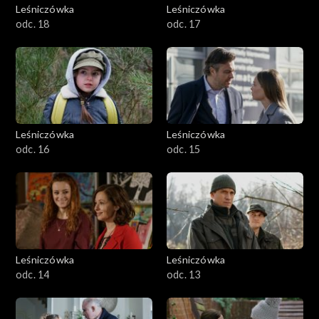
Leśniczówka
Leśniczówka
odc. 18
odc. 17
Leśniczówka
Leśniczówka
odc. 16
odc. 15
Leśniczówka
Leśniczówka
odc. 14
odc. 13