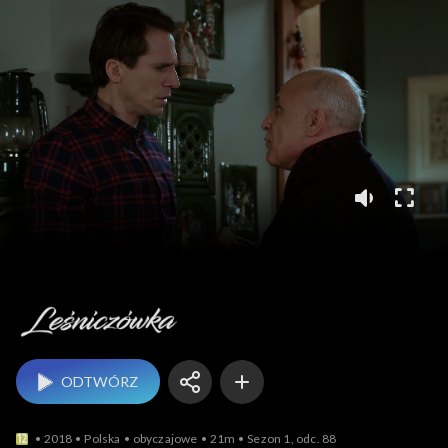
Leśniczówka
ODTWÓRZ
2018
Polska
obyczajowe
21m
Sezon 1, odc. 88