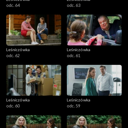
odc. 64
odc. 63
Leśniczówka
Leśniczówka
odc. 62
odc. 61
Leśniczówka
Leśniczówka
odc. 60
odc. 59