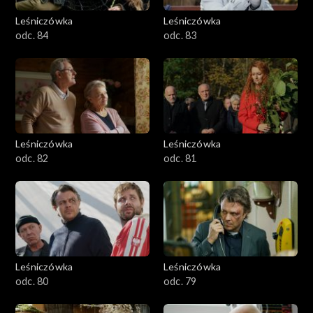
Leśniczówka
Leśniczówka
odc. 84
odc. 83
Leśniczówka
Leśniczówka
odc. 82
odc. 81
Leśniczówka
Leśniczówka
odc. 80
odc. 79