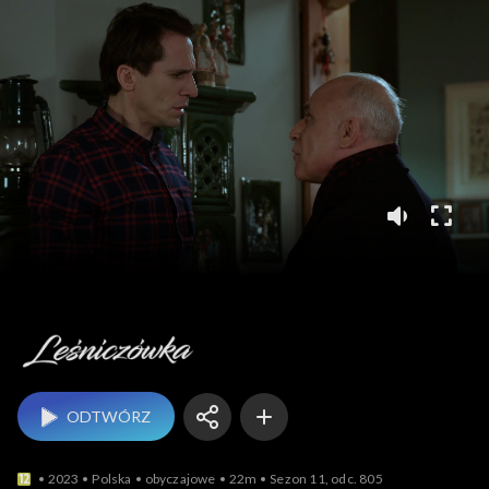
Leśniczówka
ODTWÓRZ
2023
Polska
obyczajowe
22m
Sezon 11, odc. 805