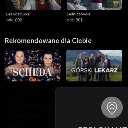
Leśniczówka
Leśniczówka
odc. 802
odc. 801
Rekomendowane dla Ciebie
© 2026 Telewizja Polska S.A. w likwidacji
regulamin serwisu
cennik