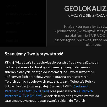
cennik
GEOLOKALIZ
polityka prywatności
ŁĄCZYSZ SIĘ SPOZA 
moje zgody
Kraj, z którego się łączys
Zjednoczone , w związku z czy
pomoc
na platformie TVP VOD
nieodstępna. Sprawdź, które m
kontakt
obejrzeć.
voucher
Szanujemy Twoją prywatność
Nie pokazuj pon
dostępność
Kliknij "Akceptuję i przechodzę do serwisu", aby wyrazić zgody
informacje o dostawcy usług
na korzystanie z technologii automatycznego śledzenia i
ANULUJ
SP
zbierania danych, dostęp do informacji na Twoim urządzeniu
końcowym i ich przechowywanie oraz na przetwarzanie
Twoich danych osobowych przez nas, czyli Telewizję Polską
S.A. w likwidacji (zwaną dalej również „TVP”),
Zaufanych
Partnerów z IAB* (1201 firm)
oraz pozostałych
Zaufanych
Partnerów TVP (93 firm)
, w celach marketingowych (w tym do
zautomatyzowanego dopasowania reklam do Twoich
zainteresowań i mierzenia ich skuteczności) i pozostałych,