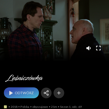
Leśniczówka
ODTWÓRZ
2018
Polska
obyczajowe
21m
Sezon 1, odc. 69