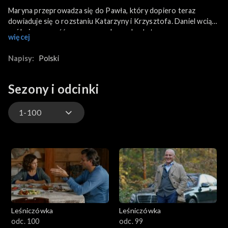
Maryna przeprowadza się do Pawła, który dopiero teraz
dowiaduje się o rozstaniu Katarzyny i Krzysztofa. Daniel wciąż
próbuje rozgryźć mapę prowadzącą do złota.
więcej
Napisy:
Polski
Sezony i odcinki
1-100
901-
801-900
701-800
Leśniczówka
Leśniczówka
601-700
odc. 100
odc. 99