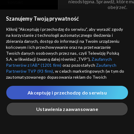
nieodstępna. Sprawdź, które m
kontakt
obejrzeć.
voucher
Szanujemy Twoją prywatność
Nie pokazuj pon
dostępność
Kliknij "Akceptuję i przechodzę do serwisu", aby wyrazić zgody
na korzystanie z technologii automatycznego śledzenia i
informacje o dostawcy usług
ANULUJ
SP
zbierania danych, dostęp do informacji na Twoim urządzeniu
końcowym i ich przechowywanie oraz na przetwarzanie
Twoich danych osobowych przez nas, czyli Telewizję Polską
S.A. w likwidacji (zwaną dalej również „TVP”),
Zaufanych
Partnerów z IAB* (1201 firm)
oraz pozostałych
Zaufanych
Partnerów TVP (93 firm)
, w celach marketingowych (w tym do
zautomatyzowanego dopasowania reklam do Twoich
zainteresowań i mierzenia ich skuteczności) i pozostałych,
które wskazujemy poniżej, a także zgody na udostępnianie
Akceptuję i przechodzę do serwisu
przez nas identyfikatora PPID do Google.
Twoje dane osobowe zbierane podczas odwiedzania przez
Ustawienia zaawansowane
Ciebie naszych
poszczególnych serwisów
zwanych dalej
„Portalem”, w tym informacje zapisywane za pomocą
technologii takich jak: pliki cookie, sygnalizatory WWW lub
innych podobnych technologii umożliwiających świadczenie
Główna
Szukaj
Moja lista
Na żywo
Więcej
dopasowanych i bezpiecznych usług, personalizację treści