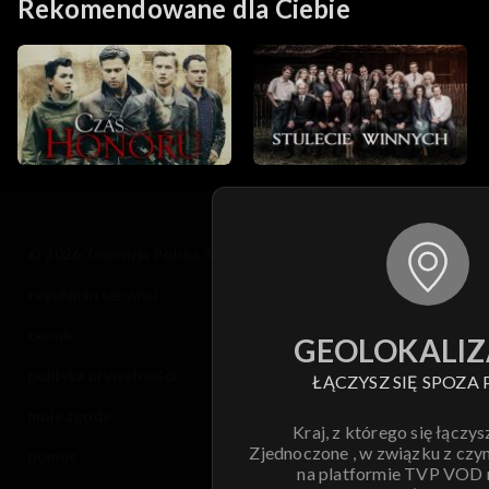
Rekomendowane dla Ciebie
© 2026 Telewizja Polska S.A. w likwidacji
regulamin serwisu
cennik
GEOLOKALIZ
polityka prywatności
ŁĄCZYSZ SIĘ SPOZA 
moje zgody
Kraj, z którego się łączys
Zjednoczone , w związku z czy
pomoc
na platformie TVP VOD