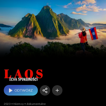
Laos – echa spokojności
ODTWÓRZ
2023
Niemcy
dokumentalne