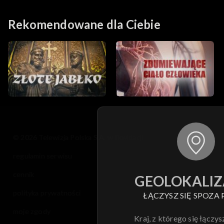
Rekomendowane dla Ciebie
© 2026 Telewizja Polska S.A. w likwidacji
regulamin serwisu
cennik
GEOLOKALIZ
polityka prywatności
ŁĄCZYSZ SIĘ SPOZA 
moje zgody
Kraj, z którego się łączys