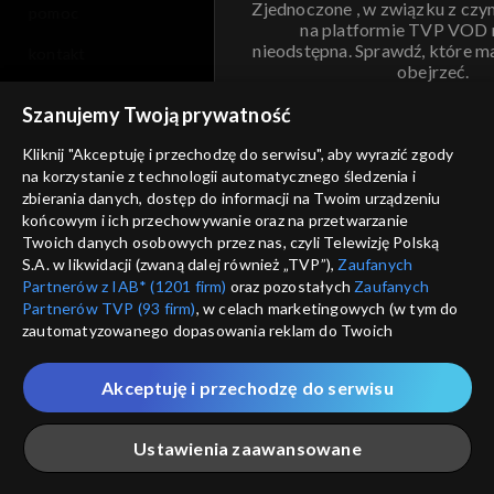
Zjednoczone , w związku z czy
pomoc
na platformie TVP VOD
nieodstępna. Sprawdź, które m
kontakt
obejrzeć.
voucher
Szanujemy Twoją prywatność
Nie pokazuj pon
dostępność
Kliknij "Akceptuję i przechodzę do serwisu", aby wyrazić zgody
informacje o dostawcy usług
na korzystanie z technologii automatycznego śledzenia i
ANULUJ
SP
zbierania danych, dostęp do informacji na Twoim urządzeniu
końcowym i ich przechowywanie oraz na przetwarzanie
Twoich danych osobowych przez nas, czyli Telewizję Polską
S.A. w likwidacji (zwaną dalej również „TVP”),
Zaufanych
Partnerów z IAB* (1201 firm)
oraz pozostałych
Zaufanych
Partnerów TVP (93 firm)
, w celach marketingowych (w tym do
zautomatyzowanego dopasowania reklam do Twoich
zainteresowań i mierzenia ich skuteczności) i pozostałych,
które wskazujemy poniżej, a także zgody na udostępnianie
Akceptuję i przechodzę do serwisu
przez nas identyfikatora PPID do Google.
Twoje dane osobowe zbierane podczas odwiedzania przez
Ustawienia zaawansowane
Ciebie naszych
poszczególnych serwisów
zwanych dalej
„Portalem”, w tym informacje zapisywane za pomocą