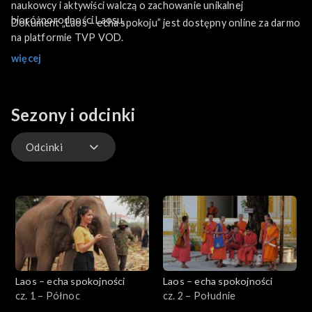
naukowcy i aktywiści walczą o zachowanie unikalnej
bioróżnorodności Laosu.
Dokument „Laos – echa spokoju” jest dostępny online za darmo
na platformie TVP VOD.
więcej
Sezony i odcinki
Odcinki
Odcinki
Laos – echa spokojności
Laos – echa spokojności
cz. 1 – Północ
cz. 2 – Południe