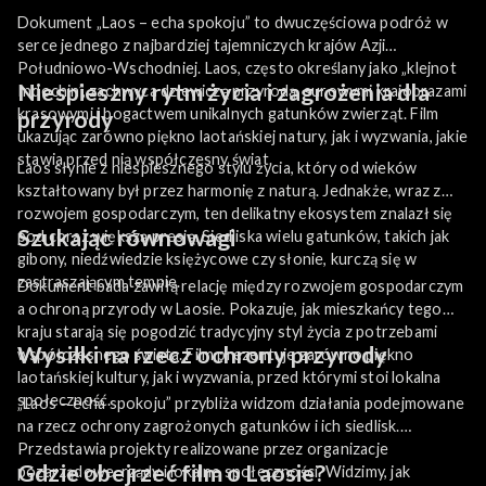
Dokument „Laos – echa spokoju” to dwuczęściowa podróż w
serce jednego z najbardziej tajemniczych krajów Azji
Południowo-Wschodniej. Laos, często określany jako „klejnot
Niespieszny rytm życia i zagrożenia dla
Indochin”, zachwyca dziewiczą przyrodą, surowymi krajobrazami
krasowymi i bogactwem unikalnych gatunków zwierząt. Film
przyrody
ukazując zarówno piękno laotańskiej natury, jak i wyzwania, jakie
stawia przed nią współczesny świat.
Laos słynie z niespiesznego stylu życia, który od wieków
kształtowany był przez harmonię z naturą. Jednakże, wraz z
rozwojem gospodarczym, ten delikatny ekosystem znalazł się
Szukając równowagi
pod coraz większą presją. Siedliska wielu gatunków, takich jak
gibony, niedźwiedzie księżycowe czy słonie, kurczą się w
zastraszającym tempie.
Dokument bada zawiłą relację między rozwojem gospodarczym
a ochroną przyrody w Laosie. Pokazuje, jak mieszkańcy tego
kraju starają się pogodzić tradycyjny styl życia z potrzebami
Wysiłki na rzecz ochrony przyrody
współczesnego świata. Film prezentuje zarówno piękno
laotańskiej kultury, jak i wyzwania, przed którymi stoi lokalna
społeczność.
„Laos – echa spokoju” przybliża widzom działania podejmowane
na rzecz ochrony zagrożonych gatunków i ich siedlisk.
Przedstawia projekty realizowane przez organizacje
Gdzie obejrzeć film o Laosie?
pozarządowe, rządy i lokalne społeczności. Widzimy, jak