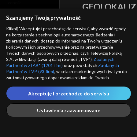
cennik
GEOLOKALIZ
polityka prywatności
ŁĄCZYSZ SIĘ SPOZA 
Szanujemy Twoją prywatność
moje zgody
Kliknij "Akceptuję i przechodzę do serwisu", aby wyrazić zgody
Kraj, z którego się łączys
na korzystanie z technologii automatycznego śledzenia i
Zjednoczone , w związku z czy
pomoc
zbierania danych, dostęp do informacji na Twoim urządzeniu
na platformie TVP VOD
nieodstępna. Sprawdź, które m
końcowym i ich przechowywanie oraz na przetwarzanie
kontakt
obejrzeć.
Twoich danych osobowych przez nas, czyli Telewizję Polską
voucher
S.A. w likwidacji (zwaną dalej również „TVP”),
Zaufanych
Partnerów z IAB* (1201 firm)
oraz pozostałych
Zaufanych
Nie pokazuj pon
dostępność
Partnerów TVP (93 firm)
, w celach marketingowych (w tym do
zautomatyzowanego dopasowania reklam do Twoich
informacje o dostawcy usług
zainteresowań i mierzenia ich skuteczności) i pozostałych,
ANULUJ
SP
które wskazujemy poniżej, a także zgody na udostępnianie
Akceptuję i przechodzę do serwisu
przez nas identyfikatora PPID do Google.
Twoje dane osobowe zbierane podczas odwiedzania przez
Ustawienia zaawansowane
Ciebie naszych
poszczególnych serwisów
zwanych dalej
„Portalem”, w tym informacje zapisywane za pomocą
technologii takich jak: pliki cookie, sygnalizatory WWW lub
innych podobnych technologii umożliwiających świadczenie
Główna
Szukaj
Moja lista
Na żywo
Więcej
dopasowanych i bezpiecznych usług, personalizację treści