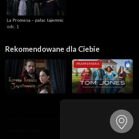
La Promesa – pałac tajemnic
odc. 1
Rekomendowane dla Ciebie
PRAPREMIERA
© 2026 Telewizja Polska S.A. w likwidacji
regulamin serwisu