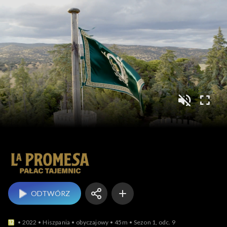
La Promesa – pałac t
ODTWÓRZ
2022
Hiszpania
obyczajowy
45m
Sezon 1, odc. 9