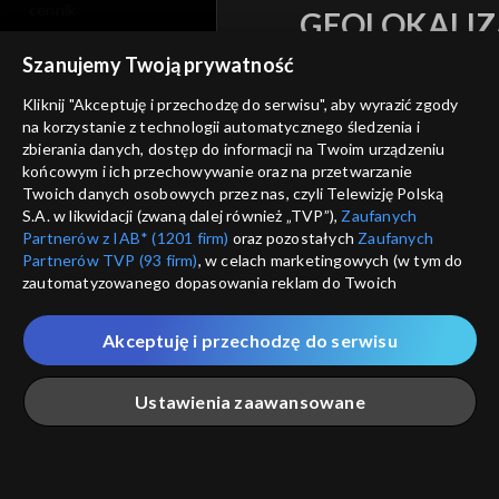
cennik
GEOLOKALIZ
polityka prywatności
ŁĄCZYSZ SIĘ SPOZA 
Szanujemy Twoją prywatność
moje zgody
Kliknij "Akceptuję i przechodzę do serwisu", aby wyrazić zgody
Kraj, z którego się łączys
na korzystanie z technologii automatycznego śledzenia i
Zjednoczone , w związku z czy
pomoc
zbierania danych, dostęp do informacji na Twoim urządzeniu
na platformie TVP VOD
nieodstępna. Sprawdź, które m
końcowym i ich przechowywanie oraz na przetwarzanie
kontakt
obejrzeć.
Twoich danych osobowych przez nas, czyli Telewizję Polską
voucher
S.A. w likwidacji (zwaną dalej również „TVP”),
Zaufanych
Partnerów z IAB* (1201 firm)
oraz pozostałych
Zaufanych
Nie pokazuj pon
dostępność
Partnerów TVP (93 firm)
, w celach marketingowych (w tym do
zautomatyzowanego dopasowania reklam do Twoich
informacje o dostawcy usług
zainteresowań i mierzenia ich skuteczności) i pozostałych,
ANULUJ
SP
które wskazujemy poniżej, a także zgody na udostępnianie
Akceptuję i przechodzę do serwisu
przez nas identyfikatora PPID do Google.
Twoje dane osobowe zbierane podczas odwiedzania przez
Ustawienia zaawansowane
Ciebie naszych
poszczególnych serwisów
zwanych dalej
„Portalem”, w tym informacje zapisywane za pomocą
technologii takich jak: pliki cookie, sygnalizatory WWW lub
innych podobnych technologii umożliwiających świadczenie
Główna
Szukaj
Moja lista
Na żywo
Więcej
dopasowanych i bezpiecznych usług, personalizację treści