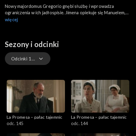
Nowy majordomus Gregorio gnębi służbę i wprowadza
ograniczenia w ich jadłospisie. Jimena opiekuje się Manuelem,
opowiada mu o przeszłości i ich relacji przed wypadkiem.
więcej
Simona odkrywa kolejne kłamstwo ojca Camilo. Sierżant Funes
kontynuuje śledztwo w sprawie zniknięcia barona. W końcu
rodzina otrzymuje informację o jego odnalezieniu.
Sezony i odcinki
Odcinki 1-145
Odcinki 339-544
Odcinki 295-338
Odcinki 146-294
La Promesa – pałac tajemnic
La Promesa – pałac tajemnic
Odcinki 1-145
odc. 145
odc. 144