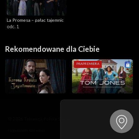
La Promesa – pałac tajemnic
odc. 1
Rekomendowane dla Ciebie
PRAPREMIERA
© 2026 Telewizja Polska S.A. w likwidacji
regulamin serwisu