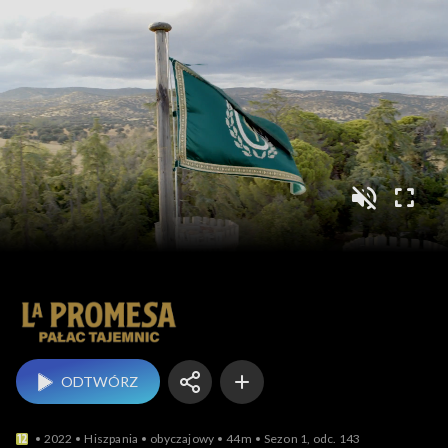
La Promesa – pałac t
ODTWÓRZ
2022
Hiszpania
obyczajowy
44m
Sezon 1, odc. 143