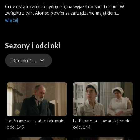
Cruz ostatecznie decyduje się na wyjazd do sanatorium. W
związku z tym, Alonso powierza zarządzanie majątkiem
Catalinie. Gregoriowi wreszcie udaje się namówić Pię na wizytę
więcej
u lekarza - ten potwierdza diagnozę Jany o truciźnie. Salvador
dowiaduje się o prezentach, jakie Lope ofiarował w jego imieniu
Marii. Ma żal do przyjaciela, że ją oszukał. Manuel jest oschły dla
Sezony i odcinki
Jany, nie chce z nią rozmawiać.
Odcinki 1-145
Odcinki 339-544
Odcinki 295-338
Odcinki 146-294
La Promesa – pałac tajemnic
La Promesa – pałac tajemnic
Odcinki 1-145
odc. 145
odc. 144