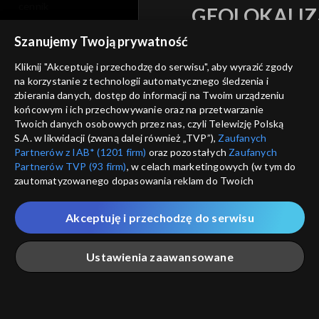
cennik
GEOLOKALIZ
polityka prywatności
ŁĄCZYSZ SIĘ SPOZA 
Szanujemy Twoją prywatność
moje zgody
Kliknij "Akceptuję i przechodzę do serwisu", aby wyrazić zgody
Kraj, z którego się łączys
na korzystanie z technologii automatycznego śledzenia i
Zjednoczone , w związku z czy
pomoc
zbierania danych, dostęp do informacji na Twoim urządzeniu
na platformie TVP VOD
nieodstępna. Sprawdź, które m
końcowym i ich przechowywanie oraz na przetwarzanie
kontakt
obejrzeć.
Twoich danych osobowych przez nas, czyli Telewizję Polską
voucher
S.A. w likwidacji (zwaną dalej również „TVP”),
Zaufanych
Partnerów z IAB* (1201 firm)
oraz pozostałych
Zaufanych
Nie pokazuj pon
dostępność
Partnerów TVP (93 firm)
, w celach marketingowych (w tym do
zautomatyzowanego dopasowania reklam do Twoich
informacje o dostawcy usług
zainteresowań i mierzenia ich skuteczności) i pozostałych,
ANULUJ
SP
które wskazujemy poniżej, a także zgody na udostępnianie
Akceptuję i przechodzę do serwisu
przez nas identyfikatora PPID do Google.
Twoje dane osobowe zbierane podczas odwiedzania przez
Ustawienia zaawansowane
Ciebie naszych
poszczególnych serwisów
zwanych dalej
„Portalem”, w tym informacje zapisywane za pomocą
technologii takich jak: pliki cookie, sygnalizatory WWW lub
innych podobnych technologii umożliwiających świadczenie
Główna
Szukaj
Moja lista
Na żywo
Więcej
dopasowanych i bezpiecznych usług, personalizację treści