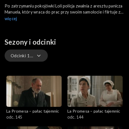
Po zatrzymaniu pokojówki Loli policja zwalnia z aresztu panicza
Manuela, który wraca do prac przy swoim samolocie i flirtuje z
Janą. Upokorzona faktem, że mąż zdradzał ją z pokojówką,
więcej
Jimena po kryjomu wyjeżdża z pałacu. Młoda wdowa wraca do
posiadłości rodziców, księstwa Los Infantes. Markiza jedzie
tam, by namówić ją do powrotu i podtrzymać dobre stosunki z
Sezony i odcinki
księciem. Lokaj Mauro wyznaje miłość panience Leonor.
Niestety, kocha również swoją narzeczoną Teresę. Chora
kucharka Simona traci przytomność, a lekarz wciąż nie
Odcinki 1-145
przyjeżdża. Służąca Jana twierdzi, że zna kurację, która może jej
pomóc.
Odcinki 339-544
Odcinki 295-338
Odcinki 146-294
La Promesa – pałac tajemnic
La Promesa – pałac tajemnic
Odcinki 1-145
odc. 145
odc. 144