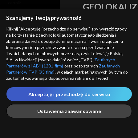
cennik
GEOLOKALIZ
polityka prywatności
ŁĄCZYSZ SIĘ SPOZA 
Szanujemy Twoją prywatność
moje zgody
Kliknij "Akceptuję i przechodzę do serwisu", aby wyrazić zgody
Kraj, z którego się łączys
na korzystanie z technologii automatycznego śledzenia i
Zjednoczone , w związku z czy
pomoc
zbierania danych, dostęp do informacji na Twoim urządzeniu
na platformie TVP VOD
nieodstępna. Sprawdź, które m
końcowym i ich przechowywanie oraz na przetwarzanie
kontakt
obejrzeć.
Twoich danych osobowych przez nas, czyli Telewizję Polską
voucher
S.A. w likwidacji (zwaną dalej również „TVP”),
Zaufanych
Partnerów z IAB* (1201 firm)
oraz pozostałych
Zaufanych
Nie pokazuj pon
dostępność
Partnerów TVP (93 firm)
, w celach marketingowych (w tym do
zautomatyzowanego dopasowania reklam do Twoich
informacje o dostawcy usług
zainteresowań i mierzenia ich skuteczności) i pozostałych,
ANULUJ
SP
które wskazujemy poniżej, a także zgody na udostępnianie
Akceptuję i przechodzę do serwisu
przez nas identyfikatora PPID do Google.
Twoje dane osobowe zbierane podczas odwiedzania przez
Ustawienia zaawansowane
Ciebie naszych
poszczególnych serwisów
zwanych dalej
„Portalem”, w tym informacje zapisywane za pomocą
technologii takich jak: pliki cookie, sygnalizatory WWW lub
innych podobnych technologii umożliwiających świadczenie
Główna
Szukaj
Moja lista
Na żywo
Więcej
dopasowanych i bezpiecznych usług, personalizację treści