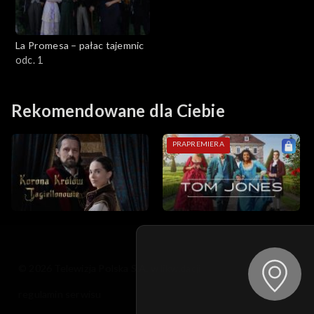
La Promesa – pałac tajemnic
odc. 1
Rekomendowane dla Ciebie
PRAPREMIERA
© 2026 Telewizja Polska S.A. w likwidacji
regulamin serwisu