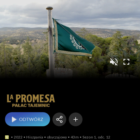
La Promesa – pałac t
ODTWÓRZ
2022
Hiszpania
obyczajowy
43m
Sezon 1, odc. 12