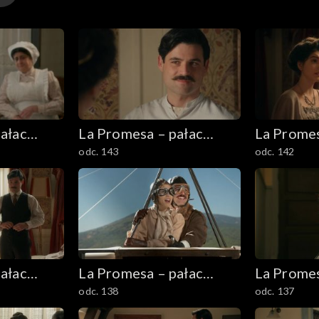
ałac
La Promesa – pałac
La Promes
odc. 143
odc. 142
tajemnic
tajemnic
ałac
La Promesa – pałac
La Promes
odc. 138
odc. 137
tajemnic
tajemnic