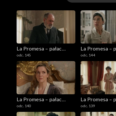
Odcinki 339-544
Odcinki 295-338
Odcinki 146-294
La Promesa – pałac
La Promesa – p
Odcinki 1-145
odc. 145
odc. 144
tajemnic
tajemnic
La Promesa – pałac
La Promesa – p
odc. 140
odc. 139
tajemnic
tajemnic