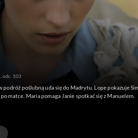
, odc. 103
 w podróż poślubną uda się do Madrytu. Lope pokazuje Si
ę po matce. Maria pomaga Janie spotkać się z Manuelem.