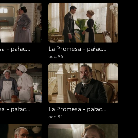
a – pałac
La Promesa – pałac
odc. 96
tajemnic
a – pałac
La Promesa – pałac
odc. 91
tajemnic