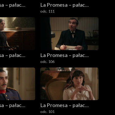
a – pałac
La Promesa – pałac
odc. 111
tajemnic
a – pałac
La Promesa – pałac
odc. 106
tajemnic
a – pałac
La Promesa – pałac
odc. 101
tajemnic