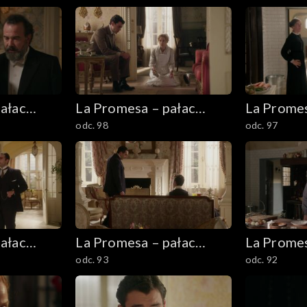
ałac
La Promesa – pałac
La Promes
odc. 98
odc. 97
tajemnic
tajemnic
ałac
La Promesa – pałac
La Promes
odc. 93
odc. 92
tajemnic
tajemnic