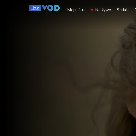
La Promesa – pałac t
Moja lista
Na żywo
Seriale