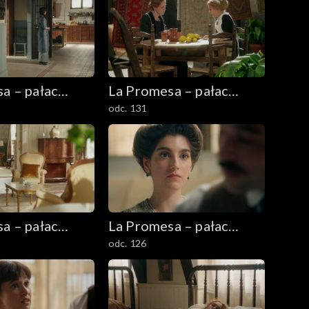
a – pałac
La Promesa – pałac
odc. 131
tajemnic
a – pałac
La Promesa – pałac
odc. 126
tajemnic