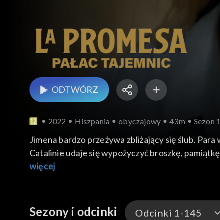
ODTWÓRZ
2022
Hiszpania
obyczajowy
43m
Sezon 1
Jimena bardzo przeżywa zbliżający się ślub. Para
Catalinie udaje się wypożyczyć broszkę, pamiątk
więcej
Sezony i odcinki
Odcinki 1-145