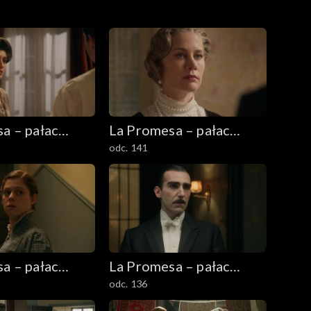
a – pałac
La Promesa – pałac
odc. 141
tajemnic
a – pałac
La Promesa – pałac
odc. 136
tajemnic