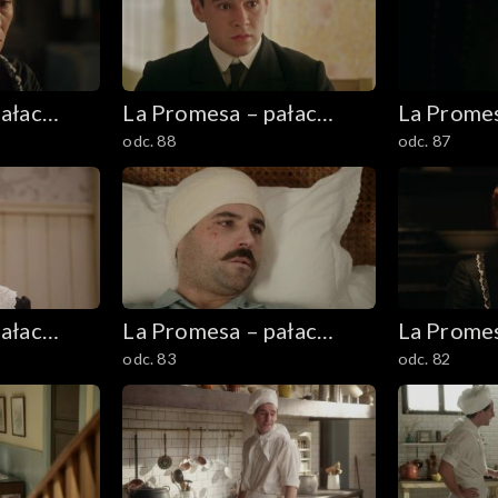
ałac
La Promesa – pałac
La Promes
odc. 88
odc. 87
tajemnic
tajemnic
ałac
La Promesa – pałac
La Promes
odc. 83
odc. 82
tajemnic
tajemnic