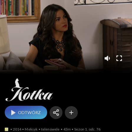
Kotka
ODTWÓRZ
2014
Meksyk
telenowele
43m
Sezon 1, odc. 76