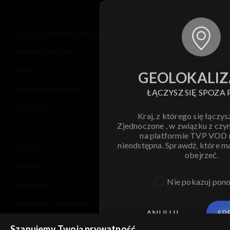
© 2026 Telewizja Polska S.A. w likwidacji
regulamin serwisu
cennik
GEOLOKALIZ
polityka prywatności
ŁĄCZYSZ SIĘ SPOZA 
moje zgody
Kraj, z którego się łączys
Zjednoczone , w związku z czy
pomoc
na platformie TVP VOD
nieodstępna. Sprawdź, które m
kontakt
obejrzeć.
voucher
Nie pokazuj pon
dostępność
informacje o dostawcy usług
ANULUJ
SP
Szanujemy Twoją prywatność