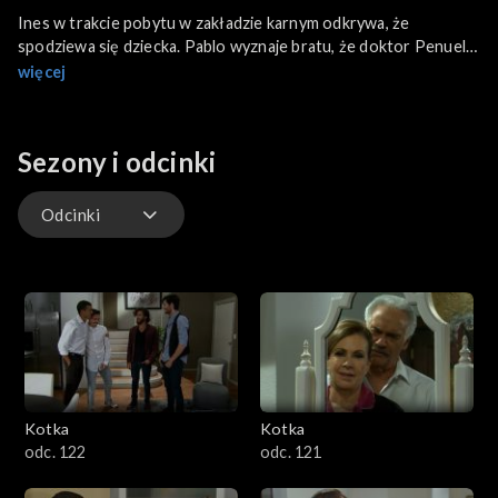
Ines w trakcie pobytu w zakładzie karnym odkrywa, że
spodziewa się dziecka. Pablo wyznaje bratu, że doktor Penuela
darzy Esmeraldę uczuciem. Mariano uspokaja go, twierdząc, że
więcej
nie ma powodów do obaw, ponieważ Esmeralda nie dostrzega
nikogo poza nim.
Sezony i odcinki
Odcinki
Odcinki
Kotka
Kotka
odc. 122
odc. 121