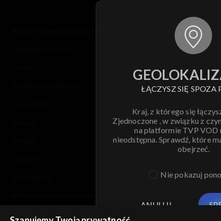
© 2026 Telewizja Polska S.A. w likwidacji
regulamin serwisu
cennik
GEOLOKALIZ
polityka prywatności
ŁĄCZYSZ SIĘ SPOZA 
moje zgody
Kraj, z którego się łączys
Zjednoczone , w związku z czy
pomoc
na platformie TVP VOD
nieodstępna. Sprawdź, które m
kontakt
obejrzeć.
voucher
Nie pokazuj pon
dostępność
informacje o dostawcy usług
ANULUJ
SP
Szanujemy Twoją prywatność