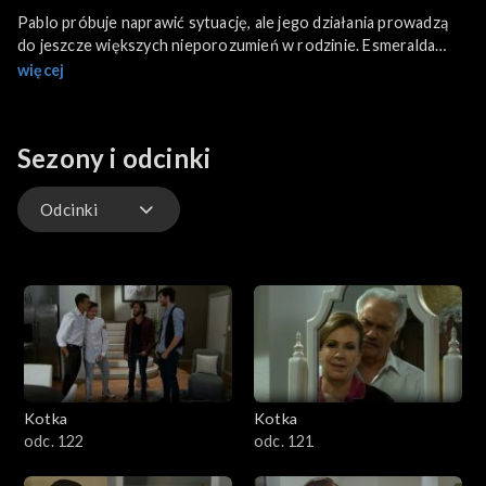
Pablo próbuje naprawić sytuację, ale jego działania prowadzą
do jeszcze większych nieporozumień w rodzinie. Esmeralda
doświadcza kolejnych upokorzeń ze strony przeciwników,
więcej
którzy chcą ją zdyskredytować.
Sezony i odcinki
Odcinki
Odcinki
Kotka
Kotka
odc. 122
odc. 121