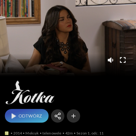
Kotka
ODTWÓRZ
2014
Meksyk
telenowele
42m
Sezon 1, odc. 11