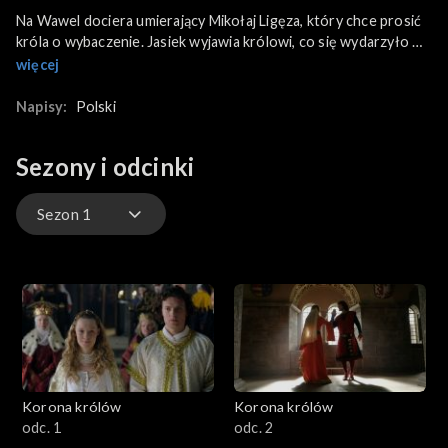
Na Wawel dociera umierający Mikołaj Ligęza, który chce prosić
króla o wybaczenie. Jasiek wyjawia królowi, co się wydarzyło w
Warszawie. Nekanda żyje nadzieją, że wkrótce Bożena go
więcej
poślubi. Anna zaczyna się źle czuć, jednak Eliasz ma nadzieję, że
młody organizm królowej pokona chorobę.
Napisy:
Polski
Sezony i odcinki
Sezon 1
Sezon 1
Sezon 2
Sezon 3
Korona królów
Korona królów
odc. 1
odc. 2