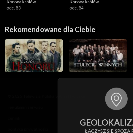
Korona królów
Korona królów
odc. 83
odc. 84
Rekomendowane dla Ciebie
© 2026 Telewizja Polska S.A. w likwidacji
regulamin serwisu
cennik
GEOLOKALIZ
polityka prywatności
ŁĄCZYSZ SIĘ SPOZA 