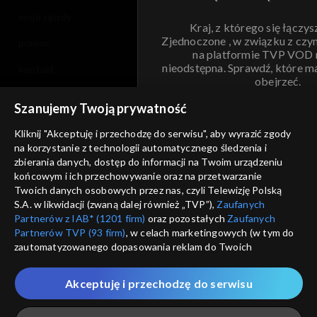
moje zgody
Kraj, z którego się łączys
Zjednoczone , w związku z czy
pomoc
na platformie TVP VOD
nieodstępna. Sprawdź, które m
kontakt
obejrzeć.
voucher
Szanujemy Twoją prywatność
Nie pokazuj pon
dostępność
Kliknij "Akceptuję i przechodzę do serwisu", aby wyrazić zgody
na korzystanie z technologii automatycznego śledzenia i
informacje o dostawcy usług
ANULUJ
SP
zbierania danych, dostęp do informacji na Twoim urządzeniu
końcowym i ich przechowywanie oraz na przetwarzanie
Twoich danych osobowych przez nas, czyli Telewizję Polską
S.A. w likwidacji (zwaną dalej również „TVP”),
Zaufanych
Partnerów z IAB* (1201 firm)
oraz pozostałych
Zaufanych
Partnerów TVP (93 firm)
, w celach marketingowych (w tym do
zautomatyzowanego dopasowania reklam do Twoich
zainteresowań i mierzenia ich skuteczności) i pozostałych,
które wskazujemy poniżej, a także zgody na udostępnianie
Akceptuję i przechodzę do serwisu
przez nas identyfikatora PPID do Google.
Twoje dane osobowe zbierane podczas odwiedzania przez