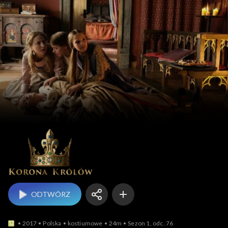
Korona królów
ODTWÓRZ
2017
Polska
kostiumowe
24m
Sezon 1, odc. 76