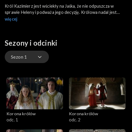
Król Kazimierz jest wściekły na Jaśka, że nie odpuszcza w
sprawie Heleny i podważa jego decyzję. Królowa nadal jest
bardzo słaba, sprzeciwia się metodom jakimi leczy ją Egle.
więcej
Dwórka jest urażona, czuje się niepotrzebna na Wawelu.
Sezony i odcinki
Sezon 1
Sezon 1
Sezon 2
Sezon 3
Korona królów
Korona królów
odc. 1
odc. 2