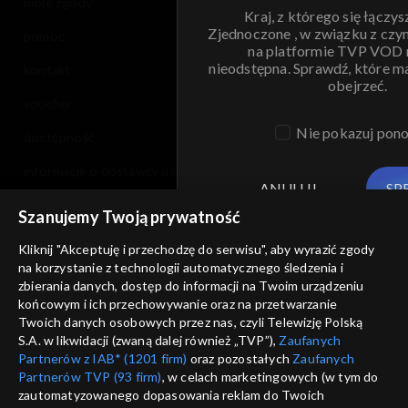
moje zgody
Kraj, z którego się łączys
Zjednoczone , w związku z czy
pomoc
na platformie TVP VOD
nieodstępna. Sprawdź, które m
kontakt
obejrzeć.
voucher
Nie pokazuj pon
dostępność
informacje o dostawcy usług
ANULUJ
SP
Szanujemy Twoją prywatność
Kliknij "Akceptuję i przechodzę do serwisu", aby wyrazić zgody
na korzystanie z technologii automatycznego śledzenia i
zbierania danych, dostęp do informacji na Twoim urządzeniu
końcowym i ich przechowywanie oraz na przetwarzanie
Twoich danych osobowych przez nas, czyli Telewizję Polską
S.A. w likwidacji (zwaną dalej również „TVP”),
Zaufanych
Partnerów z IAB* (1201 firm)
oraz pozostałych
Zaufanych
Partnerów TVP (93 firm)
, w celach marketingowych (w tym do
zautomatyzowanego dopasowania reklam do Twoich