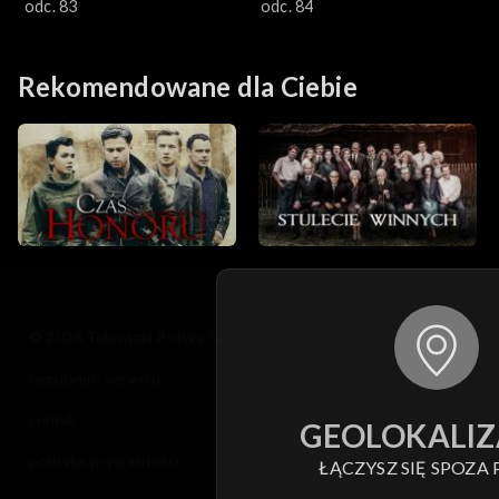
odc. 83
odc. 84
Rekomendowane dla Ciebie
© 2026 Telewizja Polska S.A. w likwidacji
regulamin serwisu
cennik
GEOLOKALIZ
polityka prywatności
ŁĄCZYSZ SIĘ SPOZA 