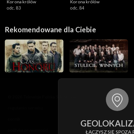
Korona królów
Korona królów
odc. 83
odc. 84
Rekomendowane dla Ciebie
© 2026 Telewizja Polska S.A. w likwidacji
regulamin serwisu
cennik
GEOLOKALIZ
polityka prywatności
ŁĄCZYSZ SIĘ SPOZA 