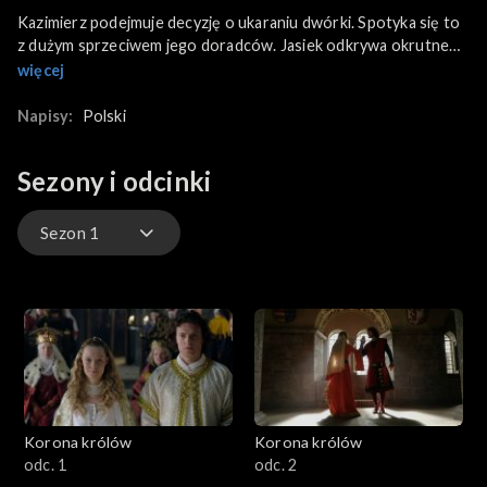
Kazimierz podejmuje decyzję o ukaraniu dwórki. Spotyka się to
z dużym sprzeciwem jego doradców. Jasiek odkrywa okrutne
fakty...
więcej
Napisy:
Polski
Sezony i odcinki
Sezon 1
Sezon 1
Sezon 2
Sezon 3
Korona królów
Korona królów
odc. 1
odc. 2