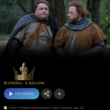
Korona królów
ODTWÓRZ
2017
Polska
kostiumowe
24m
Sezon 1, odc. 33