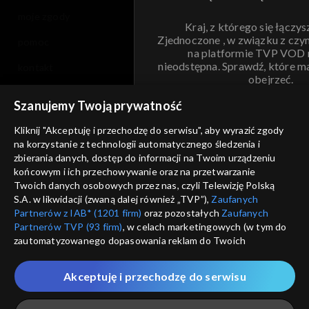
moje zgody
Kraj, z którego się łączys
Zjednoczone , w związku z czy
pomoc
na platformie TVP VOD
nieodstępna. Sprawdź, które m
kontakt
obejrzeć.
voucher
Szanujemy Twoją prywatność
Nie pokazuj pon
dostępność
Kliknij "Akceptuję i przechodzę do serwisu", aby wyrazić zgody
na korzystanie z technologii automatycznego śledzenia i
informacje o dostawcy usług
ANULUJ
SP
zbierania danych, dostęp do informacji na Twoim urządzeniu
końcowym i ich przechowywanie oraz na przetwarzanie
Twoich danych osobowych przez nas, czyli Telewizję Polską
S.A. w likwidacji (zwaną dalej również „TVP”),
Zaufanych
Partnerów z IAB* (1201 firm)
oraz pozostałych
Zaufanych
Partnerów TVP (93 firm)
, w celach marketingowych (w tym do
zautomatyzowanego dopasowania reklam do Twoich
zainteresowań i mierzenia ich skuteczności) i pozostałych,
które wskazujemy poniżej, a także zgody na udostępnianie
Akceptuję i przechodzę do serwisu
przez nas identyfikatora PPID do Google.
Twoje dane osobowe zbierane podczas odwiedzania przez