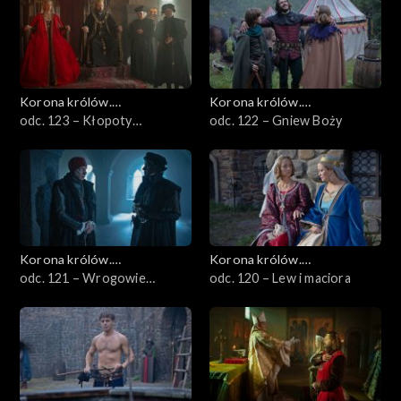
Korona królów.
Korona królów.
Jagiellonowie
odc. 123 – Kłopoty
Jagiellonowie
odc. 122 – Gniew Boży
małżeńskie
Korona królów.
Korona królów.
Jagiellonowie
odc. 121 – Wrogowie
Jagiellonowie
odc. 120 – Lew i maciora
królowej