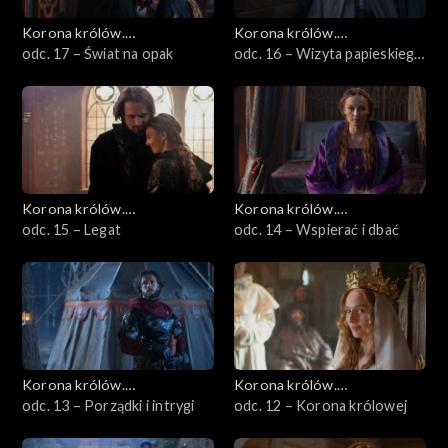
Korona królów.
Korona królów.
Jagiellonowie
odc. 17 – Świat na opak
Jagiellonowie
odc. 16 – Wizyta papieskiego
legata
Korona królów.
Korona królów.
Jagiellonowie
odc. 15 – Legat
Jagiellonowie
odc. 14 – Wspierać i dbać
Korona królów.
Korona królów.
Jagiellonowie
odc. 13 – Porządki i intrygi
Jagiellonowie
odc. 12 – Korona królowej