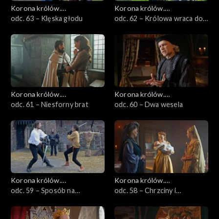
Korona królów.
Korona królów.
Jagiellonowie
odc. 63 – Klęska głodu
Jagiellonowie
odc. 62 – Królowa wraca do
gry
Korona królów.
Korona królów.
Jagiellonowie
odc. 61 – Niesforny brat
Jagiellonowie
odc. 60 – Dwa wesela
Korona królów.
Korona królów.
Jagiellonowie
odc. 59 – Sposób na
Jagiellonowie
odc. 58 – Chrzciny i
teściową
egzekucja