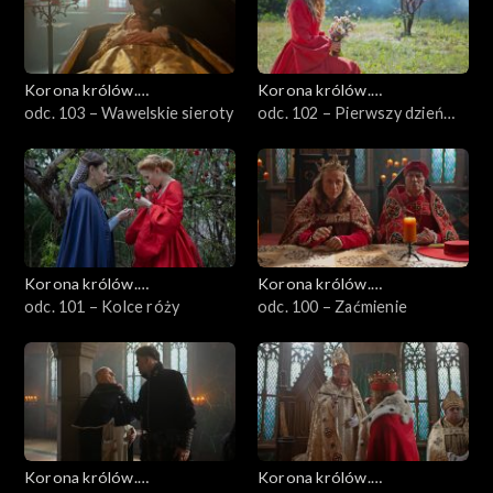
Korona królów.
Korona królów.
Jagiellonowie
odc. 103 – Wawelskie sieroty
Jagiellonowie
odc. 102 – Pierwszy dzień
wiosny
Korona królów.
Korona królów.
Jagiellonowie
odc. 101 – Kolce róży
Jagiellonowie
odc. 100 – Zaćmienie
Korona królów.
Korona królów.