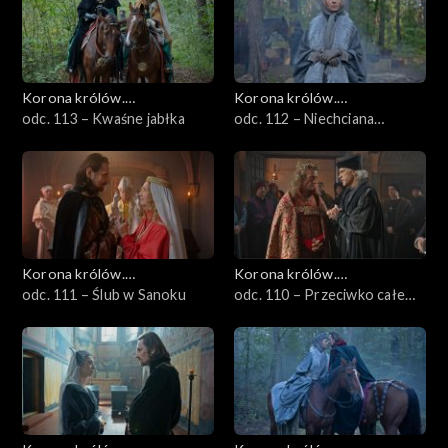
Korona królów.
Korona królów.
Jagiellonowie
odc. 113 – Kwaśne jabłka
Jagiellonowie
odc. 112 – Niechciana
królowa
Korona królów.
Korona królów.
Jagiellonowie
odc. 111 – Ślub w Sanoku
Jagiellonowie
odc. 110 – Przeciwko całemu
światu