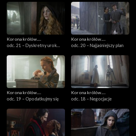
Korona królów.
Korona królów.
Jagiellonowie
odc. 21 – Dyskretny urok
Jagiellonowie
odc. 20 – Najjaśniejszy plan
mandragory
Korona królów.
Korona królów.
Jagiellonowie
odc. 19 – Opodatkujmy się
Jagiellonowie
odc. 18 – Negocjacje