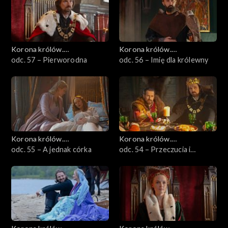
Korona królów.
Korona królów.
Jagiellonowie
odc. 57 – Pierworodna
Jagiellonowie
odc. 56 – Imię dla królewny
Korona królów.
Korona królów.
Jagiellonowie
odc. 55 – A jednak córka
Jagiellonowie
odc. 54 – Przeczucia i
niepokoje