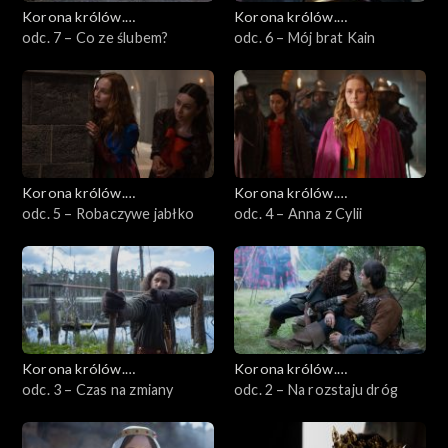
Korona królów.
Korona królów.
Jagiellonowie
odc. 7 – Co ze ślubem?
Jagiellonowie
odc. 6 – Mój brat Kain
Korona królów.
Korona królów.
Jagiellonowie
odc. 5 – Robaczywe jabłko
Jagiellonowie
odc. 4 – Anna z Cylii
Korona królów.
Korona królów.
Jagiellonowie
odc. 3 – Czas na zmiany
Jagiellonowie
odc. 2 – Na rozstaju dróg