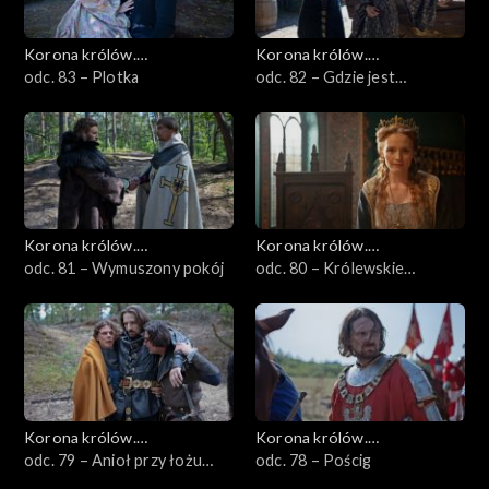
Korona królów.
Korona królów.
Jagiellonowie
odc. 83 – Plotka
Jagiellonowie
odc. 82 – Gdzie jest
Katarzyna?
Korona królów.
Korona królów.
Jagiellonowie
odc. 81 – Wymuszony pokój
Jagiellonowie
odc. 80 – Królewskie
tęsknoty, ukryte skarby,
panieńskie łzy
Korona królów.
Korona królów.
Jagiellonowie
odc. 79 – Anioł przy łożu
Jagiellonowie
odc. 78 – Pościg
króla