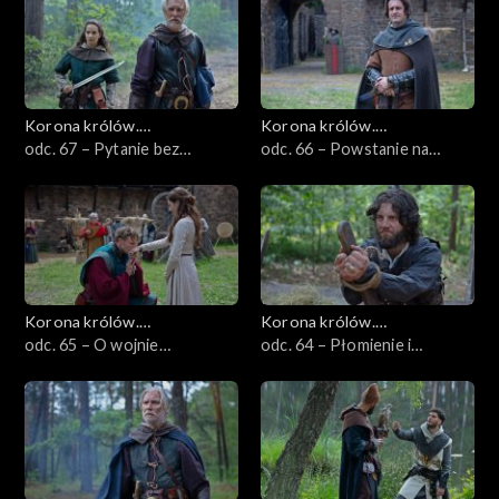
Korona królów.
Korona królów.
Jagiellonowie
odc. 67 – Pytanie bez
Jagiellonowie
odc. 66 – Powstanie na
odpowiedzi
Żmudzi
Korona królów.
Korona królów.
Jagiellonowie
odc. 65 – O wojnie
Jagiellonowie
odc. 64 – Płomienie i
sprawiedliwej
zgliszcza