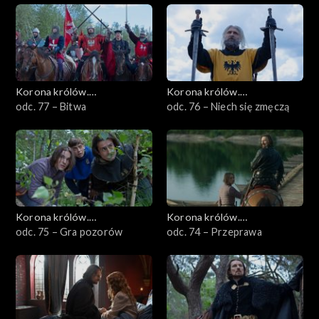
Korona królów.
Korona królów.
Jagiellonowie
odc. 77 – Bitwa
Jagiellonowie
odc. 76 – Niech się zmęczą
Korona królów.
Korona królów.
Jagiellonowie
odc. 75 – Gra pozorów
Jagiellonowie
odc. 74 – Przeprawa