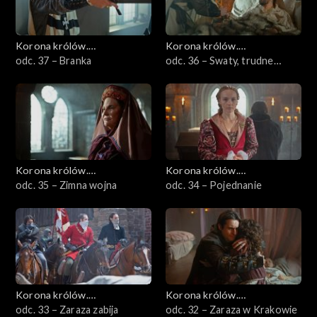
Korona królów.
Korona królów.
Jagiellonowie
odc. 37 – Branka
Jagiellonowie
odc. 36 – Swaty, trudne
rzemiosło
Korona królów.
Korona królów.
Jagiellonowie
odc. 35 – Zimna wojna
Jagiellonowie
odc. 34 – Pojednanie
Korona królów.
Korona królów.
Jagiellonowie
odc. 33 – Zaraza zabija
Jagiellonowie
odc. 32 – Zaraza w Krakowie