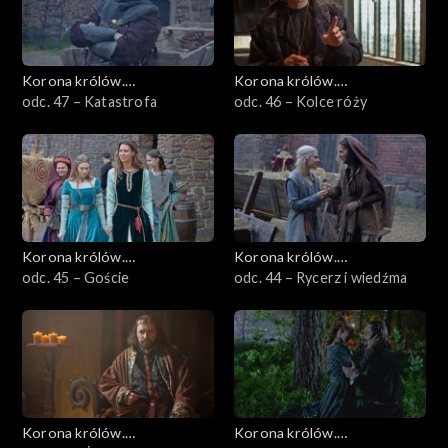
Korona królów.
Korona królów.
Jagiellonowie
odc. 47 – Katastrofa
Jagiellonowie
odc. 46 – Kolce róży
Korona królów.
Korona królów.
Jagiellonowie
odc. 45 – Goście
Jagiellonowie
odc. 44 – Rycerz i wiedźma
Korona królów.
Korona królów.