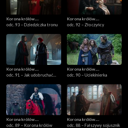
Korona królów.
Korona królów.
Jagiellonowie
odc. 93 – Dziedziczka tronu
Jagiellonowie
odc. 92 – Złoczyńcy
Korona królów.
Korona królów.
Jagiellonowie
odc. 91 – Jak udobruchać
Jagiellonowie
odc. 90 – Uciekinierka
legata?
Korona królów.
Korona królów.
Jagiellonowie
odc. 89 – Korona królów
Jagiellonowie
odc. 88 – Fałszywy sojusznik