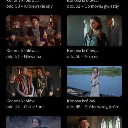
Korona królów.
Korona królów.
Jagiellonowie
odc. 53 – Królewskie sny
Jagiellonowie
odc. 52 – Co mówią gwiazdy
Korona królów.
Korona królów.
Jagiellonowie
odc. 51 – Niewinna
Jagiellonowie
odc. 50 – Proces
Korona królów.
Korona królów.
Jagiellonowie
odc. 49 – Oskarżona
Jagiellonowie
odc. 48 – Próba wody, próba
miłości