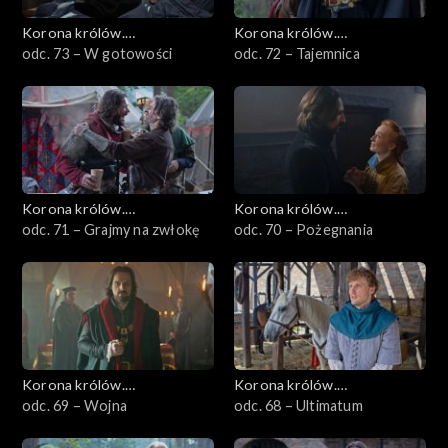
Korona królów.
Korona królów.
Jagiellonowie
odc. 73 – W gotowości
Jagiellonowie
odc. 72 – Tajemnica
Korona królów.
Korona królów.
Jagiellonowie
odc. 71 – Grajmy na zwłokę
Jagiellonowie
odc. 70 – Pożegnania
Korona królów.
Korona królów.
Jagiellonowie
odc. 69 – Wojna
Jagiellonowie
odc. 68 – Ultimatum