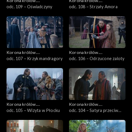
Korona królów.
Korona królów.
Jagiellonowie
odc. 109 – Oświadczyny
Jagiellonowie
odc. 108 – Strzały Amora
Korona królów.
Korona królów.
Jagiellonowie
odc. 107 – Krzyk mandragory
Jagiellonowie
odc. 106 – Odrzucone zaloty
Korona królów.
Korona królów.
Jagiellonowie
odc. 105 – Wizyta w Płocku
Jagiellonowie
odc. 104 – Satyra przeciw
nikczemnościom Polaków