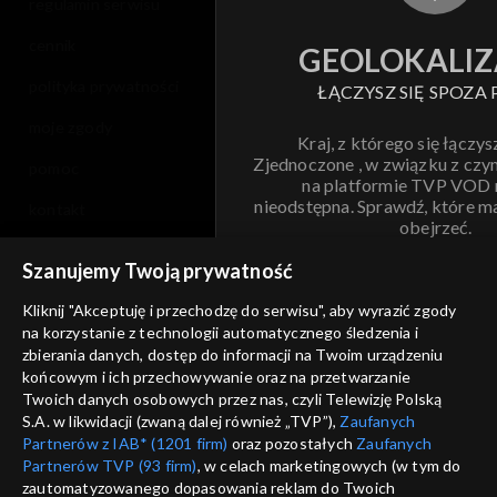
regulamin serwisu
cennik
GEOLOKALIZ
polityka prywatności
ŁĄCZYSZ SIĘ SPOZA 
moje zgody
Kraj, z którego się łączys
Zjednoczone , w związku z czy
pomoc
na platformie TVP VOD
nieodstępna. Sprawdź, które m
kontakt
obejrzeć.
voucher
Szanujemy Twoją prywatność
Nie pokazuj pon
dostępność
Kliknij "Akceptuję i przechodzę do serwisu", aby wyrazić zgody
na korzystanie z technologii automatycznego śledzenia i
informacje o dostawcy usług
ANULUJ
SP
zbierania danych, dostęp do informacji na Twoim urządzeniu
końcowym i ich przechowywanie oraz na przetwarzanie
Twoich danych osobowych przez nas, czyli Telewizję Polską
S.A. w likwidacji (zwaną dalej również „TVP”),
Zaufanych
Partnerów z IAB* (1201 firm)
oraz pozostałych
Zaufanych
Partnerów TVP (93 firm)
, w celach marketingowych (w tym do
zautomatyzowanego dopasowania reklam do Twoich