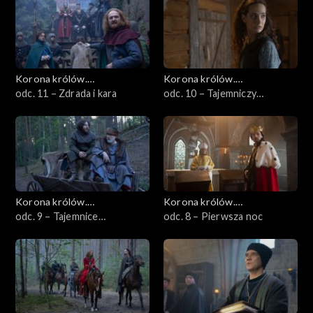
Korona królów.
Korona królów.
Jagiellonowie
odc. 11 – Zdrada i kara
Jagiellonowie
odc. 10 – Tajemniczy
przybysz
Korona królów.
Korona królów.
Jagiellonowie
odc. 9 – Tajemnice
Jagiellonowie
odc. 8 – Pierwsza noc
małżeństwa