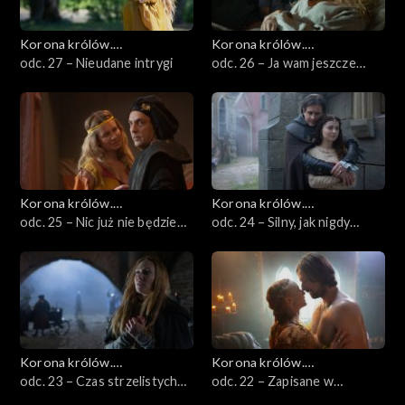
Korona królów.
Korona królów.
Jagiellonowie
odc. 27 – Nieudane intrygi
Jagiellonowie
odc. 26 – Ja wam jeszcze
pokażę
Korona królów.
Korona królów.
Jagiellonowie
odc. 25 – Nic już nie będzie
Jagiellonowie
odc. 24 – Silny, jak nigdy
jak dawniej
dotąd
Korona królów.
Korona królów.
Jagiellonowie
odc. 23 – Czas strzelistych
Jagiellonowie
odc. 22 – Zapisane w
metafor
gwiazdach