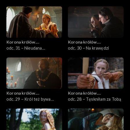
Korona królów.
Korona królów.
Jagiellonowie
odc. 31 – Nieudana
Jagiellonowie
odc. 30 – Na krawędzi
niespodzianka
Korona królów.
Korona królów.
Jagiellonowie
odc. 29 – Król też bywa
Jagiellonowie
odc. 28 – Tęskniłam za Tobą
zazdrosny