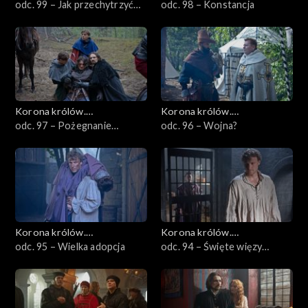
Jagiellonowie
odc. 99 – Jak przechytrzyć
Jagiellonowie
odc. 98 – Konstancja
inkwizycję?
Korona królów.
Korona królów.
Jagiellonowie
odc. 97 – Pożegnanie
Jagiellonowie
odc. 96 – Wojna?
Zyndrama
Korona królów.
Korona królów.
Jagiellonowie
odc. 95 – Wielka adopcja
Jagiellonowie
odc. 94 – Święte więzy
małżeńskie