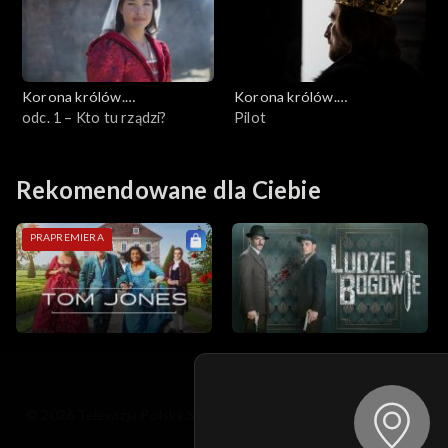
Korona królów.
Korona królów.
Jagiellonowie
odc. 1 – Kto tu rządzi?
Jagiellonowie
Pilot
Rekomendowane dla Ciebie
PRAPREMIERA
© 2026 Telewizja Polska S.A. w likwidacji