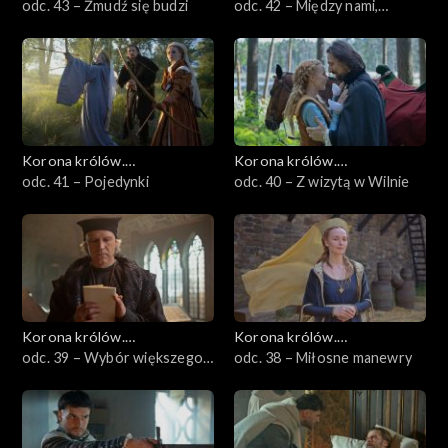
Jagiellonowie
odc. 43 – Żmudź się budzi
Jagiellonowie
odc. 42 – Między nami,
kobietami
Korona królów.
Korona królów.
Jagiellonowie
odc. 41 – Pojedynki
Jagiellonowie
odc. 40 – Z wizytą w Wilnie
Korona królów.
Korona królów.
Jagiellonowie
odc. 39 – Wybór większego
Jagiellonowie
odc. 38 – Miłosne manewry
zła?