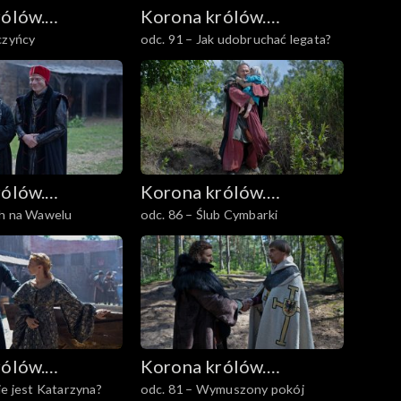
rólów.
Korona królów.
czyńcy
odc. 91 – Jak udobruchać legata?
owie
Jagiellonowie
rólów.
Korona królów.
ch na Wawelu
odc. 86 – Ślub Cymbarki
owie
Jagiellonowie
rólów.
Korona królów.
ie jest Katarzyna?
odc. 81 – Wymuszony pokój
owie
Jagiellonowie