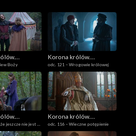
rólów.
Korona królów.
niew Boży
odc. 121 – Wrogowie królowej
owie
Jagiellonowie
rólów.
Korona królów.
że jeszcze nie jest za
odc. 116 – Wieczne potępienie
owie
Jagiellonowie