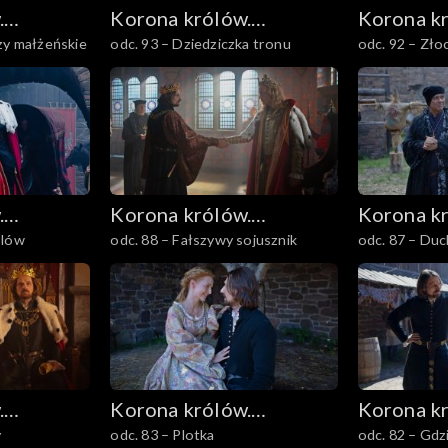
.
Korona królów.
Korona k
zy małżeńskie
odc. 93 – Dziedziczka tronu
odc. 92 – Zło
Jagiellonowie
Jagiellon
.
Korona królów.
Korona k
ólów
odc. 88 – Fałszywy sojusznik
odc. 87 – Du
Jagiellonowie
Jagiellon
.
Korona królów.
Korona k
y
odc. 83 – Plotka
odc. 82 – Gdz
Jagiellonowie
Jagiellon