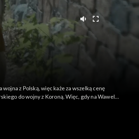
a wojna z Polską, więc każe za wszelką cenę
rskiego do wojny z Koroną. Więc, gdy na Wawel
ć wojny na dwa fronty, królowa wysyła z tajną
zna go z narzeczoną jego syna Jurgi. I namawia
akami, więc Jagiełło decyduje się podpisać rozejm
m. Zyndram i Oleśnicki starają się go