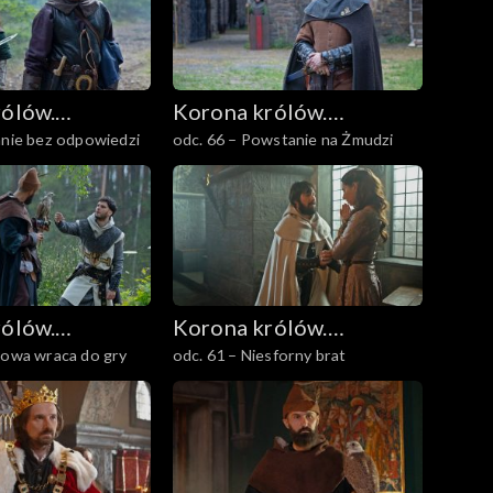
rólów.
Korona królów.
anie bez odpowiedzi
odc. 66 – Powstanie na Żmudzi
owie
Jagiellonowie
rólów.
Korona królów.
lowa wraca do gry
odc. 61 – Niesforny brat
owie
Jagiellonowie