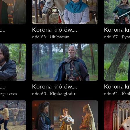
.
Korona królów.
Korona k
odc. 68 – Ultimatum
odc. 67 – Pyt
Jagiellonowie
Jagiellon
.
Korona królów.
Korona k
 zgliszcza
odc. 63 – Klęska głodu
odc. 62 – Kró
Jagiellonowie
Jagiellon