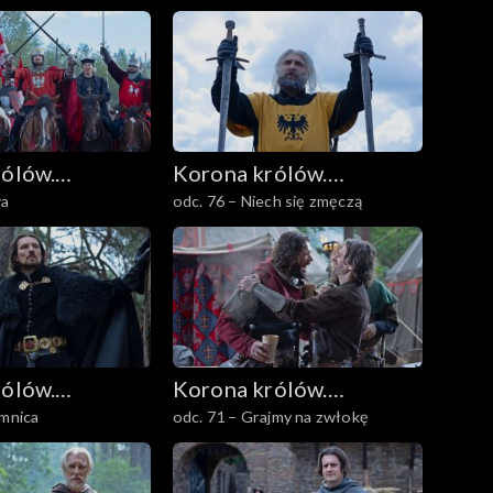
rólów.
Korona królów.
wa
odc. 76 – Niech się zmęczą
owie
Jagiellonowie
rólów.
Korona królów.
emnica
odc. 71 – Grajmy na zwłokę
owie
Jagiellonowie