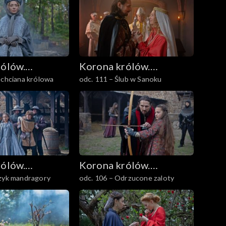
rólów.
Korona królów.
echciana królowa
odc. 111 – Ślub w Sanoku
owie
Jagiellonowie
rólów.
Korona królów.
rzyk mandragory
odc. 106 – Odrzucone zaloty
owie
Jagiellonowie