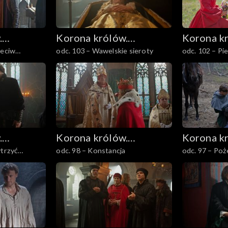
.
Korona królów.
Korona k
zeciw
odc. 103 – Wawelskie sieroty
odc. 102 – Pi
Jagiellonowie
Jagiellon
aków
.
Korona królów.
Korona k
ytrzyć
odc. 98 – Konstancja
odc. 97 – Po
Jagiellonowie
Jagiellon