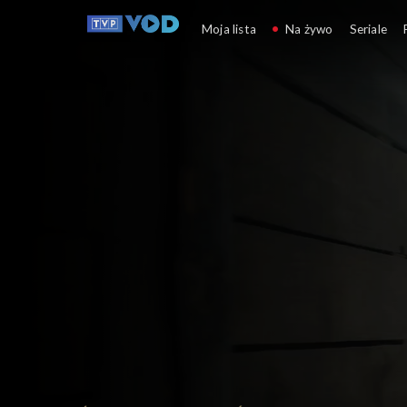
Korona królów. Jag
Moja lista
Na żywo
Seriale