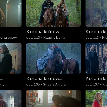
.
Korona królów.
Korona k
ród wrogów
odc. 113 – Kwaśne jabłka
odc. 112 – Ni
Jagiellonowie
Jagiellon
.
Korona królów.
Korona k
yny
odc. 108 – Strzały Amora
odc. 107 – K
Jagiellonowie
Jagiellon