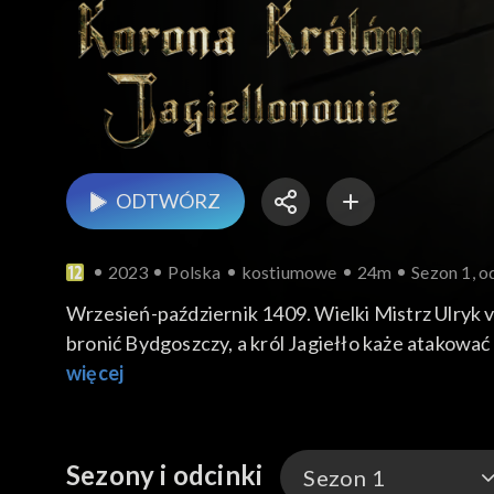
ODTWÓRZ
2023
Polska
kostiumowe
24m
Sezon 1, o
Wrzesień-październik 1409. Wielki Mistrz Ulryk v
bronić Bydgoszczy, a król Jagiełło każe atakow
przyjeżdża poseł z Cylii i próbuje przekonać król
więcej
misją pod Bydgoszcz Zbigniewa Oleśnickiego. Le
kowala, aby razem pojechali za wojskiem na wojnę
z Ulrykiem von Jungingenem. W delegacji zakonnej
Sezony i odcinki
Sezon 1
powstrzymać.