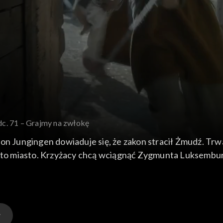
dc. 71 – Grajmy na zwłokę
on Jungingen dowiaduje się, że zakon stracił Żmudź. Trw
ać to miasto. Krzyżacy chcą wciągnąć Zygmunta Luksembu
ową Annę, aby król porozumiał się z zakonem, żeby unikną
ch proponuje kowalowi Bogdanowi, że za drobną opłatą po
. Książę Witold nie jest jeszcze gotowy do wojny z Krzyż
 jest także Dypold. Mścisław rzuca się na niego z miecze