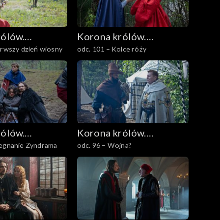
rólów.
Korona królów.
erwszy dzień wiosny
odc. 101 – Kolce róży
owie
Jagiellonowie
rólów.
Korona królów.
żegnanie Zyndrama
odc. 96 – Wojna?
owie
Jagiellonowie