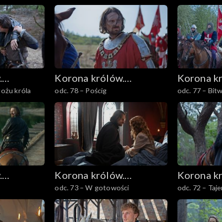
.
Korona królów.
Korona k
łożu króla
odc. 78 – Pościg
odc. 77 – Bit
Jagiellonowie
Jagiellon
.
Korona królów.
Korona k
odc. 73 – W gotowości
odc. 72 – Taj
Jagiellonowie
Jagiellon