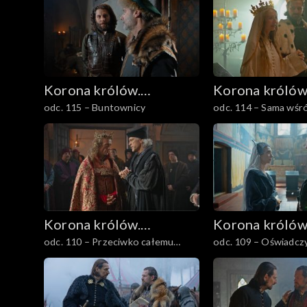
Korona królów.
Korona królów
odc. 115 – Buntownicy
odc. 114 – Sama wś
Jagiellonowie
Jagiellonowie
Korona królów.
Korona królów
odc. 110 – Przeciwko całemu
odc. 109 – Oświadcz
Jagiellonowie
Jagiellonowie
światu