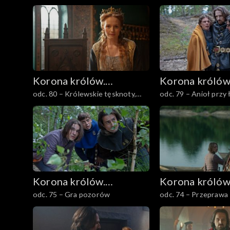
Korona królów.
Korona królów
odc. 80 – Królewskie tęsknoty,
odc. 79 – Anioł przy 
Jagiellonowie
Jagiellonowie
ukryte skarby, panieńskie łzy
Korona królów.
Korona królów
odc. 75 – Gra pozorów
odc. 74 – Przeprawa
Jagiellonowie
Jagiellonowie