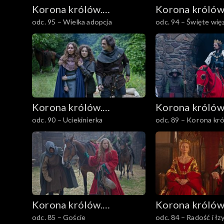
Korona królów.
Korona królów
odc. 95 – Wielka adopcja
odc. 94 – Święte wię
Jagiellonowie
Jagiellonowie
Korona królów.
Korona królów
odc. 90 – Uciekinierka
odc. 89 – Korona kr
Jagiellonowie
Jagiellonowie
Korona królów.
Korona królów
odc. 85 – Goście
odc. 84 – Radość i łz
Jagiellonowie
Jagiellonowie