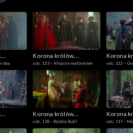
.
Korona królów.
Korona k
próba
odc. 123 – Kłopoty małżeńskie
odc. 122 – G
Jagiellonowie
Jagiellon
.
Korona królów.
Korona k
odc. 118 – Będzie ślub?
odc. 117 – Mo
Jagiellonowie
Jagiellon
późno