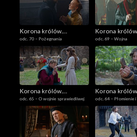
Korona królów.
Korona królów
odc. 70 – Pożegnania
odc. 69 – Wojna
Jagiellonowie
Jagiellonowie
Korona królów.
Korona królów
odc. 65 – O wojnie sprawiedliwej
odc. 64 – Płomienie i
Jagiellonowie
Jagiellonowie