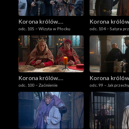
Korona królów.
Korona królów
odc. 105 – Wizyta w Płocku
odc. 104 – Satyra pr
Jagiellonowie
Jagiellonowie
nikczemnościom Pol
Korona królów.
Korona królów
odc. 100 – Zaćmienie
odc. 99 – Jak przech
Jagiellonowie
Jagiellonowie
inkwizycję?