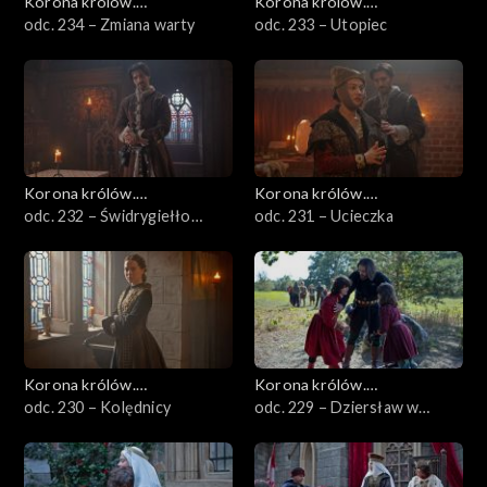
Korona królów.
Korona królów.
Jagiellonowie
odc. 234 – Zmiana warty
Jagiellonowie
odc. 233 – Utopiec
Korona królów.
Korona królów.
Jagiellonowie
odc. 232 – Świdrygiełło
Jagiellonowie
odc. 231 – Ucieczka
planuje odwet
Korona królów.
Korona królów.
Jagiellonowie
odc. 230 – Kolędnicy
Jagiellonowie
odc. 229 – Dziersław w
tarapatach