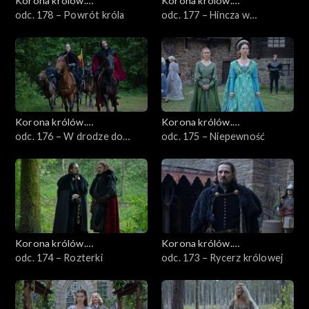
Korona królów.
Korona królów.
Jagiellonowie
odc. 178 – Powrót króla
Jagiellonowie
odc. 177 – Hincza w
tarapatach
Korona królów.
Korona królów.
Jagiellonowie
odc. 176 – W drodze do
Jagiellonowie
odc. 175 – Niepewność
Chęcin
Korona królów.
Korona królów.
Jagiellonowie
odc. 174 – Rozterki
Jagiellonowie
odc. 173 – Rycerz królowej