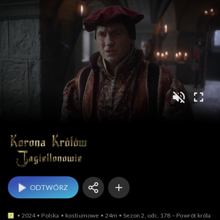
Korona królów. Jag
ODTWÓRZ
2024
Polska
kostiumowe
24m
Sezon 2, odc. 178 – Powrót króla