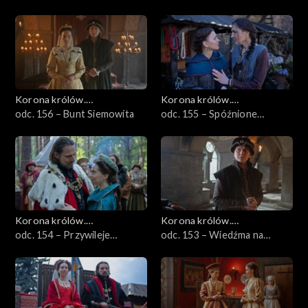
pragnienia
Korona królów.
Korona królów.
Jagiellonowie
odc. 156 – Bunt Siemowita
Jagiellonowie
odc. 155 – Spóźnione
oświadczyny
Korona królów.
Korona królów.
Jagiellonowie
odc. 154 – Przywileje
Jagiellonowie
odc. 153 – Wiedźma na
szlacheckie
Wawelu