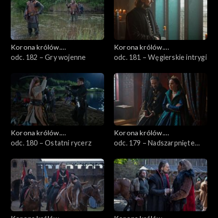
Korona królów.
Korona królów.
Jagiellonowie
odc. 182 – Gry wojenne
Jagiellonowie
odc. 181 – Węgierskie intrygi
Korona królów.
Korona królów.
Jagiellonowie
odc. 180 – Ostatni rycerz
Jagiellonowie
odc. 179 – Nadszarpnięte
zaufanie