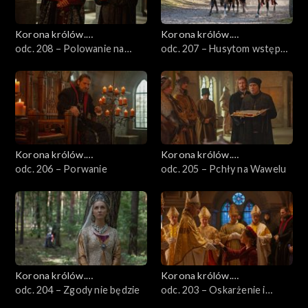
Korona królów.
Korona królów.
Jagiellonowie
odc. 208 – Polowanie na
Jagiellonowie
odc. 207 – Husytom wstęp
biskupa
wzbroniony!
Korona królów.
Korona królów.
Jagiellonowie
odc. 206 – Porwanie
Jagiellonowie
odc. 205 – Pchły na Wawelu
Korona królów.
Korona królów.
Jagiellonowie
odc. 204 – Zgody nie będzie
Jagiellonowie
odc. 203 – Oskarżenie i
oczyszczenie