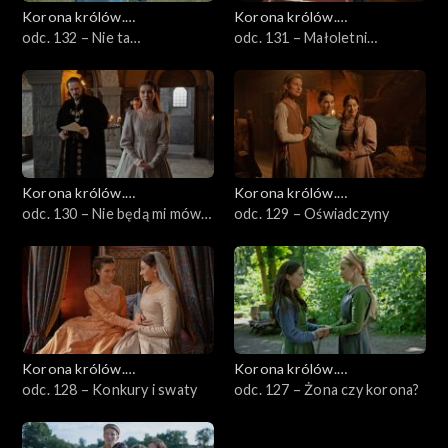
Korona królów.
Korona królów.
Jagiellonowie
odc. 132 – Nie ta
Jagiellonowie
odc. 131 – Małoletni
dziewczyna?
narzeczony?
Korona królów.
Korona królów.
Jagiellonowie
odc. 130 – Nie będą mi mówili
Jagiellonowie
odc. 129 – Oświadczyny
co mam robić!
Korona królów.
Korona królów.
Jagiellonowie
odc. 128 – Konkury i swaty
Jagiellonowie
odc. 127 – Żona czy korona?