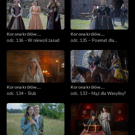
Korona królów.
Korona królów.
Jagiellonowie
odc. 136 – W niewoli zasad
Jagiellonowie
odc. 135 – Poemat dla
przyszłej królowej
Korona królów.
Korona królów.
Jagiellonowie
odc. 134 – Ślub
Jagiellonowie
odc. 133 – Mąż dla Wasylisy?