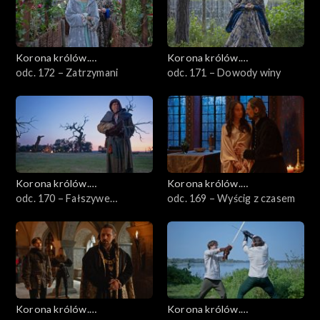
Korona królów.
Korona królów.
Jagiellonowie
odc. 172 – Zatrzymani
Jagiellonowie
odc. 171 – Dowody winy
Korona królów.
Korona królów.
Jagiellonowie
odc. 170 – Fałszywe
Jagiellonowie
odc. 169 – Wyścig z czasem
oskarżenie
Korona królów.
Korona królów.