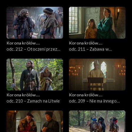
odchodzi
Korona królów.
Korona królów.
Jagiellonowie
odc. 212 – Otoczeni przez
Jagiellonowie
odc. 211 – Zabawa w
wrogów
chowanego
Korona królów.
Korona królów.
Jagiellonowie
odc. 210 – Zamach na Litwie
Jagiellonowie
odc. 209 – Nie ma innego
wyjścia