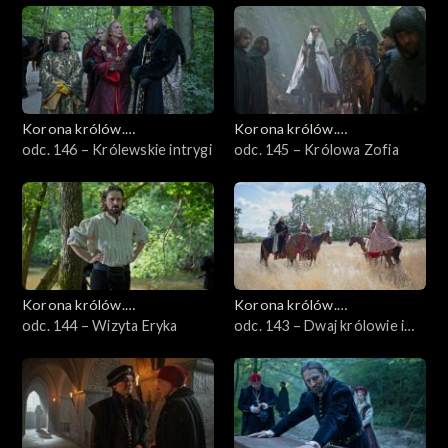
Korona królów.
Korona królów.
Jagiellonowie
odc. 146 – Królewskie intrygi
Jagiellonowie
odc. 145 – Królowa Zofia
Korona królów.
Korona królów.
Jagiellonowie
odc. 144 – Wizyta Eryka
Jagiellonowie
odc. 143 – Dwaj królowie i
rycerz bez skazy