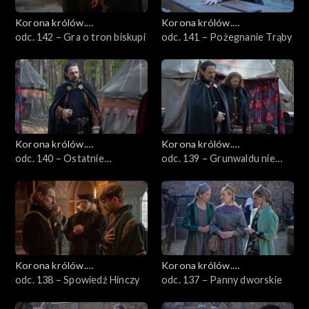
Korona królów.
Korona królów.
Jagiellonowie
odc. 142 – Gra o tron biskupi
Jagiellonowie
odc. 141 – Pożegnanie Trąby
Korona królów.
Korona królów.
Jagiellonowie
odc. 140 – Ostatnie
Jagiellonowie
odc. 139 – Grunwaldu nie
ostrzeżenie
będzie
Korona królów.
Korona królów.
Jagiellonowie
odc. 138 – Spowiedź Hinczy
Jagiellonowie
odc. 137 – Panny dworskie