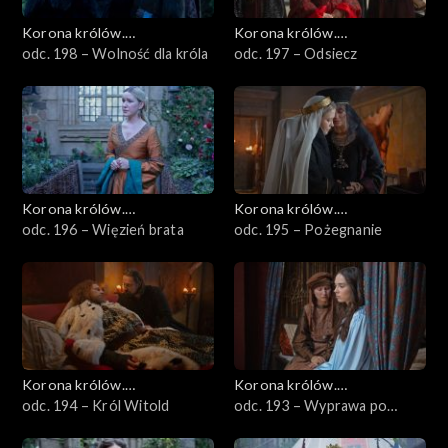
Korona królów.
Korona królów.
Jagiellonowie
odc. 198 – Wolność dla króla
Jagiellonowie
odc. 197 – Odsiecz
Korona królów.
Korona królów.
Jagiellonowie
odc. 196 – Więzień brata
Jagiellonowie
odc. 195 – Pożegnanie
Korona królów.
Korona królów.
Jagiellonowie
odc. 194 – Król Witold
Jagiellonowie
odc. 193 – Wyprawa po
złote runo