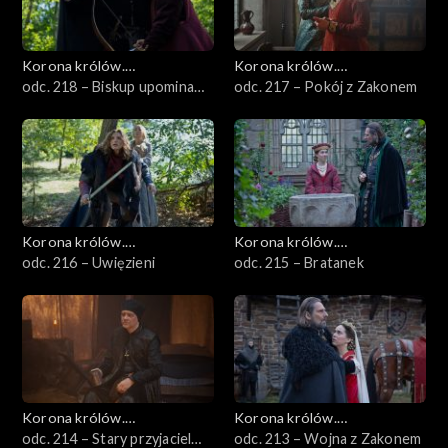
Korona królów.
Korona królów.
Jagiellonowie
odc. 218 – Biskup upomina
Jagiellonowie
odc. 217 – Pokój z Zakonem
króla
Korona królów.
Korona królów.
Jagiellonowie
odc. 216 – Uwięzieni
Jagiellonowie
odc. 215 – Bratanek
Korona królów.
Korona królów.
Jagiellonowie
odc. 214 – Stary przyjaciel
Jagiellonowie
odc. 213 – Wojna z Zakonem