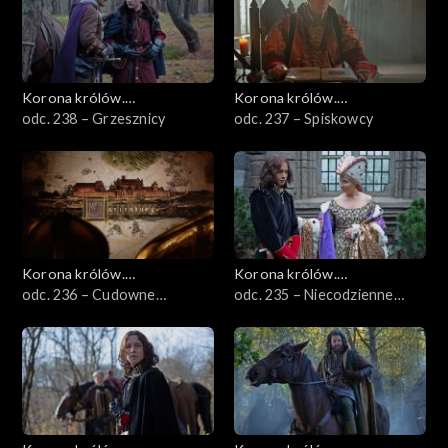
Korona królów.
Korona królów.
Jagiellonowie
odc. 238 – Grzesznicy
Jagiellonowie
odc. 237 – Spiskowcy
Korona królów.
Korona królów.
Jagiellonowie
odc. 236 – Cudowne
Jagiellonowie
odc. 235 – Niecodzienne
widzenie
swaty