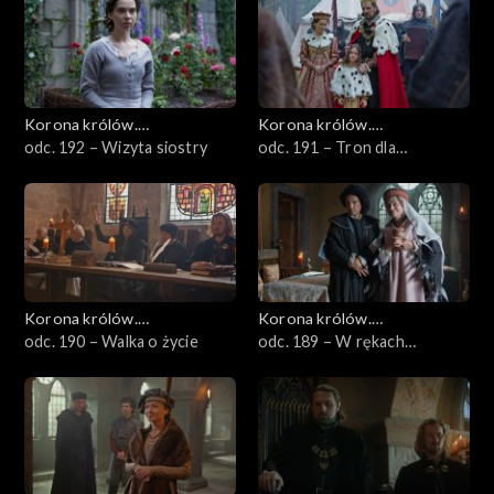
Korona królów.
Korona królów.
Jagiellonowie
odc. 192 – Wizyta siostry
Jagiellonowie
odc. 191 – Tron dla
Władysława, wolność dla
Hinczy
Korona królów.
Korona królów.
Jagiellonowie
odc. 190 – Walka o życie
Jagiellonowie
odc. 189 – W rękach
inkwizycji