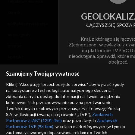
regulamin serwisu
cennik
GEOLOKALIZ
polityka prywatności
ŁĄCZYSZ SIĘ SPOZA 
moje zgody
Kraj, z którego się łączys
Zjednoczone , w związku z czy
pomoc
na platformie TVP VOD
nieodstępna. Sprawdź, które m
kontakt
obejrzeć.
voucher
Szanujemy Twoją prywatność
Nie pokazuj pon
dostępność
Kliknij "Akceptuję i przechodzę do serwisu", aby wyrazić zgody
na korzystanie z technologii automatycznego śledzenia i
informacje o dostawcy usług
ANULUJ
SP
zbierania danych, dostęp do informacji na Twoim urządzeniu
końcowym i ich przechowywanie oraz na przetwarzanie
Twoich danych osobowych przez nas, czyli Telewizję Polską
S.A. w likwidacji (zwaną dalej również „TVP”),
Zaufanych
Partnerów z IAB* (1201 firm)
oraz pozostałych
Zaufanych
Partnerów TVP (93 firm)
, w celach marketingowych (w tym do
zautomatyzowanego dopasowania reklam do Twoich