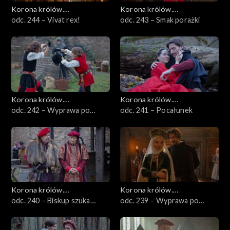
Korona królów.
Korona królów.
Jagiellonowie
odc. 244 – Vivat rex!
Jagiellonowie
odc. 243 – Smak porażki
Korona królów.
Korona królów.
Jagiellonowie
odc. 242 – Wyprawa po
Jagiellonowie
odc. 241 – Pocałunek
czeską koronę
Korona królów.
Korona królów.
Jagiellonowie
odc. 240 – Biskup szuka
Jagiellonowie
odc. 239 – Wyprawa po
dowodów
koronę