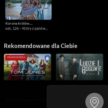
Korona królów.
Jagiellonowie
odc. 126 – Który z panów
jest królem?
Rekomendowane dla Ciebie
PRAPREMIERA
© 2026 Telewizja Polska S.A. w likwidacji