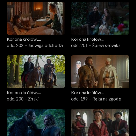
Korona królów.
Korona królów.
Jagiellonowie
odc. 202 – Jadwiga odchodzi
Jagiellonowie
odc. 201 – Śpiew słowika
Korona królów.
Korona królów.
Jagiellonowie
odc. 200 – Znaki
Jagiellonowie
odc. 199 – Ręka na zgodę