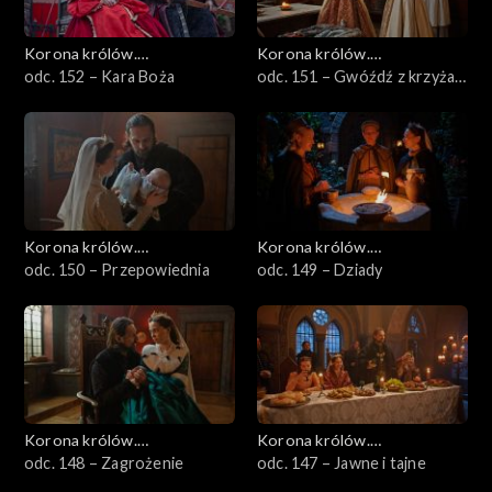
Korona królów.
Korona królów.
Jagiellonowie
odc. 152 – Kara Boża
Jagiellonowie
odc. 151 – Gwóźdź z krzyża
Chrystusa
Korona królów.
Korona królów.
Jagiellonowie
odc. 150 – Przepowiednia
Jagiellonowie
odc. 149 – Dziady
Korona królów.
Korona królów.
Jagiellonowie
odc. 148 – Zagrożenie
Jagiellonowie
odc. 147 – Jawne i tajne