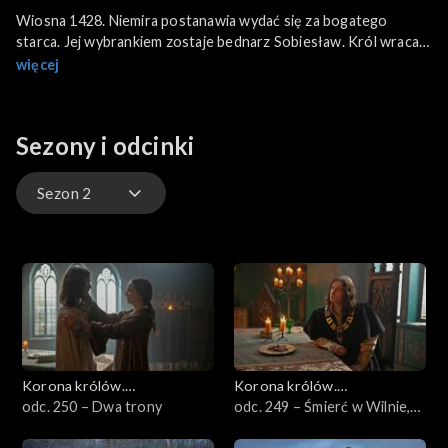
Wiosna 1428. Niemira postanawia wydać się za bogatego
starca. Jej wybrankiem zostaje bednarz Sobiesław. Król wraca
na Wawel. Jan z Czyżowa chce się wstawić za Hinczą, a Adam
więcej
Świnka chce zdemaskować Strasza. Po rozmowie ze Świnką dla
króla jest teraz jasne, że oskarżenie Zofii o złe prowadzenie
było intrygą Zygmunta Luksemburskiego. Próbuje pogodzić się
Sezony i odcinki
z żoną. Czy mu się to uda?
Sezon 2
Sezon 2
Sezon 1
Korona królów.
Korona królów.
Jagiellonowie
odc. 250 – Dwa trony
Jagiellonowie
odc. 249 – Śmierć w Wilnie,
miłość w Sanoku