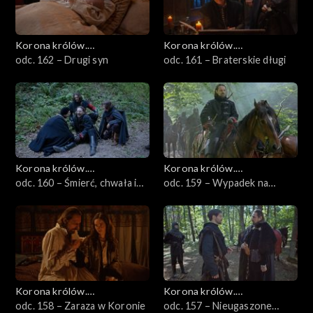
Korona królów.
Korona królów.
Jagiellonowie
odc. 162 – Drugi syn
Jagiellonowie
odc. 161 – Braterskie długi
Korona królów.
Korona królów.
Jagiellonowie
odc. 160 – Śmierć, chwała i
Jagiellonowie
odc. 159 – Wypadek na
hańba
polowaniu
Korona królów.
Korona królów.
Jagiellonowie
odc. 158 – Zaraza w Koronie
Jagiellonowie
odc. 157 – Nieugaszone