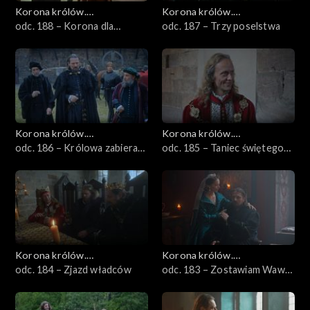
Korona królów.
Korona królów.
Jagiellonowie
odc. 188 – Korona dla
Jagiellonowie
odc. 187 – Trzy poselstwa
Witolda
Korona królów.
Korona królów.
Jagiellonowie
odc. 186 – Królowa zabiera
Jagiellonowie
odc. 185 – Taniec świętego
głos
Wita
Korona królów.
Korona królów.
Jagiellonowie
odc. 184 – Zjazd władców
Jagiellonowie
odc. 183 – Zostawiam Wawel
w twoich rękach