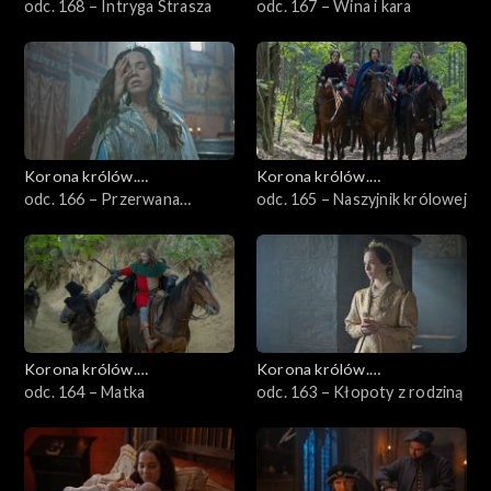
Jagiellonowie
odc. 168 – Intryga Strasza
Jagiellonowie
odc. 167 – Wina i kara
Korona królów.
Korona królów.
Jagiellonowie
odc. 166 – Przerwana
Jagiellonowie
odc. 165 – Naszyjnik królowej
zabawa
Korona królów.
Korona królów.
Jagiellonowie
odc. 164 – Matka
Jagiellonowie
odc. 163 – Kłopoty z rodziną