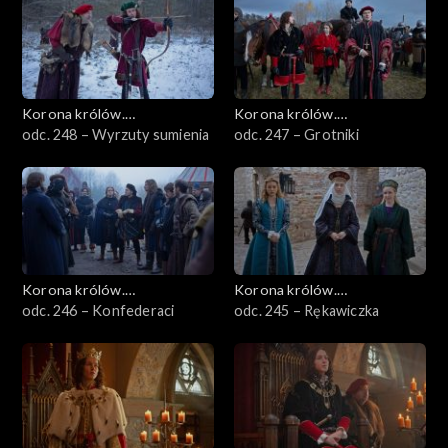
Korona królów.
Korona królów.
Jagiellonowie
odc. 248 – Wyrzuty sumienia
Jagiellonowie
odc. 247 – Grotniki
Korona królów.
Korona królów.
Jagiellonowie
odc. 246 – Konfederaci
Jagiellonowie
odc. 245 – Rękawiczka