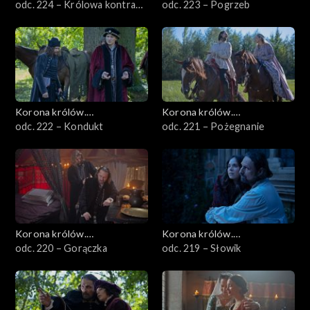
Jagiellonowie
odc. 224 – Królowa kontra
Jagiellonowie
odc. 223 – Pogrzeb
biskup
Korona królów.
Korona królów.
Jagiellonowie
odc. 222 – Kondukt
Jagiellonowie
odc. 221 – Pożegnanie
Korona królów.
Korona królów.
Jagiellonowie
odc. 220 – Gorączka
Jagiellonowie
odc. 219 – Słowik