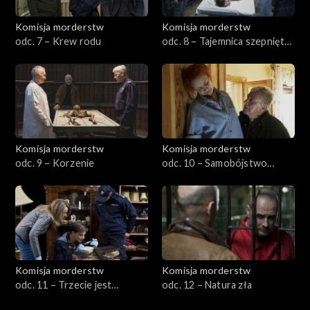
Komisja morderstw
Komisja morderstw
odc. 7 – Krew rodu
odc. 8 – Tajemnica szepnięta
do ucha
Komisja morderstw
Komisja morderstw
odc. 9 – Korzenie
odc. 10 – Samobójstwo
synchroniczne
Komisja morderstw
Komisja morderstw
odc. 11 – Trzecie jest
odc. 12 – Natura zła
przerażenie