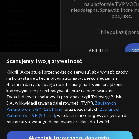
na platformie TVP VOD
nieodstępna. Sprawdź, które m
kontakt
obejrzeć.
voucher
Nie pokazuj pon
dostępność
informacje o dostawcy usług
ANULUJ
SP
Szanujemy Twoją prywatność
Kliknij "Akceptuję i przechodzę do serwisu", aby wyrazić zgody
na korzystanie z technologii automatycznego śledzenia i
zbierania danych, dostęp do informacji na Twoim urządzeniu
końcowym i ich przechowywanie oraz na przetwarzanie
Twoich danych osobowych przez nas, czyli Telewizję Polską
S.A. w likwidacji (zwaną dalej również „TVP”),
Zaufanych
Partnerów z IAB* (1201 firm)
oraz pozostałych
Zaufanych
Partnerów TVP (93 firm)
, w celach marketingowych (w tym do
zautomatyzowanego dopasowania reklam do Twoich
zainteresowań i mierzenia ich skuteczności) i pozostałych,
które wskazujemy poniżej, a także zgody na udostępnianie
Akceptuję i przechodzę do serwisu