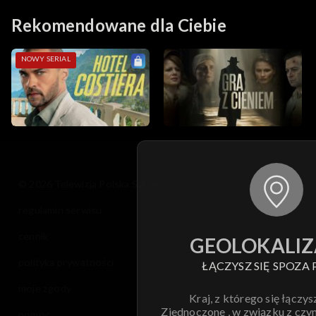
Rekomendowane dla Ciebie
NOWY SERIAL
© 2026 Telewizja Polska S.A. w likwidacji
regulamin serwisu
cennik
GEOLOKALIZ
polityka prywatności
ŁĄCZYSZ SIĘ SPOZA 
moje zgody
Kraj, z którego się łączys
Zjednoczone , w związku z czy
pomoc