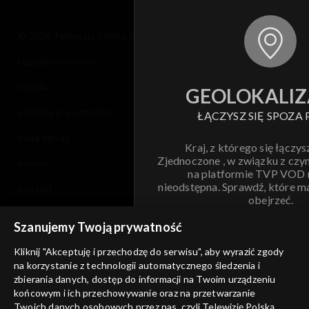
© 2026 Telewizja Polska S.A. w likwidacji
regulamin serwisu
cennik
GEOLOKALIZ
polityka prywatności
ŁĄCZYSZ SIĘ SPOZA 
moje zgody
Kraj, z którego się łączys
Zjednoczone , w związku z czy
pomoc
na platformie TVP VOD
nieodstępna. Sprawdź, które m
kontakt
obejrzeć.
voucher
Szanujemy Twoją prywatność
Nie pokazuj pon
dostępność
Kliknij "Akceptuję i przechodzę do serwisu", aby wyrazić zgody
informacje o dostawcy usług
na korzystanie z technologii automatycznego śledzenia i
ANULUJ
SP
zbierania danych, dostęp do informacji na Twoim urządzeniu
końcowym i ich przechowywanie oraz na przetwarzanie
Twoich danych osobowych przez nas, czyli Telewizję Polską