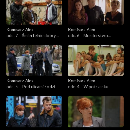
Sezon 13
Sezon 12
Komisarz Alex
Komisarz Alex
odc. 7 – Śmiertelnie dobry
odc. 6 – Morderstwo
Sezon 11
plan
doskonałe
Sezon 10
Sezon 9
Komisarz Alex
Komisarz Alex
Sezon 8
odc. 5 – Pod ulicami Łodzi
odc. 4 – W potrzasku
Sezon 7
Sezon 6
Sezon 5