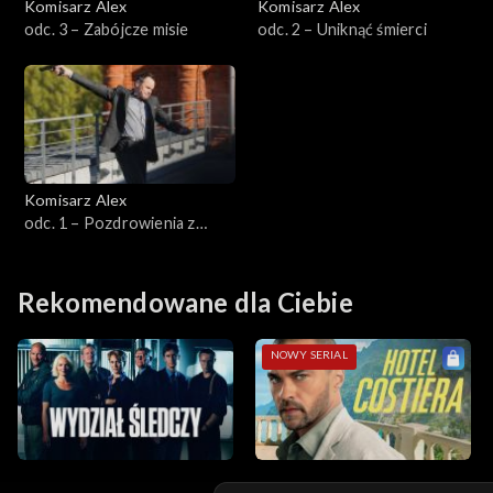
Komisarz Alex
Komisarz Alex
odc. 3 – Zabójcze misie
odc. 2 – Uniknąć śmierci
Sezon 4
Sezon 3
Sezon 2
Komisarz Alex
Sezon 1
odc. 1 – Pozdrowienia z
Łodzi
Rekomendowane dla Ciebie
NOWY SERIAL