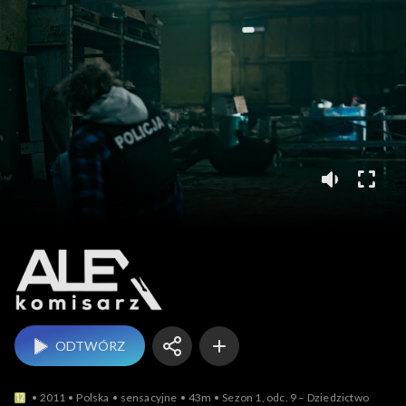
Komisarz Alex
ODTWÓRZ
2011
Polska
sensacyjne
43m
Sezon 1, odc. 9 – Dziedzictwo